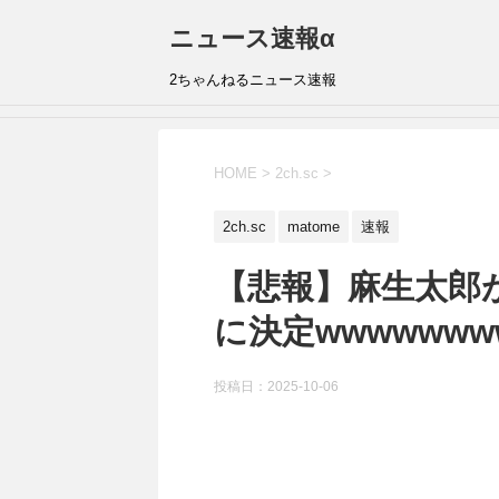
ニュース速報α
2ちゃんねるニュース速報
HOME
>
2ch.sc
>
2ch.sc
matome
速報
【悲報】麻生太郎
に決定wwwwwww
投稿日：
2025-10-06