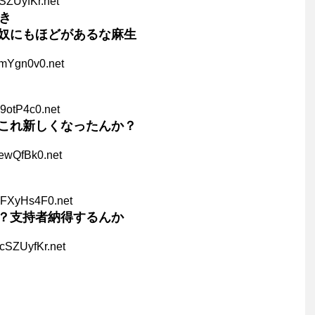
SZUyfKr.net
き
奴にもほどがあるな麻生
1mYgn0v0.net
9otP4c0.net
これ新しくなったんか？
ewQfBk0.net
CFXyHs4F0.net
？支持者納得するんか
cSZUyfKr.net