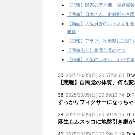
【悲報】隣家の室外機、限界突破
【画像】日本さん、避難所が各国
【動画】大阪府警のおっさん射殺
発覚
【朗報】アラブ、秋田県に2兆円の投
【画像あり】相澤仁美のケツ
【悲報】大阪のホテル、ヤバすぎ
30:
2025/10/05(日) 20:57:56.60
ID:
【悲報】自民党の体質、何も変
36:
2025/10/05(日) 20:59:13.74
ID:
すっかりフィクサーになっちゃ
38:
2025/10/05(日) 20:59:28.15
ID:I
麻生もムスッコに地盤引き継が
40:
2025/10/05(日) 20:59:42.19
ID:n