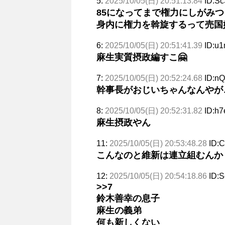
5:
2025/10/05(日) 20:51:13.84
ID:Sc
85になってまで権力にしがみつ
身内に権力を斡旋するって売国
6:
2025/10/05(日) 20:51:41.39
ID:u
麻生実質摂政編すこ🤗
7:
2025/10/05(日) 20:52:24.68
ID:nQ
幹事長がおじいちゃんなんやが
8:
2025/10/05(日) 20:52:31.82
ID:h7
麻生摂政やん
11:
2025/10/05(日) 20:53:48.28
ID:
こんなのと維新は連立組むんか
12:
2025/10/05(日) 20:54:18.86
ID:S
>>7
鈴木善幸の息子
麻生の義弟
何も新しくない