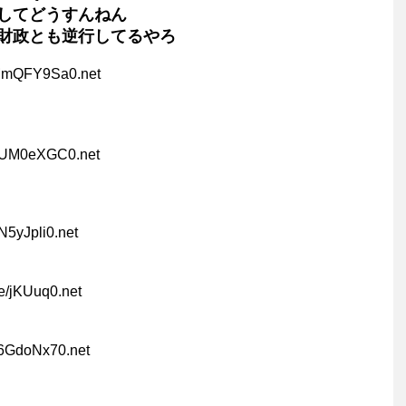
してどうすんねん
財政とも逆行してるやろ
MmQFY9Sa0.net
gUM0eXGC0.net
N5yJpli0.net
e/jKUuq0.net
J6GdoNx70.net