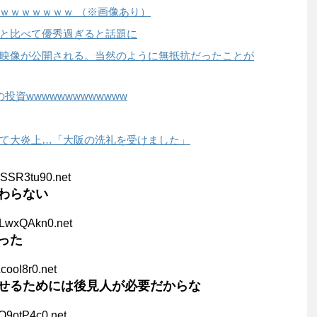
ｗｗｗｗｗｗｗ （※画像あり）
と比べて優秀過ぎると話題に
映像が公開される。当然のように無抵抗だったことが
資wwwwwwwwwwwww
て大炎上…「大阪の洗礼を受けました」
wSSR3tu90.net
わらない
FLwxQAkn0.net
った
LcooI8r0.net
せるためには後見人が必要だからな
Q9otP4c0.net