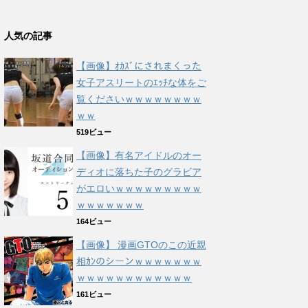
人気の記事
【画像】ｵｶｽﾞにされまくった
女子アスリートのｴｯﾁな体をご
覧くださいｗｗｗｗｗｗｗｗ
ｗｗ
519ビュー
【画像】有名アイドルのオー
ディオに落ちた子のグラビア
がエロいｗｗｗｗｗｗｗｗｗ
ｗｗｗｗｗｗｗ
164ビュー
【画像】 漫画GTOのこの近親
相ｶﾝのシーンｗｗｗｗｗｗｗ
ｗｗｗｗｗｗｗｗｗｗｗｗ
161ビュー