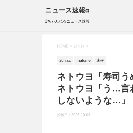
ニュース速報α
2ちゃんねるニュース速報
HOME
>
2ch.sc
>
2ch.sc
matome
速報
ネトウヨ「寿司う
ネトウヨ「う…言
しないような…」 [7
投稿日：
2025-10-03