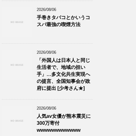
2026/08/06
手巻きタバコとかいうコ
スパ最強の喫煙方法
2026/08/06
「外国人は日本人と同じ
生活者で、地域の担い
手」…多文化共生実現へ
の提言、全国知事会が政
府に提出 [少考さん★]
2026/08/06
人気av女優が熊本震災に
300万寄付
wwwwwwwwwwww