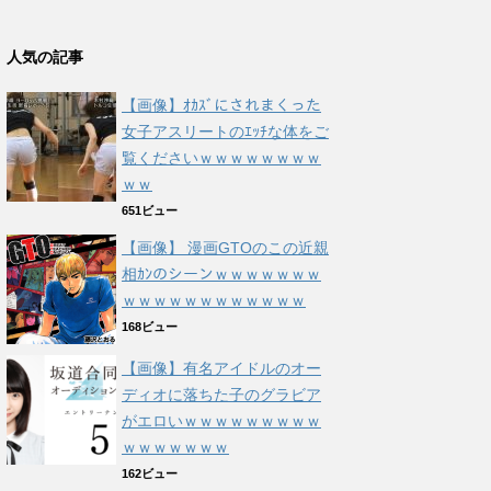
人気の記事
【画像】ｵｶｽﾞにされまくった
女子アスリートのｴｯﾁな体をご
覧くださいｗｗｗｗｗｗｗｗ
ｗｗ
651ビュー
【画像】 漫画GTOのこの近親
相ｶﾝのシーンｗｗｗｗｗｗｗ
ｗｗｗｗｗｗｗｗｗｗｗｗ
168ビュー
【画像】有名アイドルのオー
ディオに落ちた子のグラビア
がエロいｗｗｗｗｗｗｗｗｗ
ｗｗｗｗｗｗｗ
162ビュー