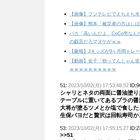
【画像】フジテレビでえちえち水
【画像】熊本「被災者の方はしば
バカ「高いんだよ、CoCo壱な
の戯言だろマヌケがｗｗ
【豪報】Jキッズが9ヶ月間トレ
【動画】女子「勃ってんじゃん笑
ｗｗｗｗｗｗｗｗｗｗ
51:
2023/10/02(月) 17:53:48.52
ID:9
シャリとネタの両面に醤油塗り
テーブルに置いてあるプラの醤
大将が塗るツメとか塩で食した
生保パヨだと贅沢は回転寿司か
53:
2023/10/02(月) 17:55:15.27
ID:Z
>>51