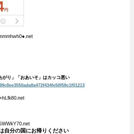
Anmmhwh0●.net
「あがり」「おあいそ」はカッコ悪い
7999c8ee3550ada8a472f434fe50f58c1f01213
+hLfk80.net
sSWWkY70.net
は自分の国にお帰りください