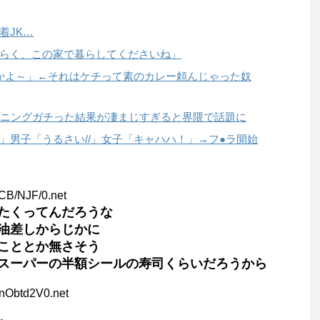
着JK…
らく、この家で暮らしてくださいね」
んかよ～」←それはケチって素のカレー頼んじゃった奴
ーニングガチった結果が凄まじすぎると界隈で話題に
」男子「うるさい//」女子「キャハハ！」→フ●ラ開始
CB/NJF/0.net
たくってんだろうな
油差しからじかに
こととか無さそう
スーパーの半額シールの寿司くらいだろうから
nObtd2V0.net