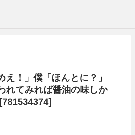
めえ！」僕「ほんとに？」
われてみれば醤油の味しか
81534374]