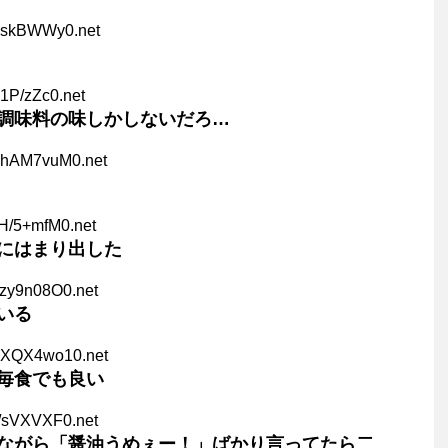
bskBWWy0.net
1P/zZc0.net
調味料の味しかしないだろ…
DhAM7vuM0.net
H/5+mfM0.net
にはまり出した
Azy9n08O0.net
いる
DXQX4wo10.net
毎食でも良い
5/sVXVXF0.net
ながら「醤油うめぇー！」ばかり言ってたら二