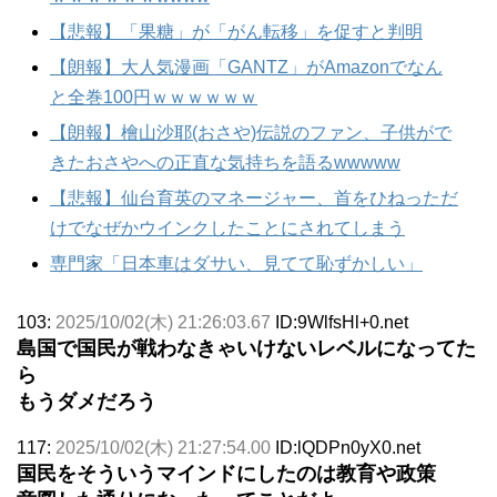
【悲報】「果糖」が「がん転移」を促すと判明
【朗報】大人気漫画「GANTZ」がAmazonでなん
と全巻100円ｗｗｗｗｗｗ
【朗報】檜山沙耶(おさや)伝説のファン、子供がで
きたおさやへの正直な気持ちを語るwwwww
【悲報】仙台育英のマネージャー、首をひねっただ
けでなぜかウインクしたことにされてしまう
専門家「日本車はダサい、見てて恥ずかしい」
103:
2025/10/02(木) 21:26:03.67
ID:9WlfsHl+0.net
島国で国民が戦わなきゃいけないレベルになってた
ら
もうダメだろう
117:
2025/10/02(木) 21:27:54.00
ID:lQDPn0yX0.net
国民をそういうマインドにしたのは教育や政策