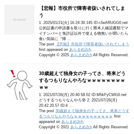
【悲報】市役所で障害者扱いされてしま
う
1: 2025/01/21(火) 16:24:30.145 ID:c5eARUGG0.net
公的証書の申請書を取りに行く際本人確認書類でマ
イナンバーと免許証以外で使える物無いか聞いたら
食い気味に『障 …
The post
【悲報】市役所で障害者扱いされてしまう
first appeared on
あらまめ2ch
.
Copyright © 2025
あらまめ2ch
All Rights Reserved.
30歳超えて独身女の子ってさ、将来どう
するつもりなんやろなｗｗｗｗｗｗｗｗ
ｗｗ
1: 2021/07/26(月) 20:40:58.02 ID:M5kFyCWG0.net
どうするつもりなんやろ😰 2: 2021/07/26(月)
20:42:20.57 ID:4 …
The post
30歳超えて独身女の子ってさ、将来どうす
るつもりなんやろなｗｗｗｗｗｗｗｗｗｗ
first
appeared on
あらまめ2ch
.
Copyright © 2021
あらまめ2ch
All Rights Reserved.