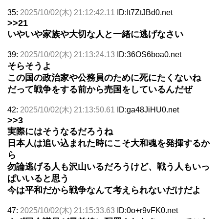
35:
2025/10/02(木) 21:12:42.11
ID:It7ZtJBd0.net
>>21
いやいや家族や大切な人と一緒に逃げなさい
39:
2025/10/02(木) 21:13:24.13
ID:36OS6boa0.net
そらそうよ
この国の政治家や公務員のために死にたくないね
だって戦争をする前から売国をしているんだぜ
42:
2025/10/02(木) 21:13:50.61
ID:ga48JiHU0.net
>>3
実際にはそうなるだろうね
日本人は追い込まれた時にこそ大和魂を発揮するか
ら
勿論逃げる人も沢山いるだろうけど、戦う人もいっ
ぱいいると思う
今は平和だから戦争なんて考えられないだけだよ
47:
2025/10/02(木) 21:15:33.63
ID:0o+r9vFK0.net