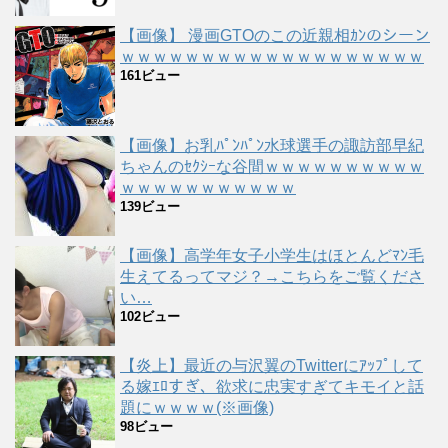
【画像】 漫画GTOのこの近親相ｶﾝのシーン
ｗｗｗｗｗｗｗｗｗｗｗｗｗｗｗｗｗｗｗ
161ビュー
【画像】お乳ﾊﾟﾝﾊﾟﾝ水球選手の諏訪部早紀
ちゃんのｾｸｼｰな谷間ｗｗｗｗｗｗｗｗｗｗ
ｗｗｗｗｗｗｗｗｗｗｗ
139ビュー
【画像】高学年女子小学生はほとんどﾏﾝ毛
生えてるってマジ？→こちらをご覧くださ
い…
102ビュー
【炎上】最近の与沢翼のTwitterにｱｯﾌﾟして
る嫁ｴﾛすぎ、欲求に忠実すぎてキモイと話
題にｗｗｗｗ(※画像)
98ビュー