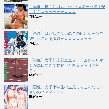
【画像】最もｽﾞﾘﾈﾀにされたスポーツ選手が
こちらｗｗｗｗｗｗｗｗｗ
78ビュー
【画像】はだしのゲンのこのﾚｲﾌﾟシーンで
抜いたことある奴ｗｗｗｗｗｗｗｗ
74ビュー
【画像】女子陸上部ユニフォームのモリマ
ンがエ口すぎて勃起不可避ｗｗｗ（H注
意）
64ビュー
【画像】女子小学生の生尻ってこんなに小
さいの？？？？？？
58ビュー