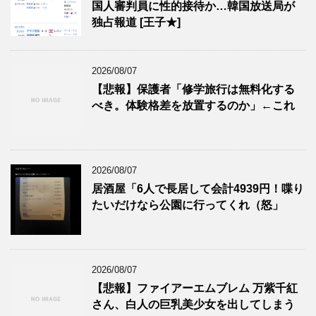
国人審判員に性的接待か…韓国放送局が
独占報道 [王子★]
2026/08/07
【悲報】保護者「修学旅行は無料化する
べき。体験格差を放置するのか」←これ
2026/08/07
居酒屋「6人で長居して会計4939円！喋り
たいだけなら公園に行ってくれ（怒」
2026/08/07
【悲報】ファイアーエムブレム 万紫千紅
さん、白人の巨乳美少女を出してしまう