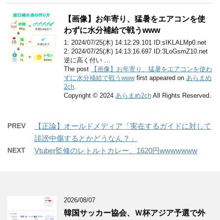
【画像】お年寄り、猛暑をエアコンを使
わずに水分補給で戦うwww
1: 2024/07/25(木) 14:12:29.101 ID:sIKLALMp0.net
2: 2024/07/25(木) 14:13:16.697 ID:3LoGsmZ10.net
逆に高く付い …
The post
【画像】お年寄り、猛暑をエアコンを使わ
ずに水分補給で戦うwww
first appeared on
あらまめ
2ch
.
Copyright © 2024
あらまめ2ch
All Rights Reserved.
PREV
【正論】オールドメディア「実在するガイドに対して
誹謗中傷するとかどうなん？」
NEXT
Vtuber監修のレトルトカレー、1620円wwwwwww
2026/08/07
韓国サッカー協会、Ｗ杯アジア予選で外