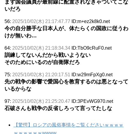
まず国会議員が最前線に配置されなきゃついてこな
いだろ
56:
2025/10/02(木) 21:17:47.77
ID:m+ez2k8k0.net
今の自分勝手な日本人が、体たらくの国政に従うわ
けが無いわ…
64:
2025/10/02(木) 21:18:34.34
ID:TbO9cRuF0.net
訓練してないんだから戦いようない
そのためにいるのが自衛隊だろ
75:
2025/10/02(木) 21:20:17.51
ID:w29mFpXg0.net
先の戦争の影響で愛国心を教育するのは悪となって
いるからな
97:
2025/10/02(木) 21:25:20.47
ID:3PEvWG970.net
石破さんも戦争の反省しろって言ってたしな
【驚愕】ロシアの風俗事情をご覧くださいｗｗｗｗ
ｗｗｗｗｗｗwwww