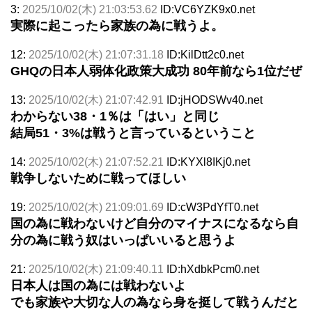
3:
2025/10/02(木) 21:03:53.62
ID:VC6YZK9x0.net
実際に起こったら家族の為に戦うよ。
12:
2025/10/02(木) 21:07:31.18
ID:KilDtt2c0.net
GHQの日本人弱体化政策大成功 80年前なら1位だぜ
13:
2025/10/02(木) 21:07:42.91
ID:jHODSWv40.net
わからない38・1％は「はい」と同じ
結局51・3%は戦うと言っているということ
14:
2025/10/02(木) 21:07:52.21
ID:KYXl8IKj0.net
戦争しないために戦ってほしい
19:
2025/10/02(木) 21:09:01.69
ID:cW3PdYfT0.net
国の為に戦わないけど自分のマイナスになるなら自
分の為に戦う奴はいっぱいいると思うよ
21:
2025/10/02(木) 21:09:40.11
ID:hXdbkPcm0.net
日本人は国の為には戦わないよ
でも家族や大切な人の為なら身を挺して戦うんだと