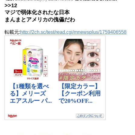
>>12
マジで弱体化されたな日本
まんまとアメリカの傀儡だわ
転載元:
http://2ch.sc/test/read.cgi/mnewsplus/1759406558