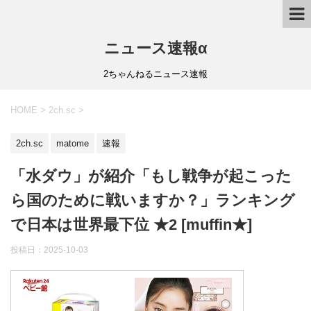
ニュース速報α
2ちゃんねるニュース速報
HOME
>
2ch.sc
>
2ch.sc
matome
速報
「水ダウ」が紹介「もし戦争が起こった
ら国のために戦いますか？」ランキング
で日本は世界最下位 ★2 [muffin★]
投稿日：
2025-10-03