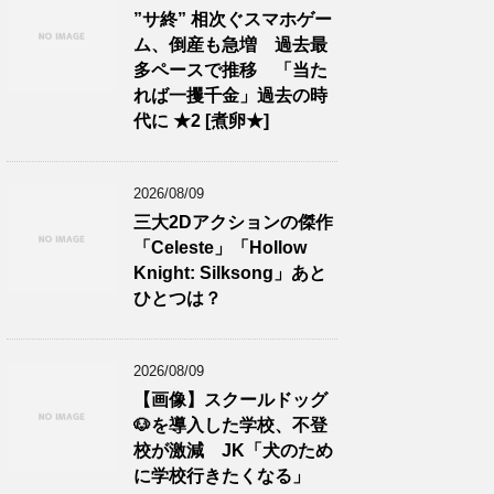
”サ終” 相次ぐスマホゲー
ム、倒産も急増 過去最
多ペースで推移 「当た
れば一攫千金」過去の時
代に ★2 [煮卵★]
2026/08/09
三大2Dアクションの傑作
「Celeste」「Hollow
Knight: Silksong」あと
ひとつは？
2026/08/09
【画像】スクールドッグ
🐶を導入した学校、不登
校が激減 JK「犬のため
に学校行きたくなる」