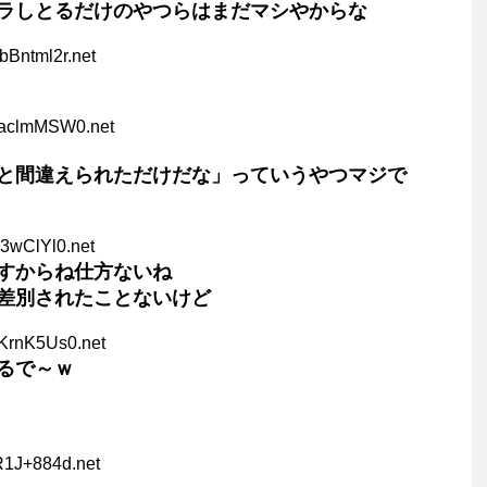
ラしとるだけのやつらはまだマシやからな
bBntml2r.net
0aclmMSW0.net
と間違えられただけだな」っていうやつマジで
i3wClYl0.net
すからね仕方ないね
差別されたことないけど
eKrnK5Us0.net
るで～ｗ
R1J+884d.net