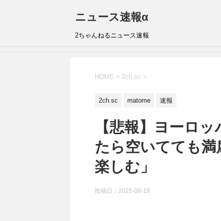
ニュース速報α
2ちゃんねるニュース速報
HOME
>
2ch.sc
>
2ch.sc
matome
速報
【悲報】ヨーロッ
たら空いてても満
楽しむ」
投稿日：
2025-08-18