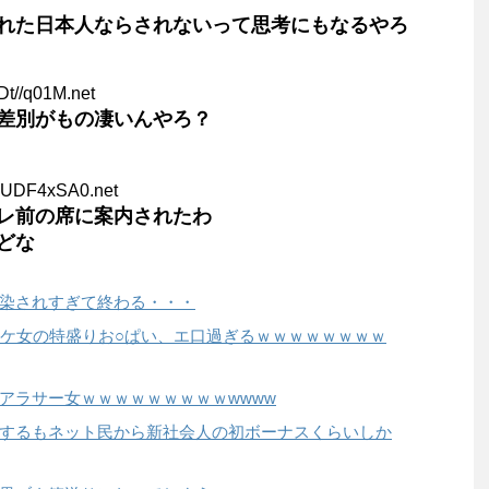
れた日本人ならされないって思考にもなるやろ
Dt//q01M.net
差別がもの凄いんやろ？
HUDF4xSA0.net
レ前の席に案内されたわ
どな
染されすぎて終わる・・・
スケ女の特盛りお○ぱい、エ口過ぎるｗｗｗｗｗｗｗｗ
アラサー女ｗｗｗｗｗｗｗｗｗwwww
するもネット民から新社会人の初ボーナスくらいしか