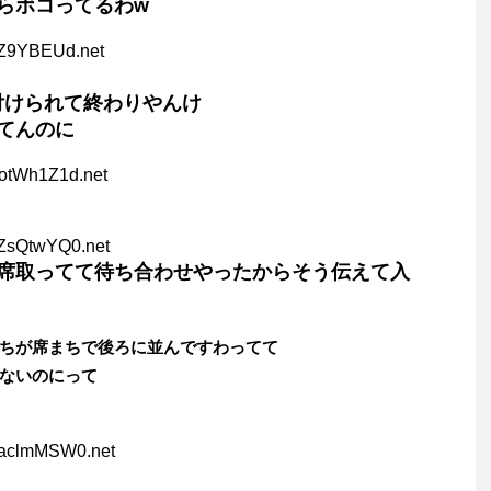
らボコってるわw
7Z9YBEUd.net
カ付けられて終わりやんけ
てんのに
ZotWh1Z1d.net
JZsQtwYQ0.net
席取ってて待ち合わせやったからそう伝えて入
ちが席まちで後ろに並んですわってて
ないのにって
0aclmMSW0.net