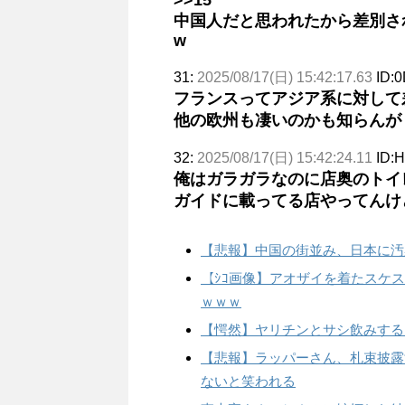
>>15
中国人だと思われたから差別さ
w
31:
2025/08/17(日) 15:42:17.63
ID:0
フランスってアジア系に対して
他の欧州も凄いのかも知らんが
32:
2025/08/17(日) 15:42:24.11
ID:
俺はガラガラなのに店奥のトイ
ガイドに載ってる店やってんけ
【悲報】中国の街並み、日本に汚
【ｼｺ画像】アオザイを着たスケ
ｗｗｗ
【愕然】ヤリチンとサシ飲みする
【悲報】ラッパーさん、札束披露
ないと笑われる