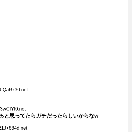
4jQaRk30.net
i3wClYl0.net
ると思ってたらガチだったらしいからなw
R1J+884d.net