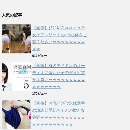
人気の記事
【画像】ｵｶｽﾞにされまくった
女子アスリートのｴｯﾁな体をご
覧くださいｗｗｗｗｗｗｗｗ
ｗｗ
612ビュー
【画像】有名アイドルのオー
ディオに落ちた子のグラビア
がエロいｗｗｗｗｗｗｗｗｗ
ｗｗｗｗｗｗｗ
170ビュー
【画像】お乳ﾊﾟﾝﾊﾟﾝ水球選手
の諏訪部早紀ちゃんのｾｸｼｰな
谷間ｗｗｗｗｗｗｗｗｗｗｗ
ｗｗｗｗｗｗｗｗｗｗ