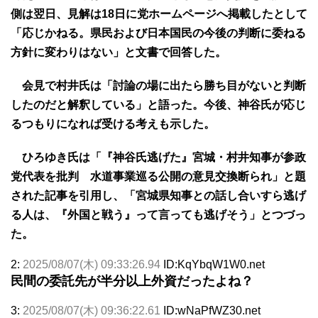
側は翌日、見解は18日に党ホームページへ掲載したとして
「応じかねる。県民および日本国民の今後の判断に委ねる
方針に変わりはない」と文書で回答した。
会見で村井氏は「討論の場に出たら勝ち目がないと判断
したのだと解釈している」と語った。今後、神谷氏が応じ
るつもりになれば受ける考えも示した。
ひろゆき氏は「『神谷氏逃げた』宮城・村井知事が参政
党代表を批判 水道事業巡る公開の意見交換断られ」と題
された記事を引用し、「宮城県知事との話し合いすら逃げ
る人は、『外国と戦う』って言っても逃げそう」とつづっ
た。
2:
2025/08/07(木) 09:33:26.94
ID:KqYbqW1W0.net
民間の委託先が半分以上外資だったよね？
3:
2025/08/07(木) 09:36:22.61
ID:wNaPfWZ30.net