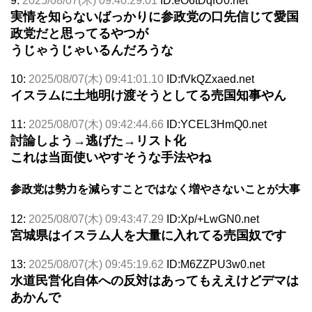
9:
2025/08/07(木) 09:40:29.01
ID:eO6tDqfU0.net
実情を知らないばっかりに参政党の口先信じて愛国
政党だと思ってるやつが
うじゃうじゃいるんだろうな
10:
2025/08/07(木) 09:41:01.10
ID:fVkQZxaed.net
イスラムに土地明け渡そうとしてる売国知事やん
11:
2025/08/07(木) 09:42:44.66
ID:YCEL3HmQ0.net
討論しよう→逃げた→リスト化
これは当面使いやすそうな手法やね
参政党は勢力を減らすことではなく増やさないことが大事
12:
2025/08/07(木) 09:43:47.29
ID:Xp/+LwGN0.net
宮城県はイスラム人を大量に入れてる売国奴です
13:
2025/08/07(木) 09:45:19.62
ID:M6ZZPU3w0.net
水道民営化自体への反対はあってもええけどデマは
あかんで