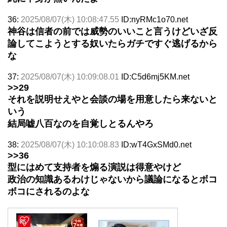
36:
2025/08/07(木) 10:08:47.55
ID:nyRMc1o70.net
神谷は信者の前では威勢のいいこと言うけどいざ反
論してこようとする奴いたらガチですぐ逃げるから
な
37:
2025/08/07(木) 10:09:08.01
ID:C5d6mj5KM.net
>>29
それを説明せえやと会談の場を用意したら来ないと
いう
結局嘘八百なのを自覚しとるんやろ
38:
2025/08/07(木) 10:10:08.83
ID:wT4GxSMd0.net
>>36
型にはめて支持者を煽る演説は得意やけど
政治の知識あるわけじゃないから議論になるとボコ
ボコにされるのよな