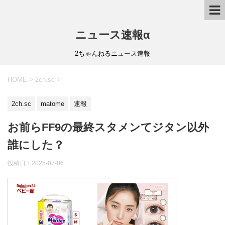
ニュース速報α
2ちゃんねるニュース速報
HOME
>
2ch.sc
>
2ch.sc
matome
速報
お前らFF9の最終スタメンてジタン以外
誰にした？
投稿日：
2025-07-06