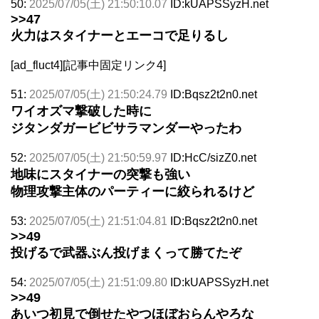
50:
2025/07/05(土) 21:50:10.07
ID:kUAPSSyzH.net
>>47
火力はスタイナーとエーコで足りるし
[ad_fluct4][記事中固定リンク4]
51:
2025/07/05(土) 21:50:24.79
ID:Bqsz2t2n0.net
ワイオズマ撃破した時に
ジタンダガービビサラマンダーやったわ
52:
2025/07/05(土) 21:50:59.97
ID:HcC/sizZ0.net
地味にスタイナーの突撃も強い
物理攻撃主体のパーティーに絞られるけど
53:
2025/07/05(土) 21:51:04.81
ID:Bqsz2t2n0.net
>>49
投げるで武器ぶん投げまくって勝てたぞ
54:
2025/07/05(土) 21:51:09.80
ID:kUAPSSyzH.net
>>49
あいつ初見で倒せたやつほぼおらんやろな