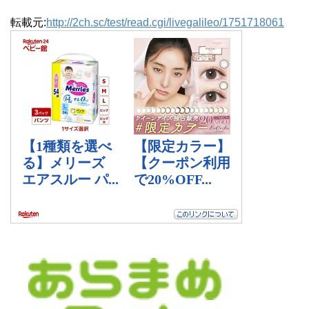
転載元:
http://2ch.sc/test/read.cgi/livegalileo/1751718061