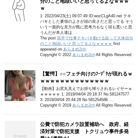
分のこと地頭いいと思ってるよなｗｗｗ
ｗ
1: 2022/04/23(土) 09:07:49 ID:wozCLgA40.net テキ
パキとした要領のよさが頭の良さだと思ってる そう
いう一面的な見方が既に思考力もなく頭も悪いと思
うんだが本人達は …
The post
高卒で仕事テキパキ動ける奴って大体自分
のこと地頭いいと思ってるよなｗｗｗｗ
first
appeared on
あらまめ2ch
.
Copyright © 2022
あらまめ2ch
All Rights Reserved.
【驚愕】○○フェチ向けのﾌｰｿﾞｸが現れるｗ
ｗｗｗｗｗｗｗｗｗｗｗｗｗｗ
【動画】お尻丸見えでお持ち帰りされるレイヤーｗ
ｗｗｗｗｗ 1: 2019/04/04 20:18:37 No.581247577
3: 2019/04/04 20:44:28 No.581254586 …
Copyright © 2019
あらまめ2ch
All Rights Reserved.
公費で防犯カメラ設置補助へ 政府、経
済対策で防犯支援 トクリュウ事件多発