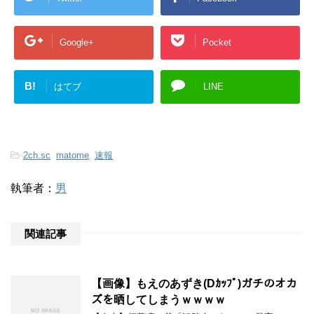
Google+
Pocket
B!
はてブ
LINE
-
2ch.sc
,
matome
,
速報
執筆者：
男
関連記事
【画像】もえのあずき(Dｶｯﾌﾟ)ガチのオカ
ズを晒してしまうｗｗｗｗ