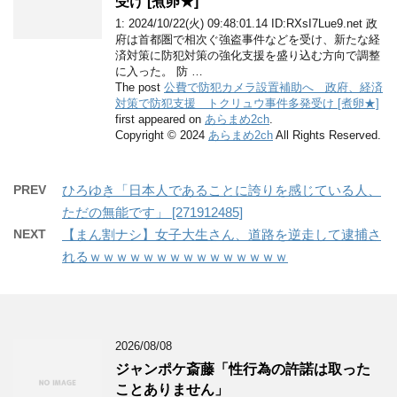
受け [煮卵★]
1: 2024/10/22(火) 09:48:01.14 ID:RXsI7Lue9.net 政
府は首都圏で相次ぐ強盗事件などを受け、新たな経
済対策に防犯対策の強化支援を盛り込む方向で調整
に入った。 防 …
The post
公費で防犯カメラ設置補助へ 政府、経済
対策で防犯支援 トクリュウ事件多発受け [煮卵★]
first appeared on
あらまめ2ch
.
Copyright © 2024
あらまめ2ch
All Rights Reserved.
PREV
ひろゆき「日本人であることに誇りを感じている人、
ただの無能です」 [271912485]
NEXT
【まん割ナシ】女子大生さん、道路を逆走して逮捕さ
れるｗｗｗｗｗｗｗｗｗｗｗｗｗｗｗ
2026/08/08
ジャンポケ斎藤「性行為の許諾は取った
ことありません」