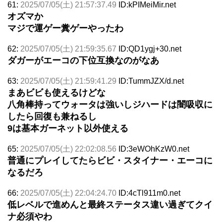
61:
2025/07/05(土) 21:57:37.49
ID:kPIMeiMir.net
オズマか
マジで運ゲー糞ゲーやったわ
62:
2025/07/05(土) 21:59:35.67
ID:QD1ygj+30.net
ダガーがエーコの下位互換なのがなあ
63:
2025/07/05(土) 21:59:41.29
ID:TummJZX/d.net
まあビビも使えるけどな
八角棒持ってウォータは強いしジハードは闇吸収に
したら回復も兼ねるし
9は基本ガーネット以外使える
65:
2025/07/05(土) 22:02:08.56
ID:3eWOhKzW0.net
普通にプレイしてたらビビ・スタイナー・エーコに
なるだろ
66:
2025/07/05(土) 22:04:24.70
ID:4cTl911m0.net
低レベルで進めんと最終ステータス違い過ぎてクイ
ナ必須やわ