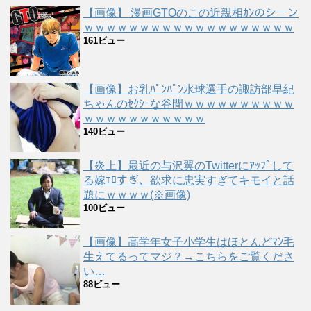
【画像】 漫画GTOのこの近親相ｶﾝのシーン
ｗｗｗｗｗｗｗｗｗｗｗｗｗｗｗｗｗｗｗ
161ビュー
【画像】お乳ﾊﾟﾝﾊﾟﾝ水球選手の諏訪部早紀
ちゃんのｾｸｼｰな谷間ｗｗｗｗｗｗｗｗｗｗ
ｗｗｗｗｗｗｗｗｗｗｗ
140ビュー
【炎上】最近の与沢翼のTwitterにｱｯﾌﾟして
る嫁ｴﾛすぎ、欲求に忠実すぎてキモイと話
題にｗｗｗｗ(※画像)
100ビュー
【画像】高学年女子小学生はほとんどﾏﾝ毛
生えてるってマジ？→こちらをご覧くださ
い…
88ビュー