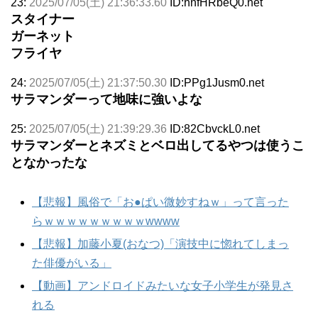
23:
2025/07/05(土) 21:36:33.60
ID:hnfHRbeQ0.net
スタイナー
ガーネット
フライヤ
24:
2025/07/05(土) 21:37:50.30
ID:PPg1Jusm0.net
サラマンダーって地味に強いよな
25:
2025/07/05(土) 21:39:29.36
ID:82CbvckL0.net
サラマンダーとネズミとベロ出してるやつは使うこ
となかったな
【悲報】風俗で「お●ぱい微妙すねｗ」って言った
らｗｗｗｗｗｗｗｗｗwwww
【悲報】加藤小夏(おなつ)「演技中に惚れてしまっ
た俳優がいる」
【動画】アンドロイドみたいな女子小学生が発見さ
れる