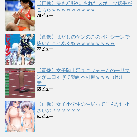
【画像】最もｽﾞﾘﾈﾀにされたスポーツ選手が
こちらｗｗｗｗｗｗｗｗｗ
78ビュー
【画像】はだしのゲンのこのﾚｲﾌﾟシーンで
抜いたことある奴ｗｗｗｗｗｗｗｗ
77ビュー
【画像】女子陸上部ユニフォームのモリマ
ンがエ口すぎて勃起不可避ｗｗｗ（H注
意）
65ビュー
【画像】女子小学生の生尻ってこんなに小
さいの？？？？？？
61ビュー