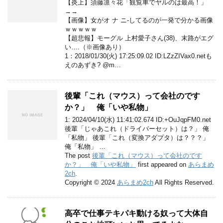
【炎上】須藤凛々花「観覧車でヤルのは最高！」
→→
【画像】女がオ ナ ニ-してるのが一発で分かる画像
ｗｗｗｗｗ
【超悲報】モーグル 上村愛子さん(38)、末路がエグ
い….（※画像あり）
1：2018/01/30(火) 17:25:09.02 ID:LZzZIVax0.netも
えのあずき? @m…
後輩「これ（マウス）って会社のです
か？」 俺「いや私物」
1: 2024/04/10(水) 11:41:02.674 ID:+OuJqpFM0.net
後輩「じゃあこれ（ドライバーセット）は？」 俺
「私物」 後輩「これ（変換アダプタ）は？？？」
俺「私物」 …
The post
後輩「これ（マウス）って会社のです
か？」 俺「いや私物」
first appeared on
あらまめ
2ch
.
Copyright © 2024
あらまめ2ch
All Rights Reserved.
高卒で仕事テキパキ動ける奴って大体自