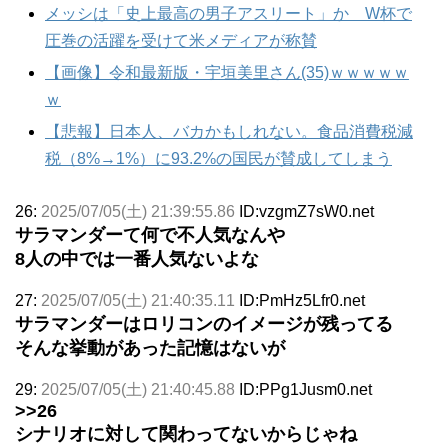
メッシは「史上最高の男子アスリート」か W杯で
圧巻の活躍を受けて米メディアが称賛
【画像】令和最新版・宇垣美里さん(35)ｗｗｗｗｗ
ｗ
【悲報】日本人、バカかもしれない。食品消費税減
税（8%→1%）に93.2%の国民が賛成してしまう
26:
2025/07/05(土) 21:39:55.86
ID:vzgmZ7sW0.net
サラマンダーて何で不人気なんや
8人の中では一番人気ないよな
27:
2025/07/05(土) 21:40:35.11
ID:PmHz5Lfr0.net
サラマンダーはロリコンのイメージが残ってる
そんな挙動があった記憶はないが
29:
2025/07/05(土) 21:40:45.88
ID:PPg1Jusm0.net
>>26
シナリオに対して関わってないからじゃね