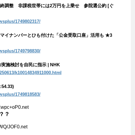
終調整 非課税世帯には2万円を上乗せ 参院選公約 [ぐ
newsplus/1749802317/
…マイナンバーとひも付けた「公金受取口座」活用も ★3
newsplus/1749798830/
実施検討を自民に指示 | NHK
0250613/k10014834911000.html
54.33)
newsplus/1749818583/
Ewpc+oP0.net
？？
cWQ/JOF0.net