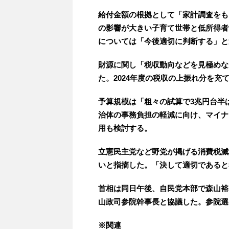
給付金額の根拠として「家計調査をも
の影響が大きい子育て世帯と低所得者
については「今後適切に判断する」と
財源に関し「税収動向などを見極めな
た。2024年度の税収の上振れ分を充
予算規模は「粗々の試算で3兆円台半
治体の事務負担の軽減に向け、マイナ
用も検討する。
立憲民主党など野党が掲げる消費税減
いと指摘した。「決して適切であると
首相は同日午後、自民党本部で森山裕
山政司参院幹事長と協議した。参院選
※関連