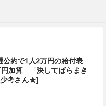
選公約で1人2万円の給付表
万円加算 「決してばらまき
[少考さん★]