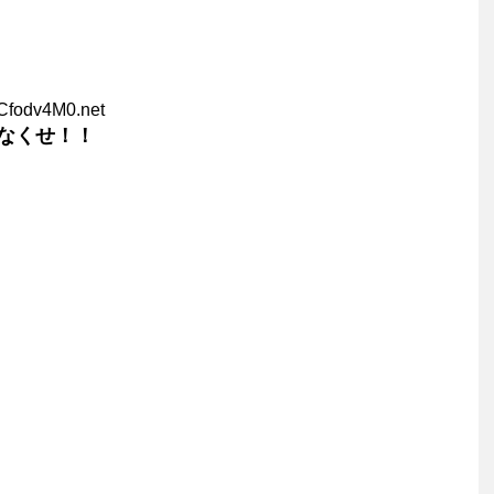
Cfodv4M0.net
なくせ！！