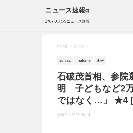
ニュース速報α
2ちゃんねるニュース速報
HOME
>
2ch.sc
>
2ch.sc
matome
速報
石破茂首相、参院
明 子どもなど2
ではなく…」 ★4 
投稿日：
2025-06-14