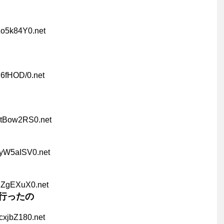
Zo5k84Y0.net
j6fHOD/0.net
GtBow2RS0.net
VyW5aISV0.net
fnZgEXuX0.net
行ったの
cxjbZ180.net