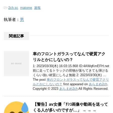
-
2ch.sc
,
matome
,
速報
執筆者：
男
関連記事
車のフロントガラスってなんで硬質アク
リルとかにしないの？
1: 2023/03/30(木) 16:03:15.868 ID:4AWqKmEFH.net
前に走ってるトラックの荷物が落ちてきても弾ける
くらい強い材質にしろよ無能 2: 2023/03/30(木) …
The post
車のフロントガラスってなんで硬質アクリ
ルとかにしないの？
first appeared on
あらまめ2ch
.
Copyright © 2023
あらまめ2ch
All Rights Reserved.
【警告】av女優「ﾁﾝｺ画像や動画を送って
くる人が多いのですが…」 → → →