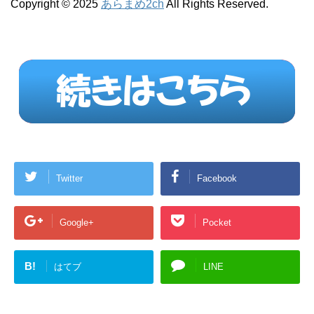
Copyright © 2025
あらまめ2ch
All Rights Reserved.
Twitter
Facebook
Google+
Pocket
B!
はてブ
LINE