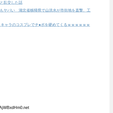
と乱交した話
もヤバい 湖北省秭帰県で山洪水が市街地を直撃、工
リキャラのコスプレでチ●ポを硬めてくるｗｗｗｗｗｗ
:AjWBxdHm0.net