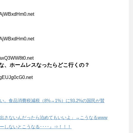
:AjWBxdHm0.net
:AjWBxdHm0.net
:axQ3WW8t0.net
な、ホームレスなったらどこ行くの？
:gEUJg0cG0.net
。食品消費税減税（8%→1%）に93.2%の国民が賛
出さないんだったら泊めてもいいよ」→こうなるwww
ーしないとこうなる････』⇒！！！