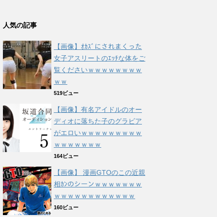
人気の記事
【画像】ｵｶｽﾞにされまくった
女子アスリートのｴｯﾁな体をご
覧くださいｗｗｗｗｗｗｗｗ
ｗｗ
519ビュー
【画像】有名アイドルのオー
ディオに落ちた子のグラビア
がエロいｗｗｗｗｗｗｗｗｗ
ｗｗｗｗｗｗｗ
164ビュー
【画像】 漫画GTOのこの近親
相ｶﾝのシーンｗｗｗｗｗｗｗ
ｗｗｗｗｗｗｗｗｗｗｗｗ
160ビュー