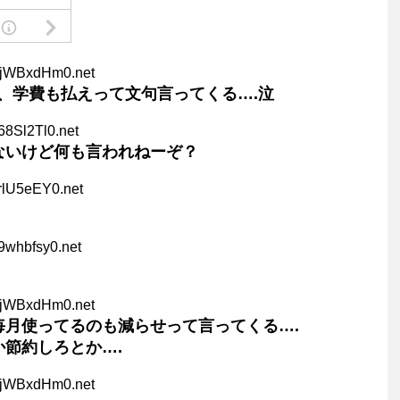
AjWBxdHm0.net
、学費も払えって文句言ってくる….泣
68Sl2Tl0.net
ないけど何も言われねーぞ？
rlU5eEY0.net
9whbfsy0.net
AjWBxdHm0.net
毎月使ってるのも減らせって言ってくる….
か節約しろとか….
AjWBxdHm0.net