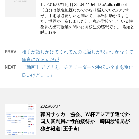
1：2019/02/11(月) 23:04:44.64 ID:eAo9qYil9.net
〈自分は仮性包茎なのでかなり悩んでいたのです
が、手術は必要ないと聞いて、本当に助かりまし
た。世界が一変しました〉。私が学校でしている性
教育の出前授業を聞いた高校生の感想です。 亀頭と
呼ばれる…
PREV
相手が話しかけてくれてんのに返しが思いつかなくて
無言になるんだが
NEXT
【動画】デブ「え、チアリーダーの手伝い？まあ別に
良いけど……」
2026/08/07
韓国サッカー協会、Ｗ杯アジア予選で外
国人審判員に性的接待か…韓国放送局が
独占報道 [王子★]