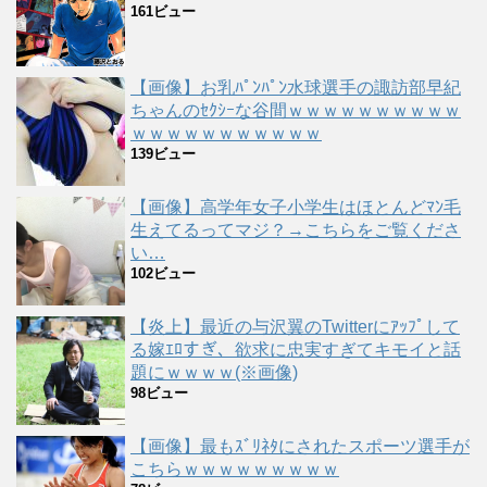
161ビュー
【画像】お乳ﾊﾟﾝﾊﾟﾝ水球選手の諏訪部早紀
ちゃんのｾｸｼｰな谷間ｗｗｗｗｗｗｗｗｗｗ
ｗｗｗｗｗｗｗｗｗｗｗ
139ビュー
【画像】高学年女子小学生はほとんどﾏﾝ毛
生えてるってマジ？→こちらをご覧くださ
い…
102ビュー
【炎上】最近の与沢翼のTwitterにｱｯﾌﾟして
る嫁ｴﾛすぎ、欲求に忠実すぎてキモイと話
題にｗｗｗｗ(※画像)
98ビュー
【画像】最もｽﾞﾘﾈﾀにされたスポーツ選手が
こちらｗｗｗｗｗｗｗｗｗ