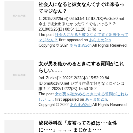
社会人になると彼女なんてすぐ出来るっ
てマジなん？
1: 2018/03/25(日) 08:53:54.12 ID:7DQPsGdx0.net
今まで彼女出来なかったワイでもいける？ 2:
2018/03/25(日) 08:54:11.20 ID:Rd …
The post
社会人になると彼女なんてすぐ出来るって
マジなん？
first appeared on
あらまめ2ch
.
Copyright © 2024
あらまめ2ch
All Rights Reserved.
女が男を確かめるときにする質問がこれ
らしい……
[ad_Zucks]1: 2022/12/22(木) 15:52:29.84
ID:pms0o1vr0.net ジブリ作品で好きなヒロインは
誰？ 2: 2022/12/22(木) 15:53:18.2 …
The post
女が男を確かめるときにする質問がこれら
しい……
first appeared on
あらまめ2ch
.
Copyright © 2022
あらまめ2ch
All Rights Reserved.
泌尿器科医「皮被ってる奴は･･･女性
に････」→→→ まじかよ････