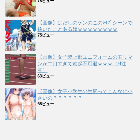
78ビュー
【画像】はだしのゲンのこのﾚｲﾌﾟシーンで
抜いたことある奴ｗｗｗｗｗｗｗｗ
75ビュー
【画像】女子陸上部ユニフォームのモリマ
ンがエ口すぎて勃起不可避ｗｗｗ（H注
意）
63ビュー
【画像】女子小学生の生尻ってこんなに小
さいの？？？？？？
58ビュー