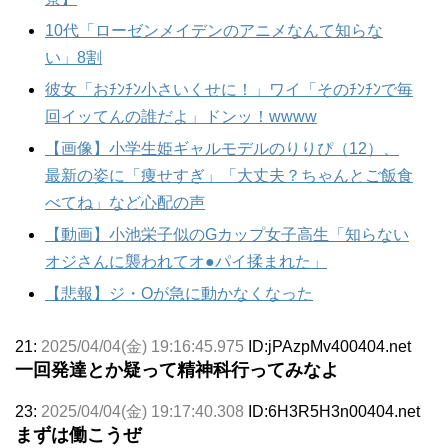
10代「ローゼンメイデンのアニメなんて知らな
い」8割
彼女「おﾁﾝﾁﾝ小さいくせに！」ワイ「そのﾁﾝﾁﾝで毎
回イッてんの誰だよ」ドンッ！wwww
【画像】小学生姫ギャルモデルのりりぴ（12）、
最新の姿に「痩せすぎ」「大丈夫？ちゃんとご飯食
べてね」など心配の声
【動画】小池栄子似のGカップ女子高生「知らない
オジさんに襲われてオ●パイ揉まれた」
【悲報】ジ・Oが急に動かなくなった
21:
2025/04/04(金) 19:16:45.975
ID:jPAzpMv400404.net
一回発達とか疑って精神科行ってみなよ
23:
2025/04/04(金) 19:17:40.308
ID:6H3R5H3n00404.net
まずは働こうぜ