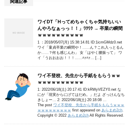
関連記事
ワイDT「Hってめちゃくちゃ気持ちいい
んやろなぁっっ！！」ﾜｸﾜｸ → 卒業の瞬間
ｗｗｗｗｗｗｗｗｗｗ
1 ：2018/05/07(月) 15:38:14.81 ID:1icmGMdz0.net
ワイ「童貞卒業の瞬間や！……ん？これ入っとるん
か……？何も感じんわ」 女「はやく腰振って」 ワ
イ「うおおおお！！！……ﾊｧﾊｧ… […]
ワイ不登校、先生から手紙をもらうｗｗ
ｗｗｗｗｗｗｗｗｗｗ
1: 2022/06/18(土) 20:17:41 ID:kRWyVEZY0.net な
にが「現実からにげてはだめ。」だよ ざっけんなち
きしょー… 2: 2022/06/18(土) 20:18:08 …
The post
ワイ不登校、先生から手紙をもらうｗｗｗ
ｗｗｗｗｗｗｗｗｗ
first appeared on
あらまめ2ch
.
Copyright © 2022
あらまめ2ch
All Rights Reserved.