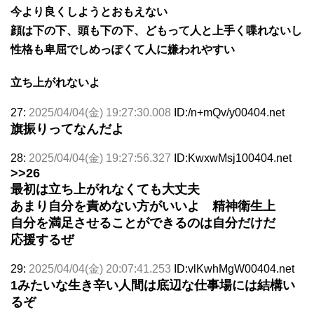
今より良くしようとおもえない
顔は下の下、頭も下の下、どもって人と上手く喋れないし
性格も卑屈でしめっぽくて人に嫌われやすい
立ち上がれないよ
27:
2025/04/04(金) 19:27:30.008
ID:/n+mQv/y00404.net
旗振りってなんだよ
28:
2025/04/04(金) 19:27:56.327
ID:KwxwMsj100404.net
>>26
最初は立ち上がれなくても大丈夫
あまり自分を責めない方がいいよ 精神衛生上
自分を満足させることができるのは自分だけだ
応援するぜ
29:
2025/04/04(金) 20:07:41.253
ID:vlKwhMgW00404.net
1みたいな生き辛い人間は底辺な仕事場には結構い
るぞ