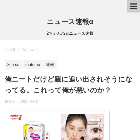
ニュース速報α
2ちゃんねるニュース速報
HOME
>
2ch.sc
>
2ch.sc
matome
速報
俺ニートだけど親に追い出されそうにな
ってる。これって俺が悪いのか？
投稿日：
2025-04-14