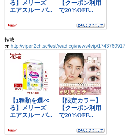
転載
元:
http://viper.2ch.sc/test/read.cgi/news4vip/1743760917