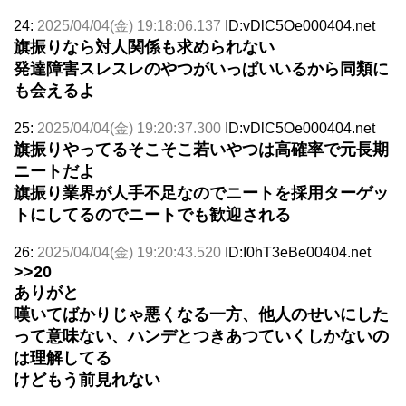
24:
2025/04/04(金) 19:18:06.137
ID:vDlC5Oe000404.net
旗振りなら対人関係も求められない
発達障害スレスレのやつがいっぱいいるから同類に
も会えるよ
25:
2025/04/04(金) 19:20:37.300
ID:vDlC5Oe000404.net
旗振りやってるそこそこ若いやつは高確率で元長期
ニートだよ
旗振り業界が人手不足なのでニートを採用ターゲッ
トにしてるのでニートでも歓迎される
26:
2025/04/04(金) 19:20:43.520
ID:I0hT3eBe00404.net
>>20
ありがと
嘆いてばかりじゃ悪くなる一方、他人のせいにした
って意味ない、ハンデとつきあつていくしかないの
は理解してる
けどもう前見れない