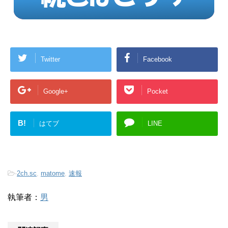
Twitter
Facebook
Google+
Pocket
B!
はてブ
LINE
-
2ch.sc
,
matome
,
速報
執筆者：
男