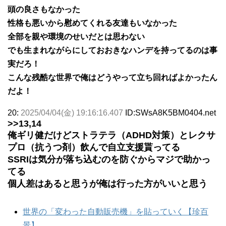
頭の良さもなかった
性格も悪いから慰めてくれる友達もいなかった
全部を親や環境のせいだとは思わない
でも生まれながらにしておおきなハンデを持ってるのは事
実だろ！
こんな残酷な世界で俺はどうやって立ち回ればよかったん
だよ！
20:
2025/04/04(金) 19:16:16.407
ID:SWsA8K5BM0404.net
>>13
,14
俺ギリ健だけどストラテラ（ADHD対策）とレクサ
プロ（抗うつ剤）飲んで自立支援貰ってる
SSRIは気分が落ち込むのを防ぐからマジで助かっ
てる
個人差はあると思うが俺は行った方がいいと思う
世界の「変わった自動販売機」を貼っていく【珍百
景】