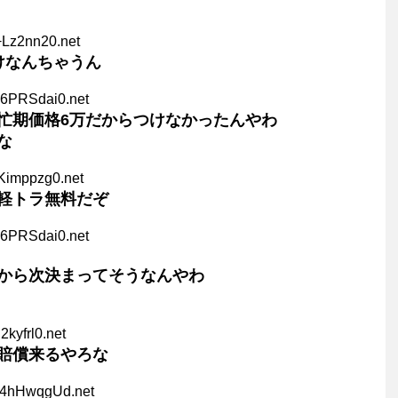
+Lz2nn20.net
けなんちゃうん
U6PRSdai0.net
忙期価格6万だからつけなかったんやわ
な
Kimppzg0.net
軽トラ無料だぞ
U6PRSdai0.net
から次決まってそうなんやわ
q2kyfrl0.net
賠償来るやろな
V4hHwqgUd.net