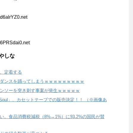
d6alrYZ0.net
U6PRSdai0.net
やしな
、定着する
ダンスを踊ってしまうｗｗｗｗｗｗｗｗｗ
ンソーを突き刺す事案が発生ｗｗｗｗｗ
& Soul」、カセットテープでの販売決定！！ （※画像あ
。食品消費税減税（8%→1%）に93.2%の国民が賛