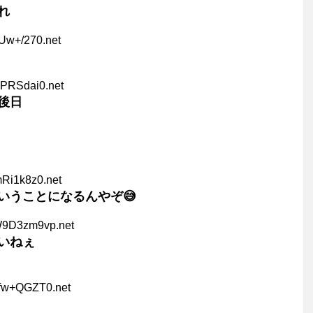
れ
Uw+/270.net
6PRSdai0.net
後日
Ri1k8z0.net
いうことになるんやぞ😅
W9D3zm9vp.net
いねぇ
nfw+QGZT0.net