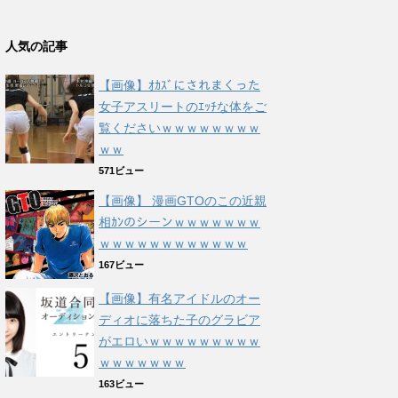
人気の記事
【画像】ｵｶｽﾞにされまくった
女子アスリートのｴｯﾁな体をご
覧くださいｗｗｗｗｗｗｗｗ
ｗｗ
571ビュー
【画像】 漫画GTOのこの近親
相ｶﾝのシーンｗｗｗｗｗｗｗ
ｗｗｗｗｗｗｗｗｗｗｗｗ
167ビュー
【画像】有名アイドルのオー
ディオに落ちた子のグラビア
がエロいｗｗｗｗｗｗｗｗｗ
ｗｗｗｗｗｗｗ
163ビュー