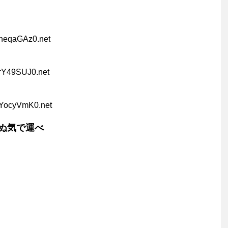
pheqaGAz0.net
qrY49SUJ0.net
1YocyVmK0.net
ぬ気で運べ