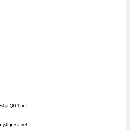
E4jafQR0.net
dyJfgcRa.net