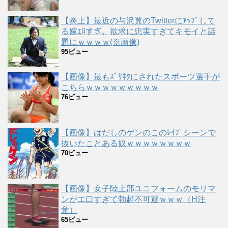
【炎上】最近の与沢翼のTwitterにｱｯﾌﾟして
る嫁ｴﾛすぎ、欲求に忠実すぎてキモイと話
題にｗｗｗｗ(※画像)
95ビュー
【画像】最もｽﾞﾘﾈﾀにされたスポーツ選手が
こちらｗｗｗｗｗｗｗｗｗ
76ビュー
【画像】はだしのゲンのこのﾚｲﾌﾟシーンで
抜いたことある奴ｗｗｗｗｗｗｗｗ
70ビュー
【画像】女子陸上部ユニフォームのモリマ
ンがエ口すぎて勃起不可避ｗｗｗ（H注
意）
65ビュー