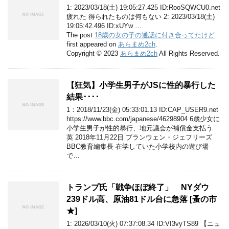
1: 2023/03/18(土) 19:05:27.425 ID:RooSQWCU0.net
疲れた 得られたものは何もない 2: 2023/03/18(土)
19:05:42.496 ID:xUYw …
The post
18歳の女の子の通話に付き合ってたけど
first appeared on
あらまめ2ch
.
Copyright © 2023
あらまめ2ch
All Rights Reserved.
【狂気】小学生男子がJSに性的暴行した
結果････
1：2018/11/23(金) 05:33:01.13 ID:CAP_USER9.net
https://www.bbc.com/japanese/46298904 6歳少女に
小学生男子が性的暴行、地元議会が補償金支払う
英 2018年11月22日 ブランウェン・ジェフリーズ
BBC教育編集長 在学していた小学校内の遊び場
で…
トランプ氏「戦争ほぼ終了」 NYダウ
239ドル高、原油81ドル台に急落 [蚤の市
★]
1: 2026/03/10(火) 07:37:08.34 ID:VI3vyTS89 【ニュ