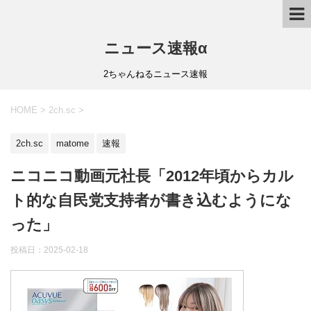
ニュース速報α
2ちゃんねるニュース速報
HOME
>
2ch.sc
>
2ch.sc
matome
速報
ニコニコ動画元社長「2012年頃からカル
ト的な自民党支持者が書き込むようにな
った」
投稿日：
2025-02-18