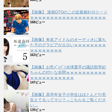
【画像】 漫画GTOのこの近親相ｶﾝのシーン
ｗｗｗｗｗｗｗｗｗｗｗｗｗｗｗｗｗｗｗ
168ビュー
【画像】有名アイドルのオーディオに落ち
た子のグラビアがエロいｗｗｗｗｗｗｗｗ
ｗｗｗｗｗｗｗｗ
163ビュー
【画像】お乳ﾊﾟﾝﾊﾟﾝ水球選手の諏訪部早紀
ちゃんのｾｸｼｰな谷間ｗｗｗｗｗｗｗｗｗｗ
ｗｗｗｗｗｗｗｗｗｗｗ
147ビュー
【画像】高学年女子小学生はほとんどﾏﾝ毛
生えてるってマジ？→こちらをご覧くださ
い…
135ビュー