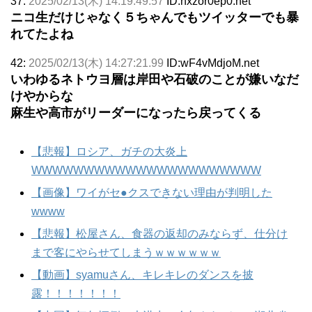
37:
2025/02/13(木) 14:19:49.57
ID:nxzor0ep0.net
ニコ生だけじゃなく５ちゃんでもツイッターでも暴
れてたよね
42:
2025/02/13(木) 14:27:21.99
ID:wF4vMdjoM.net
いわゆるネトウヨ層は岸田や石破のことが嫌いなだ
けやからな
麻生や高市がリーダーになったら戻ってくる
【悲報】ロシア、ガチの大炎上
WWWWWWWWWWWWWWWWWWWWWW
【画像】ワイがセ●クスできない理由が判明した
wwww
【悲報】松屋さん、食器の返却のみならず、仕分け
まで客にやらせてしまうｗｗｗｗｗｗ
【動画】syamuさん、キレキレのダンスを披
露！！！！！！！