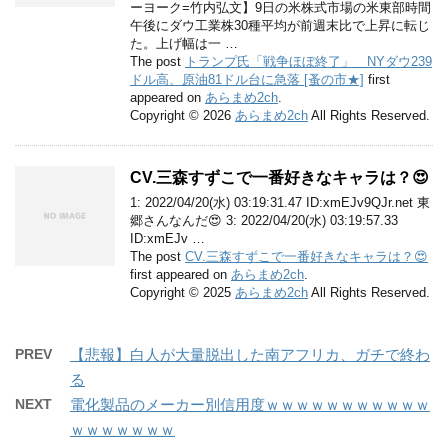
ーヨーク=竹内弘文】9日の米株式市場の米東部時間
午後にダウ工業株30種平均が前週末比で上昇に転じ
た。上げ幅は一 …
The post
トランプ氏「戦争ほぼ終了」 NYダウ239
ドル高、原油81ドル台に急落 [蚤の市★]
first
appeared on
あらまめ2ch
.
Copyright © 2026
あらまめ2ch
All Rights Reserved.
CV.三森すずこで一番好きなキャラは？😍
1: 2022/04/20(水) 03:19:31.47 ID:xmEJv9QJr.net 東
郷さんなんだ😍 3: 2022/04/20(水) 03:19:57.33
ID:xmEJv …
The post
CV.三森すずこで一番好きなキャラは？😍
first appeared on
あらまめ2ch
.
Copyright © 2025
あらまめ2ch
All Rights Reserved.
PREV
【悲報】白人が大量脱出した南アフリカ、ガチで終わ
る
NEXT
電化製品のメーカー別信用度ｗｗｗｗｗｗｗｗｗｗｗ
ｗｗｗｗｗｗｗ