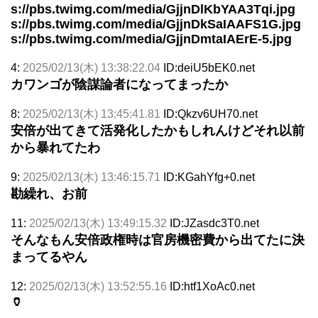
s://pbs.twimg.com/media/GjjnDlKbYAA3Tqi.jpg
s://pbs.twimg.com/media/GjjnDkSaIAAFS1G.jpg
s://pbs.twimg.com/media/GjjnDmtaIAErE-5.jpg
4:
2025/02/13(木) 13:38:22.04
ID:deiU5bEK0.net
カワンゴが陰謀論者になってまったか
8:
2025/02/13(木) 13:45:41.81
ID:Qkzv6UH70.net
安倍が出てきて活発化したかもしれんけどそれ以前
から暴れてたわ
9:
2025/02/13(木) 13:46:15.71
ID:KGahYfg+0.net
勘繰れ、お前
11:
2025/02/13(木) 13:49:15.32
ID:JZasdc3T0.net
そんなもん安倍政権時は官房機密費から出てたに決
まってるやん
12:
2025/02/13(木) 13:52:55.16
ID:htf1XoAc0.net
🏺