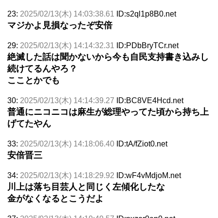
23:
2025/02/13(木) 14:03:38.61
ID:s2ql1p8B0.net
マジかよ見損なったぞ安倍
29:
2025/02/13(木) 14:14:32.31
ID:PDbBryTCr.net
絶滅した話は聞かないから今も自民支持書き込みし
続けてるんやろ？
こことかでも
30:
2025/02/13(木) 14:14:39.27
ID:BC8VE4Hcd.net
普通にニコニコは麻生が総理やってた頃から持ち上
げてたやん
33:
2025/02/13(木) 14:18:06.40
ID:tA/fZiot0.net
安倍晋三
34:
2025/02/13(木) 14:18:29.92
ID:wF4vMdjoM.net
川上は落ち目芸人と同じく左傾化したな
金がなくなるとこうだよ