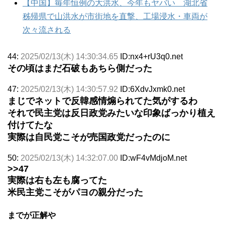
【中国】毎年恒例の大洪水、今年もヤバい 湖北省
秭帰県で山洪水が市街地を直撃、工場浸水・車両が
次々流される
44:
2025/02/13(木) 14:30:34.65
ID:nx4+rU3q0.net
その頃はまだ石破もあちら側だった
47:
2025/02/13(木) 14:30:57.92
ID:6XdvJxmk0.net
まじでネットで反韓感情煽られてた気がするわ
それで民主党は反日政党みたいな印象ばっかり植え
付けてたな
実際は自民党こそが売国政党だったのに
50:
2025/02/13(木) 14:32:07.00
ID:wF4vMdjoM.net
>>47
実際は右も左も腐ってた
米民主党こそがパヨの親分だった
までが正解や