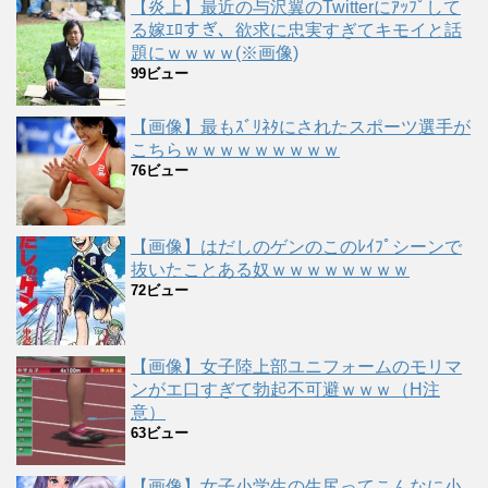
【炎上】最近の与沢翼のTwitterにｱｯﾌﾟして
る嫁ｴﾛすぎ、欲求に忠実すぎてキモイと話
題にｗｗｗｗ(※画像)
99ビュー
【画像】最もｽﾞﾘﾈﾀにされたスポーツ選手が
こちらｗｗｗｗｗｗｗｗｗ
76ビュー
【画像】はだしのゲンのこのﾚｲﾌﾟシーンで
抜いたことある奴ｗｗｗｗｗｗｗｗ
72ビュー
【画像】女子陸上部ユニフォームのモリマ
ンがエ口すぎて勃起不可避ｗｗｗ（H注
意）
63ビュー
【画像】女子小学生の生尻ってこんなに小