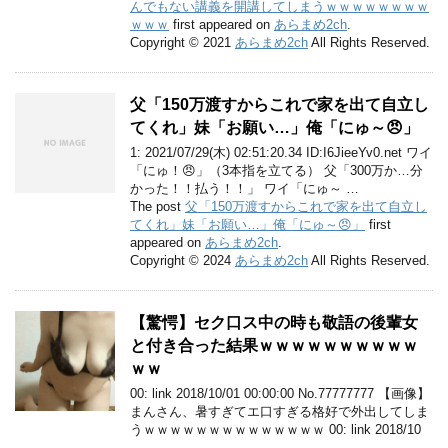
んでもない講義を開講してしまうｗｗｗｗｗｗｗｗ
ｗｗｗ
first appeared on
あらまめ2ch
.
Copyright © 2021
あらまめ2ch
All Rights Reserved.
父「150万渡すからこれで家を出て自立し
てくれ」妹「お願い…」俺「にゅ～😠」
1: 2021/07/29(木) 02:51:20.34 ID:I6JieeYv0.net ワイ
「にゅ！😠」（3本指を立てる） 父「300万か…分
かった！！払う！！」 ワイ「にゅ～ …
The post
父「150万渡すからこれで家を出て自立し
てくれ」妹「お願い…」俺「にゅ～😠」
first
appeared on
あらまめ2ch
.
Copyright © 2024
あらまめ2ch
All Rights Reserved.
【驚愕】セク口ス中の時も敬語の後輩女
と付き合った結果ｗｗｗｗｗｗｗｗｗｗ
ｗｗ
00: link 2018/10/01 00:00:00 No.77777777 【画像】
まんさん、暑すぎてエ口すぎる格好で外出してしま
うｗｗｗｗｗｗｗｗｗｗｗｗｗｗ 00: link 2018/10
…