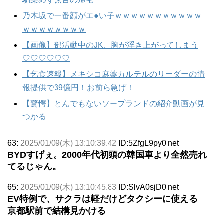
乃木坂で一番顔がエ●い子ｗｗｗｗｗｗｗｗｗｗｗ
ｗｗｗｗｗｗｗｗ
【画像】部活動中のJK、胸が浮き上がってしまう
♡♡♡♡♡♡
【乞食速報】メキシコ麻薬カルテルのリーダーの情
報提供で39億円！お前ら急げ！
【驚愕】とんでもないソープランドの紹介動画が見
つかる
63:
2025/01/09(木) 13:10:39.42
ID:5ZfgL9py0.net
BYDすげぇ。2000年代初頭の韓国車より全然売れ
てるじゃん。
65:
2025/01/09(木) 13:10:45.83
ID:SlvA0sjD0.net
EV特例で、サクラは軽だけどタクシーに使える
京都駅前で結構見かける