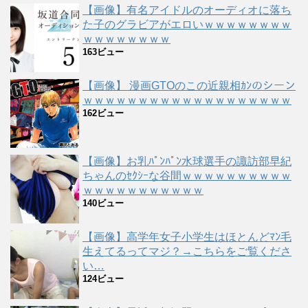
【画像】有名アイドルのオーディオに落ち
た子のグラビアがエロいｗｗｗｗｗｗｗｗ
ｗｗｗｗｗｗｗｗ
163ビュー
【画像】 漫画GTOのこの近親相ｶﾝのシーン
ｗｗｗｗｗｗｗｗｗｗｗｗｗｗｗｗｗｗｗ
162ビュー
【画像】お乳ﾊﾟﾝﾊﾟﾝ水球選手の諏訪部早紀
ちゃんのｾｸｼｰな谷間ｗｗｗｗｗｗｗｗｗｗ
ｗｗｗｗｗｗｗｗｗｗｗ
140ビュー
【画像】高学年女子小学生はほとんどﾏﾝ毛
生えてるってマジ？→こちらをご覧くださ
い…
124ビュー