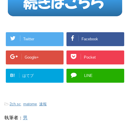
Twitter
Facebook
Google+
Pocket
B!
はてブ
LINE
-
2ch.sc
,
matome
,
速報
執筆者：
男