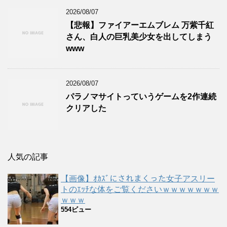
2026/08/07
【悲報】ファイアーエムブレム 万紫千紅
さん、白人の巨乳美少女を出してしまう
www
2026/08/07
パラノマサイトっていうゲームを2作連続
クリアした
人気の記事
【画像】ｵｶｽﾞにされまくった女子アスリー
トのｴｯﾁな体をご覧くださいｗｗｗｗｗｗｗ
ｗｗｗ
554ビュー