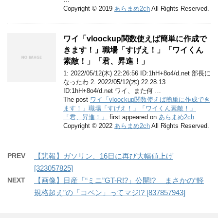
Copyright © 2019
あらまめ2ch
All Rights Reserved.
ワイ「vloockup関数使えば簡単に作成で
きます！」職場「すげえ！」「ワイくん
素敵！」「君、昇進！」
1: 2022/05/12(木) 22:26:56 ID:1hH+8o4/d.net 部長に
なったわ 2: 2022/05/12(木) 22:28:13
ID:1hH+8o4/d.net ワイ、また何 …
The post
ワイ「vloockup関数使えば簡単に作成でき
ます！」職場「すげえ！」「ワイくん素敵！」
「君、昇進！」
first appeared on
あらまめ2ch
.
Copyright © 2022
あらまめ2ch
All Rights Reserved.
PREV
【悲報】ガソリン、16日に再び大幅値上げ
[323057825]
NEXT
【画像】日産「“ミニ”GT-R!?」公開!? まさかの“軽
規格超え”の「コペン」ってマジ!? [837857943]