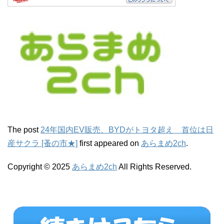
The post
24年国内EV販売、BYDがトヨタ超え 首位は日
産サクラ [蚤の市★]
first appeared on
あらまめ2ch
.
Copyright © 2025
あらまめ2ch
All Rights Reserved.