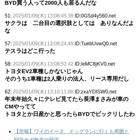
BYD買う人って2000人も居るんだな
51:
2025/01/09(木) 13:06:45.39
ID:0GSd4y560.net
サクラは 二台目の選択肢としては ありなんだよ
な
57:
2025/01/09(木) 13:08:24.49
ID:TuebUvwQ0.net
テスラはどこ行った
58:
2025/01/09(木) 13:08:52.42
ID:/eMC8jKV0.net
トヨタEV2車種しかないじゃん
そのうち1車種は2人乗りの法人、リース専用だし
62:
2025/01/09(木) 13:10:11.98
ID:zxaYDISW0.net
年末年始久々にテレビ見てたら長澤まさみが車の
CMやってて
トヨタとか日産かと思ったらBYDでビックリしたわ
【悲報】ワイのイーヌ、ドッグランに行くも周囲と
馴染めず無言の帰宅