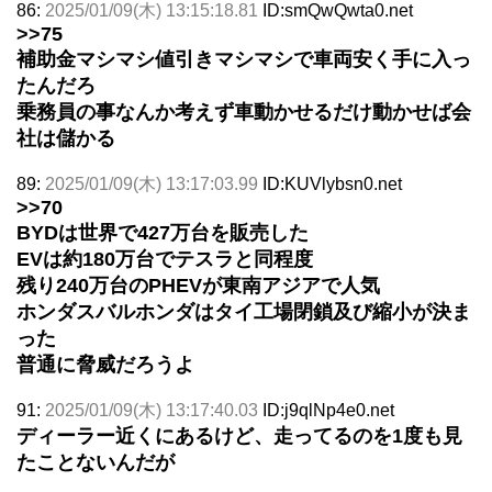
86:
2025/01/09(木) 13:15:18.81
ID:smQwQwta0.net
>>75
補助金マシマシ値引きマシマシで車両安く手に入っ
たんだろ
乗務員の事なんか考えず車動かせるだけ動かせば会
社は儲かる
89:
2025/01/09(木) 13:17:03.99
ID:KUVlybsn0.net
>>70
BYDは世界で427万台を販売した
EVは約180万台でテスラと同程度
残り240万台のPHEVが東南アジアで人気
ホンダスバルホンダはタイ工場閉鎖及び縮小が決ま
った
普通に脅威だろうよ
91:
2025/01/09(木) 13:17:40.03
ID:j9qlNp4e0.net
ディーラー近くにあるけど、走ってるのを1度も見
たことないんだが