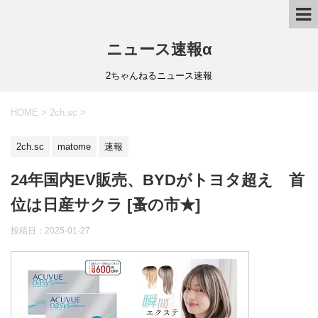
ニュース速報α
2ちゃんねるニュース速報
HOME
>
2ch.sc
>
2ch.sc
matome
速報
24年国内EV販売、BYDがトヨタ超え 首
位は日産サクラ [蚤の市★]
投稿日：
2025-01-27