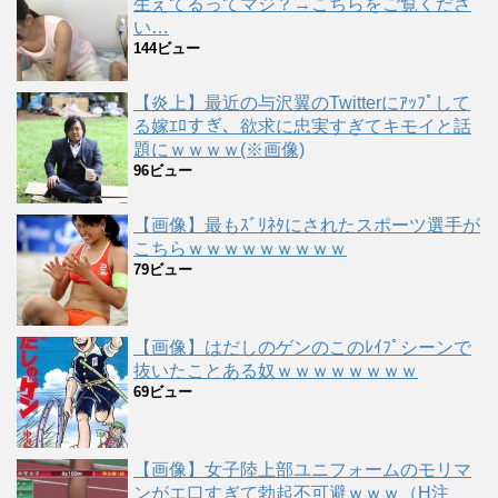
生えてるってマジ？→こちらをご覧くださ
い…
144ビュー
【炎上】最近の与沢翼のTwitterにｱｯﾌﾟして
る嫁ｴﾛすぎ、欲求に忠実すぎてキモイと話
題にｗｗｗｗ(※画像)
96ビュー
【画像】最もｽﾞﾘﾈﾀにされたスポーツ選手が
こちらｗｗｗｗｗｗｗｗｗ
79ビュー
【画像】はだしのゲンのこのﾚｲﾌﾟシーンで
抜いたことある奴ｗｗｗｗｗｗｗｗ
69ビュー
【画像】女子陸上部ユニフォームのモリマ
ンがエ口すぎて勃起不可避ｗｗｗ（H注