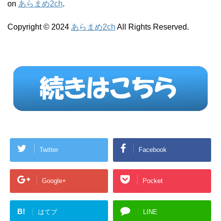
on
あらまめ2ch
.
Copyright © 2024
あらまめ2ch
All Rights Reserved.
Twitter
Facebook
Google+
Pocket
B!
はてブ
LINE