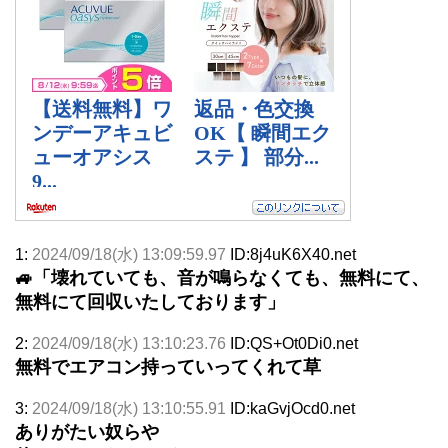
1:
2024/09/18(水) 13:09:59.97
ID:8j4uK6X40.net
🚙「壊れていても、音が鳴らなくても、無料にて、
無料にて回収いたしております」
2:
2024/09/18(水) 13:10:23.76
ID:QS+Ot0Di0.net
無料でエアコン持っていってくれて草
3:
2024/09/18(水) 13:10:55.91
ID:kaGvjOcd0.net
ありがたい奴らや