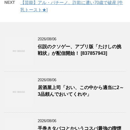
NEXT
【芸能】アル・パチーノ、詐欺に遭い70歳で破産 [牛
乳トースト★]
2026/08/06
伝説のクソゲー、アプリ版「たけしの挑
戦状」が配信開始！ [837857943]
2026/08/06
居酒屋上司「おい、この中から適当に2～
3品頼んでおいてくれや」
2026/08/06
手巻きタバコとかいうコスパ最強の喫煙