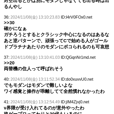
対空出るとかは別にモダンじゃなくても出る時は出
るんやし
36:
2024/11/08(金) 13:10:23.83
ID:I4rV0FOx0.net
>>30
確かになぁ
ガチろうとするとクラシック中心になるのはあるな
あと逆パターンで、頑張ってCで始める人がゴール
ドプラチナあたりのモダンにボコられるのも可哀想
37:
2024/11/08(金) 13:10:41.03
ID:QGqnNr1md.net
>>20
両替機の住人って呼ばれそう
40:
2024/11/08(金) 13:11:52.34
ID:do0xuvvU0.net
でもモダンはモダンで難しいよな
ワイ感覚と操作が乖離してて全然慣れなかったわ
41:
2024/11/08(金) 13:12:54.49
ID:jlM4Zjvj0.net
v界隈が受け入れてるのが意外やったわ
格ゲープロってわりと20代もいるのに