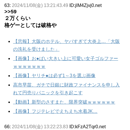
63:
2024/11/08(金) 13:21:43.49
ID:jlM4Zjvj0.net
>>59
２万くらい
格ゲーとしては破格や
【悲報】大阪のホテル、ヤバすぎて大炎上…「大阪
の洗礼を受けました」
【画像】お●ぱい大きい上に可愛い女子ゴルファー
ｗｗｗｗｗｗｗ
【画像】ヤリチ●は必ず1～3を選ぶ画像
高市早苗、ガチで日銀に財政ファイナンスを申し入
れて円売りパニックを引き起こす
【動画】新型のさすまた、限界突破ｗｗｗｗｗｗ
【画像】フジテレビでえちえち水着JK…
66:
2024/11/08(金) 13:22:23.83
ID:kFzA2Tqr0.net