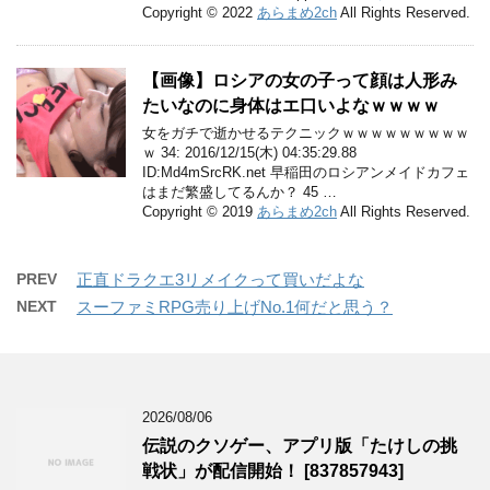
Copyright © 2022
あらまめ2ch
All Rights Reserved.
【画像】ロシアの女の子って顔は人形み
たいなのに身体はエ口いよなｗｗｗｗ
女をガチで逝かせるテクニックｗｗｗｗｗｗｗｗｗ
ｗ 34: 2016/12/15(木) 04:35:29.88
ID:Md4mSrcRK.net 早稲田のロシアンメイドカフェ
はまだ繁盛してるんか？ 45 …
Copyright © 2019
あらまめ2ch
All Rights Reserved.
PREV
正直ドラクエ3リメイクって買いだよな
NEXT
スーファミRPG売り上げNo.1何だと思う？
2026/08/06
伝説のクソゲー、アプリ版「たけしの挑
戦状」が配信開始！ [837857943]