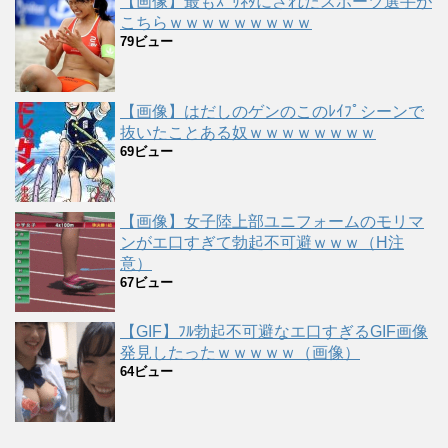
【画像】最もｽﾞﾘﾈﾀにされたスポーツ選手が
こちらｗｗｗｗｗｗｗｗｗ
79ビュー
【画像】はだしのゲンのこのﾚｲﾌﾟシーンで
抜いたことある奴ｗｗｗｗｗｗｗｗ
69ビュー
【画像】女子陸上部ユニフォームのモリマ
ンがエ口すぎて勃起不可避ｗｗｗ（H注
意）
67ビュー
【GIF】ﾌﾙ勃起不可避なエ口すぎるGIF画像
発見したったｗｗｗｗｗ（画像）
64ビュー