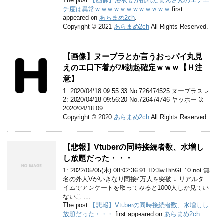
The post
【画像】浴衣姿が乱れたまんさんのエチエ
チ度は異常ｗｗｗｗｗｗｗｗｗｗｗｗ
first
appeared on
あらまめ2ch
.
Copyright © 2021
あらまめ2ch
All Rights Reserved.
【画像】ヌーブラとか言うおっパイ丸見
えのエ口下着がﾌﾙ勃起確定ｗｗｗ【Ｈ注
意】
1: 2020/04/18 09:55:33 No.726474525 ヌーブラスレ
2: 2020/04/18 09:56:20 No.726474746 ヤッホー 3:
2020/04/18 09 …
Copyright © 2020
あらまめ2ch
All Rights Reserved.
【悲報】Vtuberの同時接続者数、水増し
し放題だった・・・
1: 2022/05/05(木) 08:02:36.91 ID:3wThhGE10.net 無
名の外人Vがいきなり同接4万人を突破 ↓ リアルタ
イムでアンケートを取ってみると1000人しか見てい
ないこ …
The post
【悲報】Vtuberの同時接続者数、水増しし
放題だった・・・
first appeared on
あらまめ2ch
.