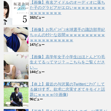
【画像】有名アイドルのオーディオに落ち
た子のグラビアがエロいｗｗｗｗｗｗｗｗ
ｗｗｗｗｗｗｗｗ
162ビュー
【画像】お乳ﾊﾟﾝﾊﾟﾝ水球選手の諏訪部早紀
ちゃんのｾｸｼｰな谷間ｗｗｗｗｗｗｗｗｗｗ
ｗｗｗｗｗｗｗｗｗｗｗ
147ビュー
【画像】高学年女子小学生はほとんどﾏﾝ毛
生えてるってマジ？→こちらをご覧くださ
い…
144ビュー
【炎上】最近の与沢翼のTwitterにｱｯﾌﾟして
る嫁ｴﾛすぎ、欲求に忠実すぎてキモイと話
題にｗｗｗｗ(※画像)
96ビュー