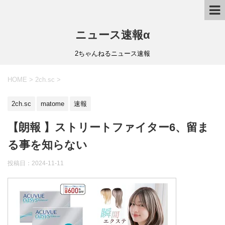
ニュース速報α
2ちゃんねるニュース速報
HOME
>
2ch.sc
>
2ch.sc
matome
速報
【朗報 】ストリートファイター6、留ま
る事を知らない
投稿日：
2024-11-11