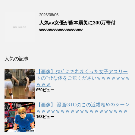
2026/08/06
人気av女優が熊本震災に300万寄付
wwwwwwwwwwww
人気の記事
【画像】ｵｶｽﾞにされまくった女子アスリー
トのｴｯﾁな体をご覧くださいｗｗｗｗｗｗｗ
ｗｗｗ
650ビュー
【画像】 漫画GTOのこの近親相ｶﾝのシーン
ｗｗｗｗｗｗｗｗｗｗｗｗｗｗｗｗｗｗｗ
168ビュー