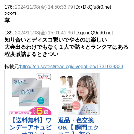
176:
2024/11/08(金) 14:50:33.79
ID:+DkQfu8r0.net
>>21
草
189:
2024/11/08(金) 15:01:41.36
ID:gcnuQ9ud0.net
知り合いとディスコ繋いでやるのは楽しい
大会出るわけでもなく１人で黙々とランクマはある
程度煮詰まるときつい
転載元:
http://2ch.sc/test/read.cgi/livegalileo/1731038333