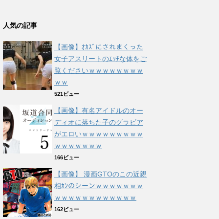
人気の記事
【画像】ｵｶｽﾞにされまくった
女子アスリートのｴｯﾁな体をご
覧くださいｗｗｗｗｗｗｗｗ
ｗｗ
521ビュー
【画像】有名アイドルのオー
ディオに落ちた子のグラビア
がエロいｗｗｗｗｗｗｗｗｗ
ｗｗｗｗｗｗｗ
166ビュー
【画像】 漫画GTOのこの近親
相ｶﾝのシーンｗｗｗｗｗｗｗ
ｗｗｗｗｗｗｗｗｗｗｗｗ
162ビュー