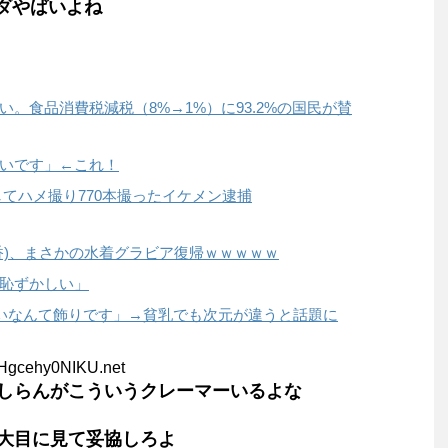
イダやばいよね
。食品消費税減税（8%→1%）に93.2%の国民が賛
いです」←これ！
Xしてハメ撮り770本撮ったイケメン逮捕
香)、まさかの水着グラビア復帰ｗｗｗｗｗ
恥ずかしい」
いなんて飾りです」→貧乳でも次元が違うと話題に
IHgcehy0NIKU.net
しらんがこういうクレーマーいるよな
大目に見て妥協しろよ