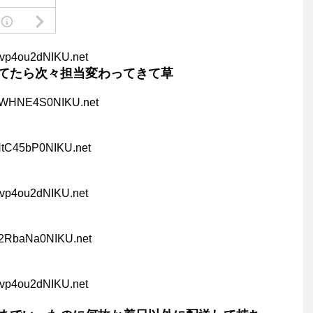
zvp4ou2dNIKU.net
てたら次々担当変わってきて草
eWHNE4S0NIKU.net
NtC45bP0NIKU.net
zvp4ou2dNIKU.net
62RbaNa0NIKU.net
zvp4ou2dNIKU.net