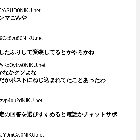
t/5tASUD0NIKU.net
ンマごみや
K9Oc8vu80NIKU.net
したふりして変装してるとかやろかね
WyKxOyLw0NIKU.net
なかなかクソよな
だかポストにねじ込まれてたことあったわ
Qzvp4ou2dNIKU.net
特定の回答を選びすすめると電話かチャットサポ
8tcY9mGw0NIKU.net