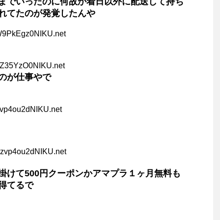
までいったのに何故か着日以外に配送して持ち
れてたのが発覚したんや
W9PkEgz0NIKU.net
gZ35YzO0NIKU.net
のが仕事やで
zvp4ou2dNIKU.net
Qzvp4ou2dNIKU.net
掛けて500円クーポンかアマプラ１ヶ月無料も
得てるで