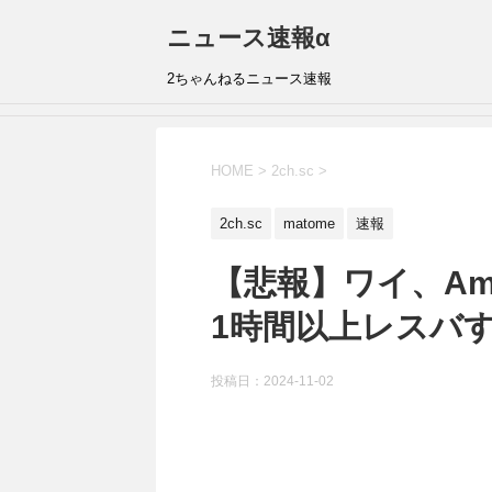
ニュース速報α
2ちゃんねるニュース速報
HOME
>
2ch.sc
>
2ch.sc
matome
速報
【悲報】ワイ、Am
1時間以上レスバ
投稿日：
2024-11-02