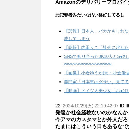
Amazonのデリバリープロバ
元犯罪者みたいな汚い格好してるし
【悲報】日本人、バカかもしれない
成してしまう
【悲報】内田りこ「社会に戻りた
SNSで知り合ったJK10人とS●
wwwwwwwwwwwwwww
【画像】小倉ゆうか(元・小倉優
専門家「日本車はダサい、見てて
【動画】ドイツ人美少女「お●ぱ
22:
2024/10/29(火) 22:19:42.07
ID:I
発達か社会経験ないのかなんか
今アマのカスタマとか外人だろ
たまにはこういう日もあるなで