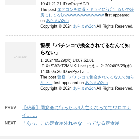
10:41:21.21 ID:wFxqeAD/0 …
The post
エアコンを除湿・ドライに設定しないで冷
房にしてる奴wwwwwwwwwwwwww
first appeared
on
あらまめ2ch
.
Copyright © 2024
あらまめ2ch
All Rights Reserved.
警察「パチンコで換金されてるなんて知
らない」
1: 2024/05/29(水) 14:07:52.81
ID:XsSW2cT2MNIKU.net はえ～ 2: 2024/05/29(水)
14:08:05.26 ID:uvPyzTz …
The post
警察「パチンコで換金されてるなんて知ら
ない」
first appeared on
あらまめ2ch
.
Copyright © 2024
あらまめ2ch
All Rights Reserved.
PREV
【悲報】同窓会に行ったら4人亡くなっててワロエナ
イ…….
NEXT
「あっ、この定食屋外れやな」ってなる定食屋