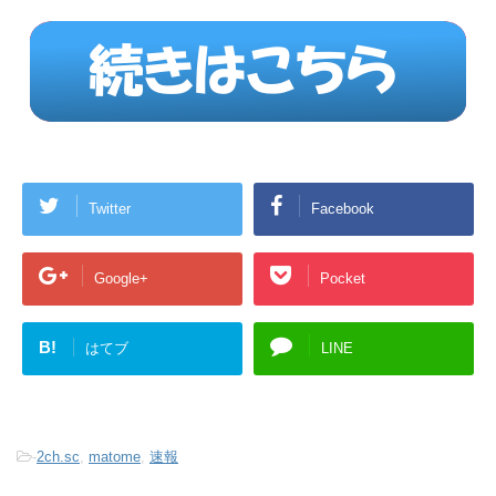
Twitter
Facebook
Google+
Pocket
B!
はてブ
LINE
-
2ch.sc
,
matome
,
速報