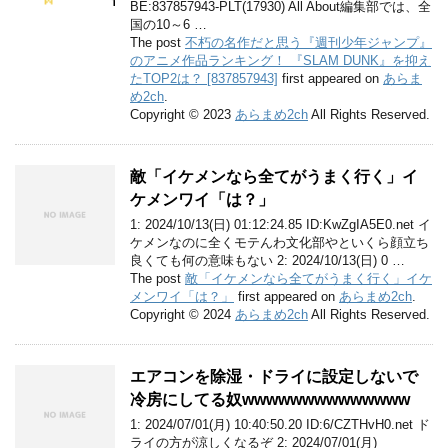
BE:837857943-PLT(17930) All About編集部では、全
国の10～6 …
The post
不朽の名作だと思う『週刊少年ジャンプ』
のアニメ作品ランキング！ 『SLAM DUNK』を抑え
たTOP2は？ [837857943]
first appeared on
あらま
め2ch
.
Copyright © 2023
あらまめ2ch
All Rights Reserved.
敵「イケメンなら全てがうまく行く」イ
ケメンワイ「は？」
1: 2024/10/13(日) 01:12:24.85 ID:KwZgIA5E0.net イ
ケメンなのに全くモテんわ文化部やといくら顔立ち
良くても何の意味もない 2: 2024/10/13(日) 0 …
The post
敵「イケメンなら全てがうまく行く」イケ
メンワイ「は？」
first appeared on
あらまめ2ch
.
Copyright © 2024
あらまめ2ch
All Rights Reserved.
エアコンを除湿・ドライに設定しないで
冷房にしてる奴wwwwwwwwwwwwww
1: 2024/07/01(月) 10:40:50.20 ID:6/CZTHvH0.net ド
ライの方が涼しくなるぞ 2: 2024/07/01(月)