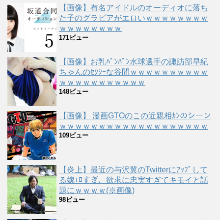
【画像】有名アイドルのオーディオに落ち
た子のグラビアがエロいｗｗｗｗｗｗｗｗ
ｗｗｗｗｗｗｗｗ
171ビュー
【画像】お乳ﾊﾟﾝﾊﾟﾝ水球選手の諏訪部早紀
ちゃんのｾｸｼｰな谷間ｗｗｗｗｗｗｗｗｗｗ
ｗｗｗｗｗｗｗｗｗｗｗ
148ビュー
【画像】 漫画GTOのこの近親相ｶﾝのシーン
ｗｗｗｗｗｗｗｗｗｗｗｗｗｗｗｗｗｗｗ
109ビュー
【炎上】最近の与沢翼のTwitterにｱｯﾌﾟして
る嫁ｴﾛすぎ、欲求に忠実すぎてキモイと話
題にｗｗｗｗ(※画像)
98ビュー