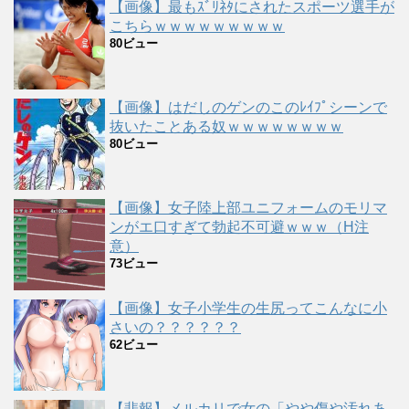
【画像】最もｽﾞﾘﾈﾀにされたスポーツ選手が
こちらｗｗｗｗｗｗｗｗｗ
80ビュー
【画像】はだしのゲンのこのﾚｲﾌﾟシーンで
抜いたことある奴ｗｗｗｗｗｗｗｗ
80ビュー
【画像】女子陸上部ユニフォームのモリマ
ンがエ口すぎて勃起不可避ｗｗｗ（H注
意）
73ビュー
【画像】女子小学生の生尻ってこんなに小
さいの？？？？？？
62ビュー
【悲報】メルカリで女の「やや傷や汚れあ