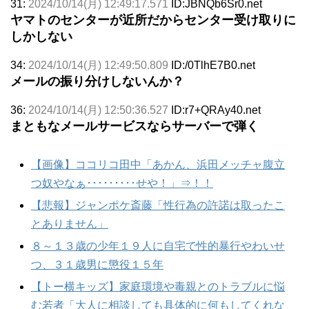
31:
2024/10/14(月) 12:49:17.571
ID:JBNQb6Sr0.net
ヤマトのセンターが近所だからセンター受け取りに
しかしない
34:
2024/10/14(月) 12:49:50.809
ID:/0TlhE7B0.net
メールの振り分けしないんか？
36:
2024/10/14(月) 12:50:36.527
ID:r7+QRAy40.net
まともなメールサービスならサーバーで弾く
【画像】ココリコ田中「あかん、浜田メッチャ腹立
つ奴やなぁ･････････せや！」⇒！！
【悲報】ジャンポケ斎藤「性行為の許諾は取ったこ
とありません」
８～１３歳の少年１９人に自宅で性的暴行やわいせ
つ、３１歳男に懲役１５年
【トー横キッズ】家庭環境や毒親とのトラブルに悩
む若者「大人に相談しても具体的に何もしてくれな