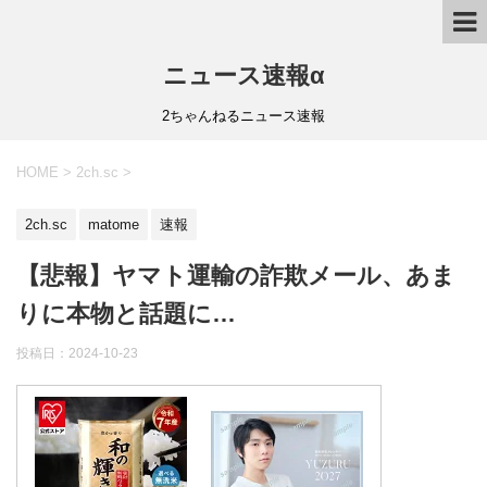
ニュース速報α
2ちゃんねるニュース速報
HOME
>
2ch.sc
>
2ch.sc
matome
速報
【悲報】ヤマト運輸の詐欺メール、あま
りに本物と話題に…
投稿日：
2024-10-23