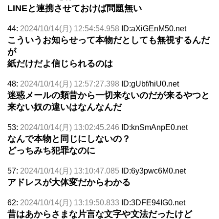
LINEと連携させておけば問題無い
44:
2024/10/14(月) 12:54:54.958
ID:aXiGEnM50.net
こういうお知らせって本物だとしても無視するんだ
が
紙だけだよ信じられるのは
48:
2024/10/14(月) 12:57:27.398
ID:gUbf/hiU0.net
迷惑メールの類昔から一切来ないのだが来るやつと
来ない奴の違いはなんなんだ
53:
2024/10/14(月) 13:02:45.246
ID:knSmAnpE0.net
なんで本物と同じにしないの？
どっちみち犯罪なのに
57:
2024/10/14(月) 13:10:47.085
ID:6y3pwc6M0.net
アドレスが大体変だからわかる
62:
2024/10/14(月) 13:19:50.833
ID:3DFE94IG0.net
昔はあからさまな片言な文字や文法だったけど