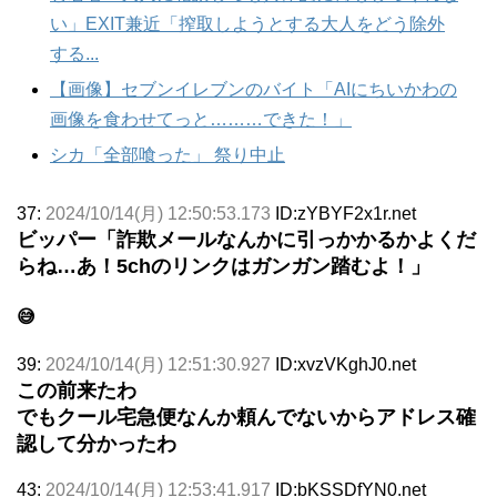
い」EXIT兼近「搾取しようとする大人をどう除外
する...
【画像】セブンイレブンのバイト「AIにちいかわの
画像を食わせてっと………できた！」
シカ「全部喰った」 祭り中止
37:
2024/10/14(月) 12:50:53.173
ID:zYBYF2x1r.net
ビッパー「詐欺メールなんかに引っかかるかよくだ
らね…あ！5chのリンクはガンガン踏むよ！」
😅
39:
2024/10/14(月) 12:51:30.927
ID:xvzVKghJ0.net
この前来たわ
でもクール宅急便なんか頼んでないからアドレス確
認して分かったわ
43:
2024/10/14(月) 12:53:41.917
ID:bKSSDfYN0.net