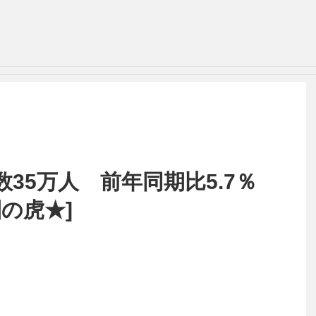
数35万人 前年同期比5.7％
圏の虎★]