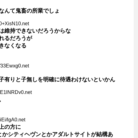
なんて鬼畜の所業でしょ
0+XisN10.net
は維持できないだろうからな
れるだろうが
きなくなる
/33Ewxg0.net
子有りと子無しを明確に待遇わけないといかん
OE1lNRDv0.net
。
iEi/lgA0.net
上の方に
ideoとかシティヘヴンとかアダルトサイトが結構あ