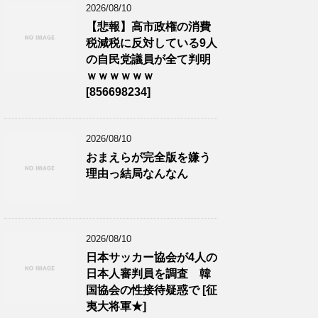
2026/08/10
【悲報】高市政権の消費
税減税に反対している9人
の自民党議員が全て判明
ｗｗｗｗｗｗ
[856698234]
2026/08/10
おまえらが完全版を嫌う
理由っ結局なんなん
2026/08/10
日本サッカー協会が4人の
日本人審判員を調査 韓
国協会の性接待疑惑で [征
夷大将軍★]