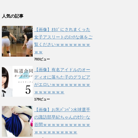
人気の記事
【画像】ｵｶｽﾞにされまくった
女子アスリートのｴｯﾁな体をご
覧くださいｗｗｗｗｗｗｗｗ
ｗｗ
703ビュー
【画像】有名アイドルのオー
ディオに落ちた子のグラビア
がエロいｗｗｗｗｗｗｗｗｗ
ｗｗｗｗｗｗｗ
179ビュー
【画像】お乳ﾊﾟﾝﾊﾟﾝ水球選手
の諏訪部早紀ちゃんのｾｸｼｰな
谷間ｗｗｗｗｗｗｗｗｗｗｗ
ｗｗｗｗｗｗｗｗｗｗ