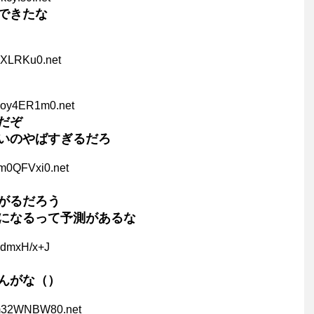
できたな
xXLRKu0.net
Ooy4ER1m0.net
だぞ
いのやばすぎるだろ
sm0QFVxi0.net
がるだろう
になるって予測があるな
DdmxH/x+J
んがな（）
m32WNBW80.net