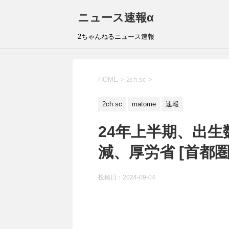
ニュース速報α
2ちゃんねるニュース速報
HOME
>
2ch.sc
>
2ch.sc
matome
速報
24年上半期、出生
減、厚労省 [首都
投稿日：
2024-09-04