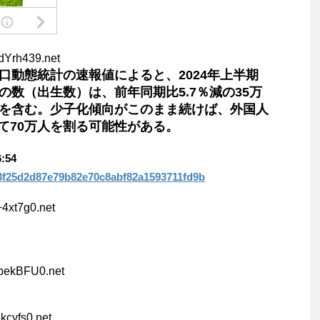
dYrh439.net
口動態統計の速報値によると、2024年上半期
の数（出生数）は、前年同期比5.7％減の35万
人を含む。少子化傾向がこのまま続けば、外国人
て70万人を割る可能性がある。
:54
f0a8f25d2d87e79b82e70c8abf82a1593711fd9b
+4xt7g0.net
bekBFU0.net
hkcyfs0.net