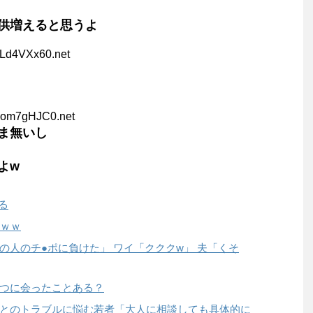
供増えると思うよ
VLd4VXx60.net
Qom7gHJC0.net
ま無いし
よw
る
ｗｗｗ
の人のチ●ポに負けた」 ワイ「クククw」 夫「くそ
つに会ったことある？
とのトラブルに悩む若者「大人に相談しても具体的に