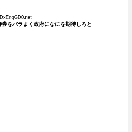
ADxEnqGD0.net
待券をバラまく政府になにを期待しろと