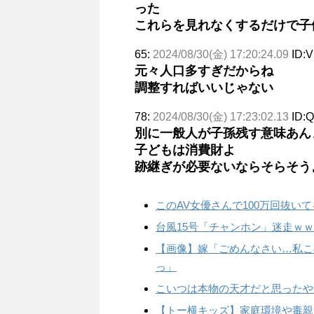
った
これらを見れなくするだけで子
65:
2024/08/30(金) 17:20:24.09
ID:
元々人口多すぎだからね
調整すればいいじゃない
78:
2024/08/30(金) 17:23:02.13
ID:
別に一般人が子孫残す意味あん
子どもは消費財よ
跡継ぎが必要ないならそらそう
このAV女優さんで100万回抜いて
台風15号「チャンホン」迷走ｗ
【画像】嫁「ごめんなさい…私こ
っ」
こいつは本物の天才だと思ったや
【トー横キッズ】家庭環境や毒親