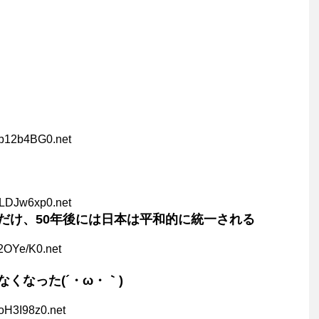
3b12b4BG0.net
ZLDJw6xp0.net
だけ、50年後には日本は平和的に統一される
j2OYe/K0.net
くなった(´・ω・｀)
oH3I98z0.net