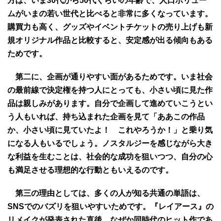
方は、いま30代から50代くらいの年齢で、人口ボリュー
ムがいまの若い世代と比べると非常に多くなっています。
購買力も高く、グッズやイベントチケットの売り上げも新
規オリジナル作品と比較すると、安定感が出る傾向もある
ためです。
第二に、企画が通りやすい面があるためです。いま社会
の最前線で決定権を持つ人にとっても、小さい頃に見た作
品は親しみがあります。自分で企画して進めていこうとい
う人もいれば、持ち込まれた企画を見て「ああこの作品
か、小さい頃に見ていたよ！ これやろうか！」と乗り気
になる人もいるでしょう。ノスタルジーを感じながら大き
な利益を生むことは、社会的な成功を狙いつつ、自分の心
も満足させる理想的な行動ともいえるのです。
第三の理由としては、多くの人が知る共通の単語は、
SNSでのバズリを狙いやすいためです。『レイアース』の
リメイクが発表された直後、なぜか同時代のヒット作であ