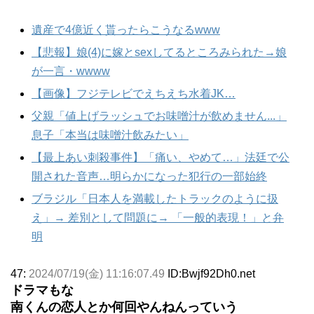
遺産で4億近く貰ったらこうなるwww
【悲報】娘(4)に嫁とsexしてるところみられた→娘
が一言・wwww
【画像】フジテレビでえちえち水着JK…
父親「値上げラッシュでお味噌汁が飲めません...」
息子「本当は味噌汁飲みたい」
【最上あい刺殺事件】「痛い、やめて…」法廷で公
開された音声…明らかになった犯行の一部始終
ブラジル「日本人を満載したトラックのように扱
え」→ 差別として問題に→ 「一般的表現！」と弁
明
47:
2024/07/19(金) 11:16:07.49
ID:Bwjf92Dh0.net
ドラマもな
南くんの恋人とか何回やんねんっていう