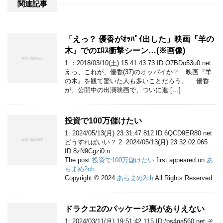
関連記事
「えっ？ 優香がｵｯﾊﾟｲ出した」映画『羊の
木』でのｴﾛｽ衝撃シーン…(※画像)
1 ：2018/03/10(土) 15:41:43.73 ID:O7BDo53u0.net
えっ、これが、優香(37)のオッパイか？ 映画『羊
の木』を観て驚いた人も多いことだろう。 優香
が、公開中の出演映画で、ついに進 […]
投資で100万儲けたい
1: 2024/05/13(月) 23:31:47.812 ID:6QCD9ER80.net
どうすればいい？ 2: 2024/05/13(月) 23:32:02.065
ID:8zN9Cgzi0.n …
The post
投資で100万儲けたい
first appeared on
あ
らまめ2ch
.
Copyright © 2024
あらまめ2ch
All Rights Reserved.
ドラクエ2のパッケージ裏がありえない
1: 2024/03/11(月) 19:51:42.115 ID:/ps4ga560.net そ