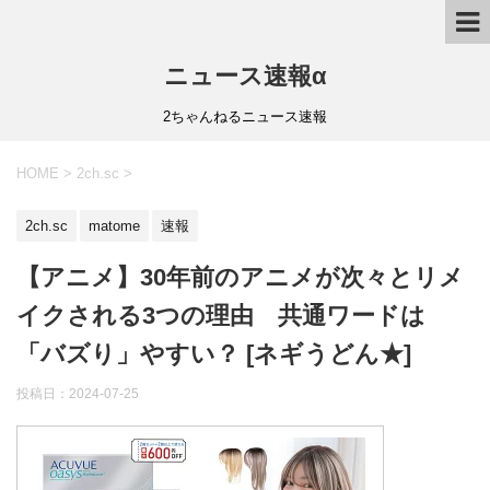
ニュース速報α
2ちゃんねるニュース速報
HOME
>
2ch.sc
>
2ch.sc
matome
速報
【アニメ】30年前のアニメが次々とリメ
イクされる3つの理由 共通ワードは
「バズり」やすい？ [ネギうどん★]
投稿日：
2024-07-25