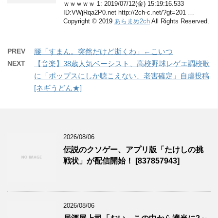
ｗｗｗｗｗ 1: 2019/07/12(金) 15:19:16.533
ID:VWjRqa2P0.net http://2ch-c.net/?gt=201 …
Copyright © 2019
あらまめ2ch
All Rights Reserved.
PREV
腰「すまん。突然だけど逝くわ」←こいつ
NEXT
【音楽】38歳人気ベーシスト、高校野球レゲエ調校歌
に「ポップスにしか聴こえない、老害確定」自虐投稿
[ネギうどん★]
2026/08/06
伝説のクソゲー、アプリ版「たけしの挑
戦状」が配信開始！ [837857943]
2026/08/06