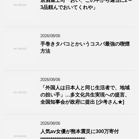
居酒屋上司「おい、この中から適当に2～
3品頼んでおいてくれや」
2026/08/06
手巻きタバコとかいうコスパ最強の喫煙
方法
2026/08/06
「外国人は日本人と同じ生活者で、地域
の担い手」…多文化共生実現への提言、
全国知事会が政府に提出 [少考さん★]
2026/08/06
人気av女優が熊本震災に300万寄付
wwwwwwwwwwww