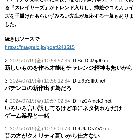
る『スレイヤーズ』がトレンド入りし、挿絵やコミカライ
ズを手掛けたあらいずみるい先生が反応する一幕もありま
した。
続きはソースで
https://magmix.jp/post/243515
2:
2024/07/19(金) 10:54:57.36
ID:SnTGMrjJ0.net
新しいものを作る才能もチャレンジ精神も無いから
3:
2024/07/19(金) 10:56:12.84
ID:tg95SlII0.net
パチンコの新作出す為だろ
4:
2024/07/19(金) 10:57:02.54
ID:I+zCAmek0.net
いろいろ言い訳してるけど単にネタ切れなだけ
ゲーム業界と一緒
5:
2024/07/19(金) 10:58:06.78
ID:9UlJDsYV0.net
昔の方がクオリティ高いから仕方ない