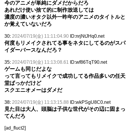
今のアニメが単純にダメだからだろ
あれだけ使い捨て的に制作放送しては
濃度の濃いオタク以外一昨年のアニメのタイトルと
か覚えていないだろ
30:
2024/07/19(金) 11:11:04.90
ID:nrjNtJHq0.net
何度もリメイクされてる事をネタにしてるのがスパ
イダーバースなんだろ？
35:
2024/07/19(金) 11:13:08.61
ID:wf86TqT90.net
ゲームも同じだよな
って言ってもリメイクで成功してる作品多いの任天
堂ばっかだけど
スクエニオメーはダメだ
38:
2024/07/19(金) 11:13:15.88
ID:wkPSgU8C0.net
見た目は大人、頭脳は子供な世代がその辺に固まっ
てんだろ
[ad_fluct2]