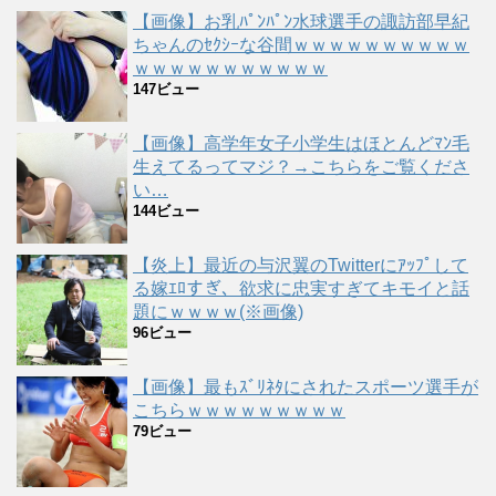
【画像】お乳ﾊﾟﾝﾊﾟﾝ水球選手の諏訪部早紀
ちゃんのｾｸｼｰな谷間ｗｗｗｗｗｗｗｗｗｗ
ｗｗｗｗｗｗｗｗｗｗｗ
147ビュー
【画像】高学年女子小学生はほとんどﾏﾝ毛
生えてるってマジ？→こちらをご覧くださ
い…
144ビュー
【炎上】最近の与沢翼のTwitterにｱｯﾌﾟして
る嫁ｴﾛすぎ、欲求に忠実すぎてキモイと話
題にｗｗｗｗ(※画像)
96ビュー
【画像】最もｽﾞﾘﾈﾀにされたスポーツ選手が
こちらｗｗｗｗｗｗｗｗｗ
79ビュー