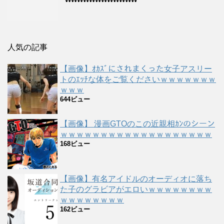
人気の記事
【画像】ｵｶｽﾞにされまくった女子アスリー
トのｴｯﾁな体をご覧くださいｗｗｗｗｗｗｗ
ｗｗｗ
644ビュー
【画像】 漫画GTOのこの近親相ｶﾝのシーン
ｗｗｗｗｗｗｗｗｗｗｗｗｗｗｗｗｗｗｗ
168ビュー
【画像】有名アイドルのオーディオに落ち
た子のグラビアがエロいｗｗｗｗｗｗｗｗ
ｗｗｗｗｗｗｗｗ
162ビュー