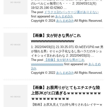
のレベルじゃ無理だろ・・・ 2: 2024/03/11(月)
19:52:25.190 ID:fZ86O …
The post
ドラクエ2のパッケージ裏がありえない
first appeared on
あらまめ2ch
.
Copyright © 2024
あらまめ2ch
All Rights Reserved.
【画像】女が好きな男がこれ
wwwwwwwwwwwwwww
1: 2022/04/03(日) 21:33:25.071 ID:/eEEV1Pi0.net 男
が憧れる男↓ そりゃ少子化なるし告ハラだのキショ
イキショイ言われるわな 2: 2022/04/03(日) …
The post
【画像】女が好きな男がこれ
wwwwwwwwwwwwwww
first appeared on
あらまめ
2ch
.
Copyright © 2022
あらまめ2ch
All Rights Reserved.
【画像】お股周りがとてもエチエチな陸
上部JKがエ口過ぎるｗｗｗｗｗｗｗｗｗ
ｗｗｗｗｗｗｗｗｗｗ
【動画】お尻丸見えでお持ち帰りされるレイヤーｗ