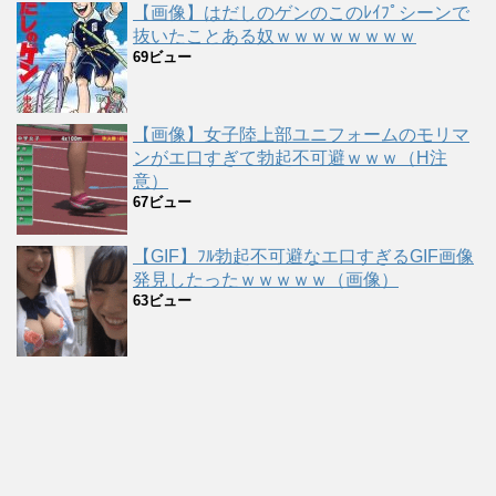
【画像】はだしのゲンのこのﾚｲﾌﾟシーンで
抜いたことある奴ｗｗｗｗｗｗｗｗ
69ビュー
【画像】女子陸上部ユニフォームのモリマ
ンがエ口すぎて勃起不可避ｗｗｗ（H注
意）
67ビュー
【GIF】ﾌﾙ勃起不可避なエ口すぎるGIF画像
発見したったｗｗｗｗｗ（画像）
63ビュー