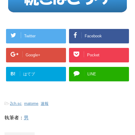
Twitter
Facebook
Google+
Pocket
B!
はてブ
LINE
-
2ch.sc
,
matome
,
速報
執筆者：
男