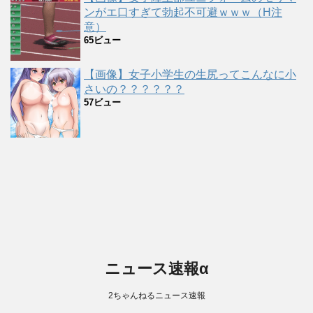
ンがエ口すぎて勃起不可避ｗｗｗ（H注
意）
65ビュー
【画像】女子小学生の生尻ってこんなに小
さいの？？？？？？
57ビュー
ニュース速報α
2ちゃんねるニュース速報