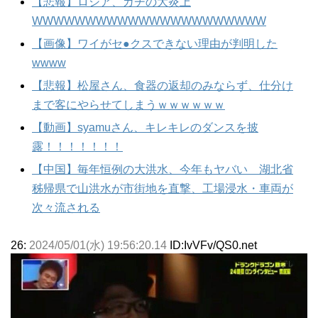
【悲報】ロシア、ガチの大炎上
WWWWWWWWWWWWWWWWWWWWWW
【画像】ワイがセ●クスできない理由が判明した
wwww
【悲報】松屋さん、食器の返却のみならず、仕分け
まで客にやらせてしまうｗｗｗｗｗｗ
【動画】syamuさん、キレキレのダンスを披
露！！！！！！！
【中国】毎年恒例の大洪水、今年もヤバい 湖北省
秭帰県で山洪水が市街地を直撃、工場浸水・車両が
次々流される
26:
2024/05/01(水) 19:56:20.14
ID:IvVFv/QS0.net