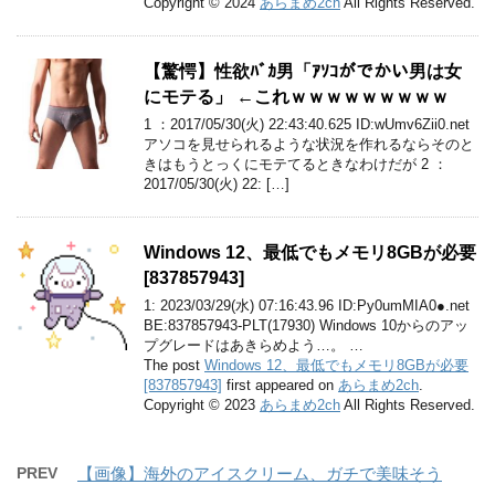
Copyright © 2024
あらまめ2ch
All Rights Reserved.
【驚愕】性欲ﾊﾞｶ男「ｱｿｺがでかい男は女
にモテる」 ←これｗｗｗｗｗｗｗｗｗ
1 ：2017/05/30(火) 22:43:40.625 ID:wUmv6Zii0.net
アソコを見せられるような状況を作れるならそのと
きはもうとっくにモテてるときなわけだが 2 ：
2017/05/30(火) 22: […]
Windows 12、最低でもメモリ8GBが必要
[837857943]
1: 2023/03/29(水) 07:16:43.96 ID:Py0umMIA0●.net
BE:837857943-PLT(17930) Windows 10からのアッ
プグレードはあきらめよう…。 …
The post
Windows 12、最低でもメモリ8GBが必要
[837857943]
first appeared on
あらまめ2ch
.
Copyright © 2023
あらまめ2ch
All Rights Reserved.
PREV
【画像】海外のアイスクリーム、ガチで美味そう