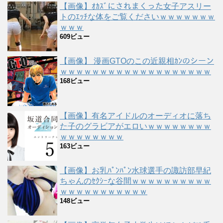
【画像】ｵｶｽﾞにされまくった女子アスリー
トのｴｯﾁな体をご覧くださいｗｗｗｗｗｗｗ
ｗｗｗ
609ビュー
【画像】 漫画GTOのこの近親相ｶﾝのシーン
ｗｗｗｗｗｗｗｗｗｗｗｗｗｗｗｗｗｗｗ
168ビュー
【画像】有名アイドルのオーディオに落ち
た子のグラビアがエロいｗｗｗｗｗｗｗｗ
ｗｗｗｗｗｗｗｗ
163ビュー
【画像】お乳ﾊﾟﾝﾊﾟﾝ水球選手の諏訪部早紀
ちゃんのｾｸｼｰな谷間ｗｗｗｗｗｗｗｗｗｗ
ｗｗｗｗｗｗｗｗｗｗｗ
148ビュー