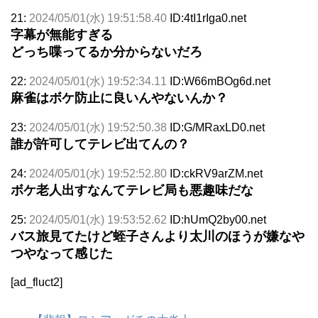
21:
2024/05/01(水) 19:51:58.40
ID:4tI1rIga0.net
字幕が無能すぎる
どっち喋ってるか分からないだろ
22:
2024/05/01(水) 19:52:34.11
ID:W66mBOg6d.net
麻雀はボケ防止に良いんやないんか？
23:
2024/05/01(水) 19:52:50.38
ID:G/MRaxLD0.net
誰が許可してテレビ出てんの？
24:
2024/05/01(水) 19:52:52.80
ID:ckRV9arZM.net
ボケ老人出すなんてテレビ局も悪趣味だな
25:
2024/05/01(水) 19:53:52.62
ID:hUmQ2by00.net
バス旅見てたけど蛭子さんより太川のほうが嫌なや
つやなって感じた
[ad_fluct2]