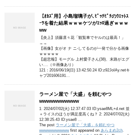
【ｵｶｽﾞ用】小島瑠璃子が､ﾋﾟｯﾁﾋﾟﾁのｳｴｯﾄｽ
ｰﾂを着た結果ｗｗｗケツがｴｯﾛ過ぎｗｗｗ
ww
【炎上】須藤凛々花「観覧車でヤルのは最高！」
→→
【画像】女がオ ナ ニ-してるのが一発で分かる画像
ｗｗｗｗｗ
【超悲報】モーグル 上村愛子さん(38)、末路がエグ
い….（※画像あり）
121：2016/06/19(日) 13:42:50.24 ID:z92JoIAy.netキ
ャプ201606191…
ラーメン屋で「大盛」を頼むやつ
wwwwwwwwwww
1: 2024/07/02(火) 12:37:47.03 ID:ysae8ML+d.net 並
＋ライスのほうが満足度高くね？ 2: 2024/07/02(火)
12:38:25.43 ID:ysae8 …
The post
ラーメン屋で「大盛」を頼むやつ
wwwwwwwwwww
first appeared on
あらまめ2ch
.