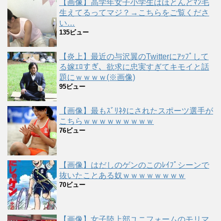
【画像】高学年女子小学生はほとんどﾏﾝ毛
生えてるってマジ？→こちらをご覧くださ
い…
135ビュー
【炎上】最近の与沢翼のTwitterにｱｯﾌﾟして
る嫁ｴﾛすぎ、欲求に忠実すぎてキモイと話
題にｗｗｗｗ(※画像)
95ビュー
【画像】最もｽﾞﾘﾈﾀにされたスポーツ選手が
こちらｗｗｗｗｗｗｗｗｗ
76ビュー
【画像】はだしのゲンのこのﾚｲﾌﾟシーンで
抜いたことある奴ｗｗｗｗｗｗｗｗ
70ビュー
【画像】女子陸上部ユニフォームのモリマ