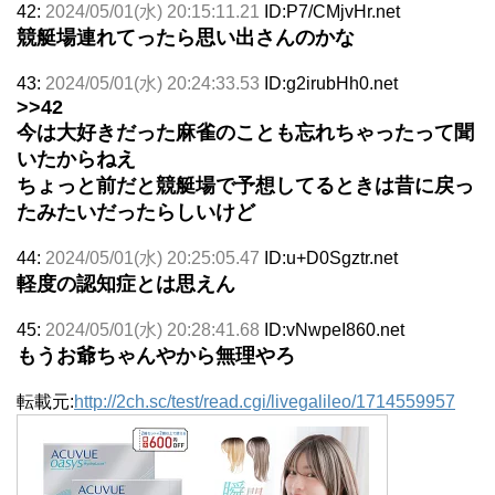
42:
2024/05/01(水) 20:15:11.21
ID:P7/CMjvHr.net
競艇場連れてったら思い出さんのかな
43:
2024/05/01(水) 20:24:33.53
ID:g2irubHh0.net
>>42
今は大好きだった麻雀のことも忘れちゃったって聞
いたからねえ
ちょっと前だと競艇場で予想してるときは昔に戻っ
たみたいだったらしいけど
44:
2024/05/01(水) 20:25:05.47
ID:u+D0Sgztr.net
軽度の認知症とは思えん
45:
2024/05/01(水) 20:28:41.68
ID:vNwpeI860.net
もうお爺ちゃんやから無理やろ
転載元:
http://2ch.sc/test/read.cgi/livegalileo/1714559957