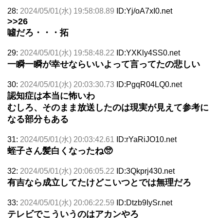
28:
2024/05/01(水) 19:58:08.89
ID:Yj/oA7xI0.net
>>26
噓だろ・・・拓
29:
2024/05/01(水) 19:58:48.22
ID:YXKly4SS0.net
一瞬一瞬が幸せならいいよって言ってたの悲しい
30:
2024/05/01(水) 20:03:30.73
ID:PgqR04LQ0.net
認知症は本当に怖いわ
むしろ、そのまま放送したのは現実が見えて参考に
なる部分もある
31:
2024/05/01(水) 20:03:42.61
ID:rYaRiJO10.net
蛭子さん髪白くなったね🥺
32:
2024/05/01(水) 20:06:05.22
ID:3Qkprj430.net
有吉なら成立してたけどこいつとでは無理だろ
33:
2024/05/01(水) 20:06:22.59
ID:Dtzb9IySr.net
テレビでこういうのはアカンやろ