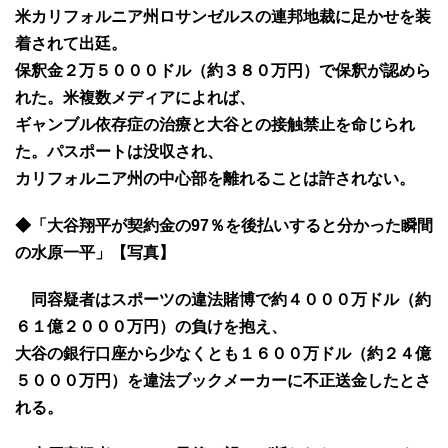
米カリフォルニア州ロサンゼルスの連邦地裁に足かせを装
着されて出廷。
保釈金２万５０００ドル（約３８０万円）で保釈が認めら
れた。米複数メディアによれば、
ギャンブル依存症の治療と大谷との接触禁止を命じられ
た。パスポートは没収され、
カリフォルニア州の中心部を離れることは許されない。
◆「大谷翔平が契約金の97％を後払いすると分かった瞬間
の水原一平」【写真】
同容疑者はスポーツの違法賭博で約４０００万ドル（約
６１億２０００万円）の負けを抱え、
大谷の銀行口座から少なくとも１６００万ドル（約２４億
５０００万円）を違法ブックメーカーに不正送金したとさ
れる。