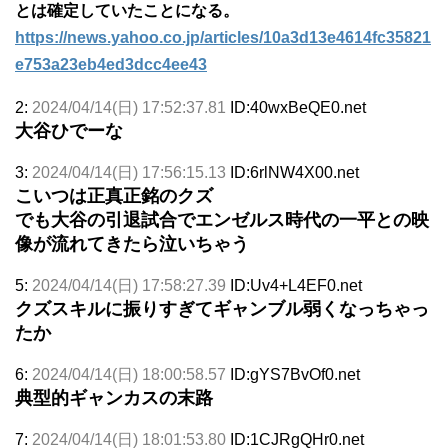
とは確定していたことになる。
https://news.yahoo.co.jp/articles/10a3d13e4614fc35821
e753a23eb4ed3dcc4ee43
2:
2024/04/14(日) 17:52:37.81
ID:40wxBeQE0.net
大谷ひでーな
3:
2024/04/14(日) 17:56:15.13
ID:6rlNW4X00.net
こいつは正真正銘のクズ
でも大谷の引退試合でエンゼルス時代の一平との映
像が流れてきたら泣いちゃう
5:
2024/04/14(日) 17:58:27.39
ID:Uv4+L4EF0.net
クズスキルに振りすぎてギャンブル弱くなっちゃっ
たか
6:
2024/04/14(日) 18:00:58.57
ID:gYS7BvOf0.net
典型的ギャンカスの末路
7:
2024/04/14(日) 18:01:53.80
ID:1CJRgQHr0.net