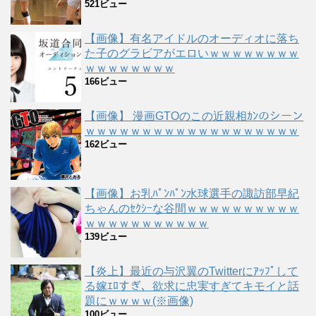
521ビュー
【画像】有名アイドルのオーディオに落ち
た子のグラビアがエロいｗｗｗｗｗｗｗｗ
ｗｗｗｗｗｗｗｗ
166ビュー
【画像】 漫画GTOのこの近親相ｶﾝのシーン
ｗｗｗｗｗｗｗｗｗｗｗｗｗｗｗｗｗｗｗ
162ビュー
【画像】お乳ﾊﾟﾝﾊﾟﾝ水球選手の諏訪部早紀
ちゃんのｾｸｼｰな谷間ｗｗｗｗｗｗｗｗｗｗ
ｗｗｗｗｗｗｗｗｗｗｗ
139ビュー
【炎上】最近の与沢翼のTwitterにｱｯﾌﾟして
る嫁ｴﾛすぎ、欲求に忠実すぎてキモイと話
題にｗｗｗｗ(※画像)
100ビュー