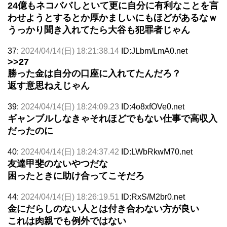
24億もネコババしといて更に自分に有利なことを言
わせようとするとか厚かましいにもほどがあるなｗ
うっかり聞き入れてたら大谷も犯罪者じゃん
37:
2024/04/14(日) 18:21:38.14
ID:JLbm/LmA0.net
>>27
勝った金は自分の口座に入れてたんだろ？
返す意思ねえじゃん
39:
2024/04/14(日) 18:24:09.23
ID:4o8xfOVe0.net
ギャンブルしなきゃそれほどでもない仕事で高収入
だったのに
40:
2024/04/14(日) 18:24:37.42
ID:LWbRkwM70.net
友達甲斐のないやつだな
困ったときに助け合ってこそだろ
44:
2024/04/14(日) 18:26:19.51
ID:RxS/M2br0.net
金にだらしのない人とは付き合わない方が良い
これは肉親でも例外ではない