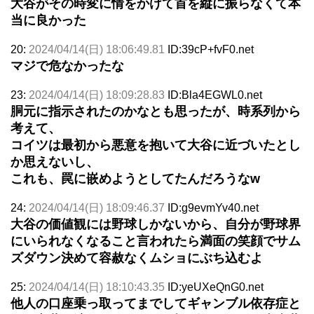
大谷がその時変に情をかけて首を縦に振らなくて本
当に良かった
20:
2024/04/14(日) 18:06:49.81
ID:39cP+fvF0.net
マジで危なかったな
23:
2024/04/14(日) 18:09:28.83
ID:Bla4EGWL0.net
胴元に指示されたのかなとも思ったが、時系列から
考えて、
コイツは最初から悪意を抱いて大谷に近づいたとし
か思えないし、
これも、罠に嵌めようとしてたんだろうなw
24:
2024/04/14(日) 18:09:46.37
ID:g9evmYv40.net
大谷の価値観には野球しかないから、自分が野球界
にいられなくなること言われたら満面の笑顔でサム
ズダウン決めて容赦なくムショにぶち込むよ
25:
2024/04/14(日) 18:10:43.35
ID:yeUXeQnG0.net
他人の口座乗っ取ってまでしてギャンブル依存症と