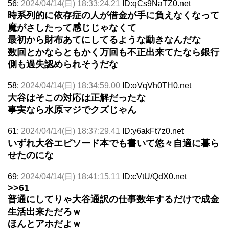
56:
2024/04/14(日) 18:33:24.21
ID:qCs9NaTZ0.net
時系列的に依存症の人が借金が手に負えなくなって
魔がさしたって感じじゃなくて
最初から財布あてにしてるような動きなんだな
数回とかならともかく万回も不正出来てたなら銀行
側も過失認められそうだな
58:
2024/04/14(日) 18:34:59.00
ID:oVqVh0TH0.net
大谷はそこの対応は正解だったな
事実なら水原マジでクズじゃん
61:
2024/04/14(日) 18:37:29.41
ID:y6akFt7z0.net
いずれ大谷エピソード本でも書いて悠々自適に暮ら
せたのにな
69:
2024/04/14(日) 18:41:15.11
ID:cVtU/QdX0.net
>>61
普通にしてりゃ大谷通訳の仕事数年するだけで成金
生活出来ただろｗ
ほんとアホだよｗ