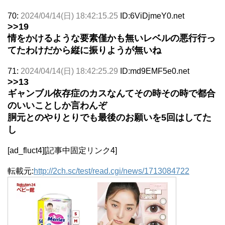
70:
2024/04/14(日) 18:42:15.25
ID:6ViDjmeY0.net
>>19
情をかけるような要素僅かも無いレベルの悪行行っ
てたわけだから縦に振りようが無いね
71:
2024/04/14(日) 18:42:25.29
ID:md9EMF5e0.net
>>13
ギャンブル依存症のカスなんてその時その時で都合
のいいことしか言わんぞ
胴元とのやりとりでも最後のお願いを5回はしてた
し
[ad_fluct4][記事中固定リンク4]
転載元:
http://2ch.sc/test/read.cgi/news/1713084722