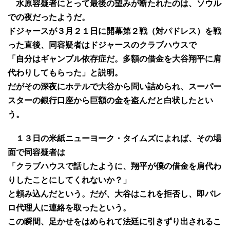
水原容疑者にとって最後の望みが断たれたのは、ソウル
での夜だったようだ。
ドジャースが３月２１日に開幕第２戦（対パドレス）を戦
った直後、同容疑者はドジャースのクラブハウスで
「自分はギャンブル依存症だ。多額の借金を大谷翔平に肩
代わりしてもらった」と説明。
だがその深夜にホテルで大谷から問い詰められ、スーパー
スターの銀行口座から巨額の金を盗んだと白状したとい
う。
１３日の米紙ニューヨーク・タイムズによれば、その場
面で同容疑者は
「クラブハウスで話したように、翔平が僕の借金を肩代わ
りしたことにしてくれないか？」
と頼み込んだという。だが、大谷はこれを拒否し、即バレ
ロ代理人に連絡を取ったという。
この瞬間、足かせをはめられて法廷に引きずり出されるこ