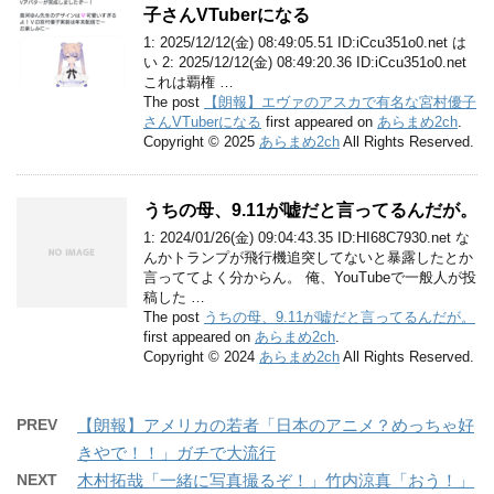
子さんVTuberになる
1: 2025/12/12(金) 08:49:05.51 ID:iCcu351o0.net は
い 2: 2025/12/12(金) 08:49:20.36 ID:iCcu351o0.net
これは覇権 …
The post
【朗報】エヴァのアスカで有名な宮村優子
さんVTuberになる
first appeared on
あらまめ2ch
.
Copyright © 2025
あらまめ2ch
All Rights Reserved.
うちの母、9.11が嘘だと言ってるんだが。
1: 2024/01/26(金) 09:04:43.35 ID:HI68C7930.net な
んかトランプが飛行機追突してないと暴露したとか
言っててよく分からん。 俺、YouTubeで一般人が投
稿した …
The post
うちの母、9.11が嘘だと言ってるんだが。
first appeared on
あらまめ2ch
.
Copyright © 2024
あらまめ2ch
All Rights Reserved.
PREV
【朗報】アメリカの若者「日本のアニメ？めっちゃ好
きやで！！」ガチで大流行
NEXT
木村拓哉「一緒に写真撮るぞ！」竹内涼真「おう！」