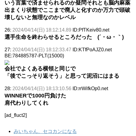
いう言葉で済ませられるのか疑問それとも脳内麻薬
出まくり状態でここまで廃人と化すのか万力で頭破
壊しないと無理なのかレベル
26:
2024/04/14(日) 18:12:14.89
ID:PfTKeiv80.net
選手生命を終わらせるところだった (´・ω・｀)
27:
2024/04/14(日) 18:12:33.47
ID:KTfPoAJZ0.net
BE:784885787-PLT(15000)
会社でよくある横領と同じで
「後でこっそり返そう」と思って泥沼にはまる
28:
2024/04/14(日) 18:13:10.56
ID:rrWifkOp0.net
WINNERで1000円負けた
肩代わりしてくれ
[ad_fluct2]
みいちゃん、セコカンになる