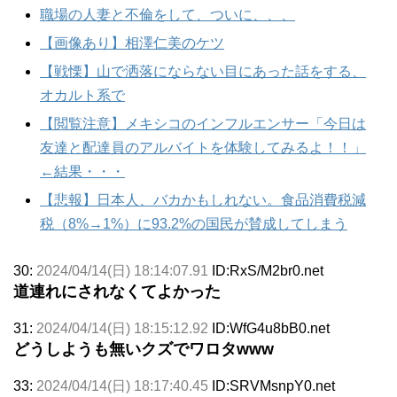
職場の人妻と不倫をして、ついに、、、
【画像あり】相澤仁美のケツ
【戦慄】山で洒落にならない目にあった話をする、
オカルト系で
【閲覧注意】メキシコのインフルエンサー「今日は
友達と配達員のアルバイトを体験してみるよ！！」
←結果・・・
【悲報】日本人、バカかもしれない。食品消費税減
税（8%→1%）に93.2%の国民が賛成してしまう
30:
2024/04/14(日) 18:14:07.91
ID:RxS/M2br0.net
道連れにされなくてよかった
31:
2024/04/14(日) 18:15:12.92
ID:WfG4u8bB0.net
どうしようも無いクズでワロタwww
33:
2024/04/14(日) 18:17:40.45
ID:SRVMsnpY0.net