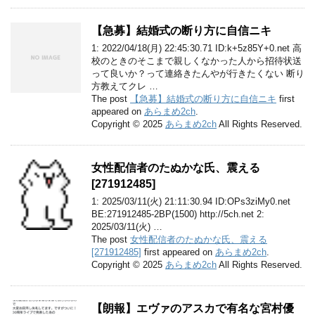
【急募】結婚式の断り方に自信ニキ
1: 2022/04/18(月) 22:45:30.71 ID:k+5z85Y+0.net 高
校のときのそこまで親しくなかった人から招待状送
って良いか？って連絡きたんやが行きたくない 断り
方教えてクレ …
The post
【急募】結婚式の断り方に自信ニキ
first
appeared on
あらまめ2ch
.
Copyright © 2025
あらまめ2ch
All Rights Reserved.
女性配信者のたぬかな氏、震える
[271912485]
1: 2025/03/11(火) 21:11:30.94 ID:OPs3ziMy0.net
BE:271912485-2BP(1500) http://5ch.net 2:
2025/03/11(火) …
The post
女性配信者のたぬかな氏、震える
[271912485]
first appeared on
あらまめ2ch
.
Copyright © 2025
あらまめ2ch
All Rights Reserved.
【朗報】エヴァのアスカで有名な宮村優