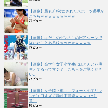
【画像】最もｽﾞﾘﾈﾀにされたスポーツ選手が
こちらｗｗｗｗｗｗｗｗｗ
79ビュー
【画像】はだしのゲンのこのﾚｲﾌﾟシーンで
抜いたことある奴ｗｗｗｗｗｗｗｗ
77ビュー
【画像】高学年女子小学生はほとんどﾏﾝ毛
生えてるってマジ？→こちらをご覧くださ
い…
75ビュー
【画像】女子陸上部ユニフォームのモリマ
ンがエ口すぎて勃起不可避ｗｗｗ（H注
意）
66ビュー