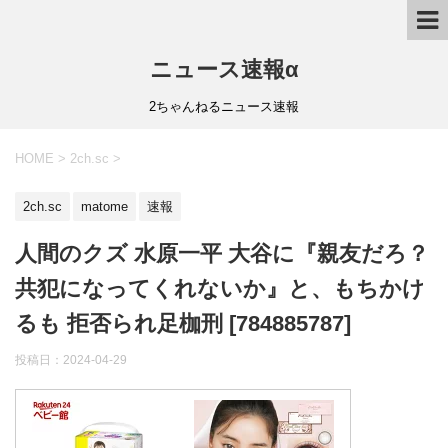
ニュース速報α
2ちゃんねるニュース速報
HOME
>
2ch.sc
>
2ch.sc
matome
速報
人間のクズ 水原一平 大谷に『親友だろ？
共犯になってくれないか』と、もちかけ
るも 拒否られ足枷刑 [784885787]
投稿日：
2024-04-29