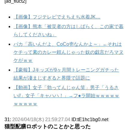
[ad_fluct2]
【画像】フジテレビでえちえち水着JK…
【画像】熊本「被災者の方はしばらく、この家で暮
らしてくださいね」
バカ「高いんだよ、CoCo壱なんかよ～」←それは
ケチって素のカレー頼んじゃった奴の戯言だろマヌ
ケがｗｗ
【豪報】Jキッズが9ヶ月間トレーニングガチった
結果が凄まじすぎると界隈で話題に
【動画】女子「勃ってんじゃん笑」男子「うるさ
い//」女子「キャハハ！」→フ●ラ開始ｗｗｗｗｗ
ｗｗｗｗｗ
31:
2024/04/18(木) 21:59:27.04
ID:tE1hc1bg0.net
猫型配膳ロボットのことかと思った