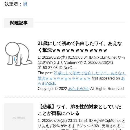
執筆者：
男
関連記事
21歳にして初めて告白したワイ、あえな
く撃沈ｗｗｗｗｗｗｗｗｗｗｗｗ
1: 2022/05/26(木) 01:53:03.34 ID:NrxCLrhi0.net やっ
ぱ現実の女よりVtuberやで 2: 2022/05/26(木)
01:53:37.06 ID:NrxC …
The post
21歳にして初めて告白したワイ、あえなく
撃沈ｗｗｗｗｗｗｗｗｗｗｗｗ
first appeared on
あ
らまめ2ch
.
Copyright © 2022
あらまめ2ch
All Rights Reserved.
【悲報】ワイ、弟を性的対象としていた
ことが両親にバレる
1: 2023/07/05(水) 23:11:18.51 ID:VglvMCqM0.net と
りあえず沙汰が出るまでジッジの家に更迭されるこ