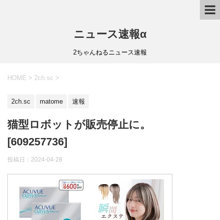
ニュース速報α
2ちゃんねるニュース速報
HOME
>
2ch.sc
>
2ch.sc
matome
速報
猫型ロボットが販売停止に。
[609257736]
投稿日：
2024-04-28