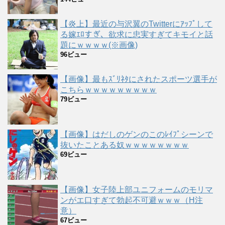
【炎上】最近の与沢翼のTwitterにｱｯﾌﾟして
る嫁ｴﾛすぎ、欲求に忠実すぎてキモイと話
題にｗｗｗｗ(※画像)
96ビュー
【画像】最もｽﾞﾘﾈﾀにされたスポーツ選手が
こちらｗｗｗｗｗｗｗｗｗ
79ビュー
【画像】はだしのゲンのこのﾚｲﾌﾟシーンで
抜いたことある奴ｗｗｗｗｗｗｗｗ
69ビュー
【画像】女子陸上部ユニフォームのモリマ
ンがエ口すぎて勃起不可避ｗｗｗ（H注
意）
67ビュー