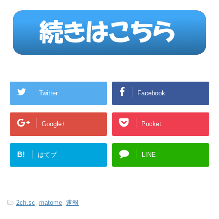
Twitter
Facebook
Google+
Pocket
B!
はてブ
LINE
-
2ch.sc
,
matome
,
速報