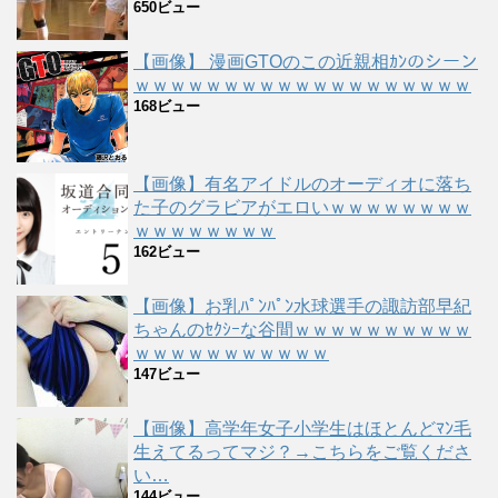
650ビュー
【画像】 漫画GTOのこの近親相ｶﾝのシーン
ｗｗｗｗｗｗｗｗｗｗｗｗｗｗｗｗｗｗｗ
168ビュー
【画像】有名アイドルのオーディオに落ち
た子のグラビアがエロいｗｗｗｗｗｗｗｗ
ｗｗｗｗｗｗｗｗ
162ビュー
【画像】お乳ﾊﾟﾝﾊﾟﾝ水球選手の諏訪部早紀
ちゃんのｾｸｼｰな谷間ｗｗｗｗｗｗｗｗｗｗ
ｗｗｗｗｗｗｗｗｗｗｗ
147ビュー
【画像】高学年女子小学生はほとんどﾏﾝ毛
生えてるってマジ？→こちらをご覧くださ
い…
144ビュー