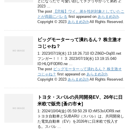
とになったで 可愛い顔してチクリやがって弟め 2:
2023 …
The post
【悲報】ワイ、弟を性的対象としていたこ
とが両親にバレる
first appeared on
あらまめ2ch
.
Copyright © 2023
あらまめ2ch
All Rights Reserved.
ビッグモーターって潰れるん？ 株主激オ
コじゃね？
1: 2023/07/19(水) 13:18:26.710 ID:Z86D+Dq00.net
フンガー！！！ 3: 2023/07/19(水) 13:19:15.040
ID:HLQ/F0DR0.ne …
The post
ビッグモーターって潰れるん？ 株主激オ
コじゃね？
first appeared on
あらまめ2ch
.
Copyright © 2023
あらまめ2ch
All Rights Reserved.
トヨタ・スバルの共同開発EV、26年に日
米欧で販売 [蚤の市★]
1: 2024/10/04(金) 05:59:50.29 ID:rMS3sUOR9.net
トヨタ自動車とSUBARU（スバル）は、共同開発し
た電気自動車（EV）を2026年に日米欧で投入す
る。スバル …