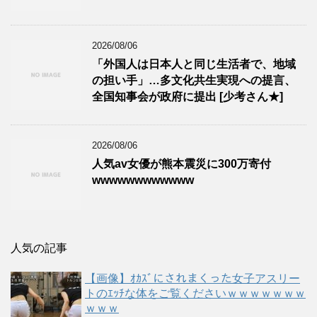
2026/08/06
「外国人は日本人と同じ生活者で、地域
の担い手」…多文化共生実現への提言、
全国知事会が政府に提出 [少考さん★]
2026/08/06
人気av女優が熊本震災に300万寄付
wwwwwwwwwwww
人気の記事
【画像】ｵｶｽﾞにされまくった女子アスリー
トのｴｯﾁな体をご覧くださいｗｗｗｗｗｗｗ
ｗｗｗ