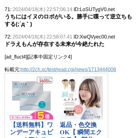
71:
2024/04/18(木) 22:57:06.14
ID:LoSUTygV0.net
うちにはイヌのロボがいる。勝手に喋って逆立ちも
する(;´д｀)
72:
2024/04/18(木) 22:58:07.41
ID:XwQVyec00.net
ドラえもんが存在する未来が今絶たれた
[ad_fluct4][記事中固定リンク4]
転載元:
http://2ch.sc/test/read.cgi/news/1713444006