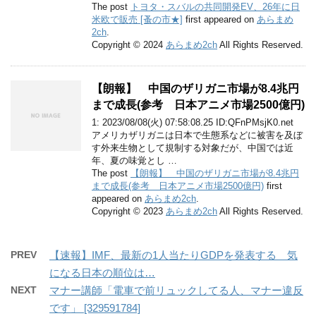
The post
トヨタ・スバルの共同開発EV、26年に日
米欧で販売 [蚤の市★]
first appeared on
あらまめ
2ch
.
Copyright © 2024
あらまめ2ch
All Rights Reserved.
【朗報】 中国のザリガニ市場が8.4兆円
まで成長(参考 日本アニメ市場2500億円)
1: 2023/08/08(火) 07:58:08.25 ID:QFnPMsjK0.net
アメリカザリガニは日本で生態系などに被害を及ぼ
す外来生物として規制する対象だが、中国では近
年、夏の味覚とし …
The post
【朗報】 中国のザリガニ市場が8.4兆円
まで成長(参考 日本アニメ市場2500億円)
first
appeared on
あらまめ2ch
.
Copyright © 2023
あらまめ2ch
All Rights Reserved.
PREV
【速報】IMF、最新の1人当たりGDPを発表する 気
になる日本の順位は…
NEXT
マナー講師「電車で前リュックしてる人、マナー違反
です」 [329591784]