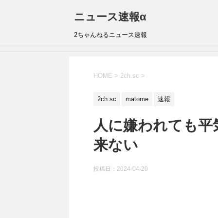
ニュース速報α
2ちゃんねるニュース速報
HOME
>
2ch.sc
>
2ch.sc
matome
速報
人に嫌われても平
来ない
投稿日：
2024-04-20