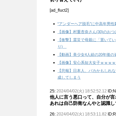
[ad_fluct2]
“アンダーヘア脱毛”に中高年男性
【画像】村重杏奈さん(30)のおつ
【衝撃】震災で母親に「置いてい
り)
【動画】美少女4人組の20年後の
【画像】安心系短大女子ｗｗｗｗ
【悲報】日本人、バカかもしれない
成してしまう
25:
2024/04/02(火) 18:52:52.12
ID:
他人に言う悪口って、自分が言
あれは自己防衛なんやと認識し
26:
2024/04/02(火) 18:53:11.82
ID: