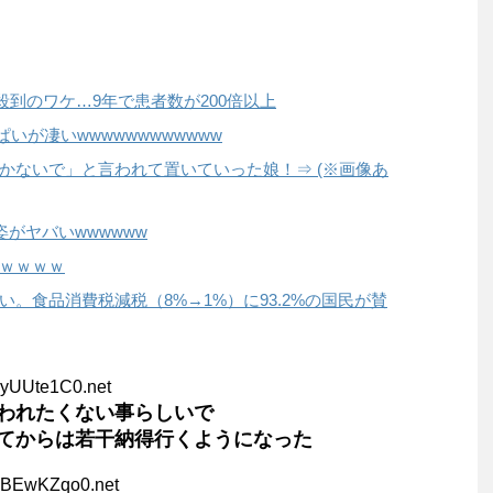
殺到のワケ…9年で患者数が200倍以上
ぱいが凄いwwwwwwwwwwww
かないで」と言われて置いていった娘！⇒ (※画像あ
姿がヤバいwwwwww
ｗｗｗｗ
。食品消費税減税（8%→1%）に93.2%の国民が賛
NyUUte1C0.net
われたくない事らしいで
てからは若干納得行くようになった
RBEwKZqo0.net