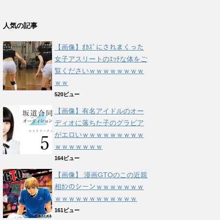
人気の記事
【画像】ｵｶｽﾞにされまくった
女子アスリートのｴｯﾁな体をご
覧くださいｗｗｗｗｗｗｗｗ
ｗｗ
520ビュー
【画像】有名アイドルのオー
ディオに落ちた子のグラビア
がエロいｗｗｗｗｗｗｗｗｗ
ｗｗｗｗｗｗｗ
164ビュー
【画像】 漫画GTOのこの近親
相ｶﾝのシーンｗｗｗｗｗｗｗ
ｗｗｗｗｗｗｗｗｗｗｗｗ
161ビュー