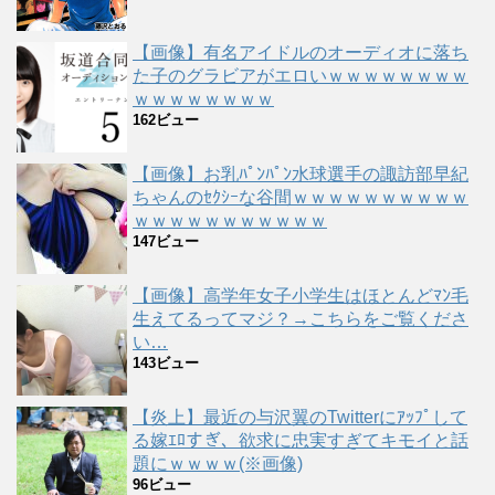
【画像】有名アイドルのオーディオに落ち
た子のグラビアがエロいｗｗｗｗｗｗｗｗ
ｗｗｗｗｗｗｗｗ
162ビュー
【画像】お乳ﾊﾟﾝﾊﾟﾝ水球選手の諏訪部早紀
ちゃんのｾｸｼｰな谷間ｗｗｗｗｗｗｗｗｗｗ
ｗｗｗｗｗｗｗｗｗｗｗ
147ビュー
【画像】高学年女子小学生はほとんどﾏﾝ毛
生えてるってマジ？→こちらをご覧くださ
い…
143ビュー
【炎上】最近の与沢翼のTwitterにｱｯﾌﾟして
る嫁ｴﾛすぎ、欲求に忠実すぎてキモイと話
題にｗｗｗｗ(※画像)
96ビュー