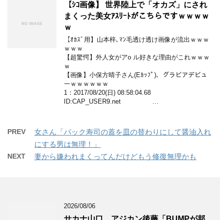
【ｼｺ画像】 世界陸上で「オカズ」にされ
まくった美女ｱｽﾘｰﾄがこちらですｗｗｗｗ
ｗ
【ｵｶｽﾞ用】山本梓､ﾏﾝ毛透け透け画像が流出ｗｗｗ
ｗｗｗ
【超驚愕】外人女がアo ル好きな理由がこれｗｗｗ
ｗ
【画像】小保方晴子さん(Eｶｯﾌﾟ)、グラビアデビュ
ーｗｗｗｗｗｗ
1：2017/08/20(日) 08:58:04.68
ID:CAP_USER9.net …
PREV
女さん「パック寿司の蓋を皿の替わりにして醤油入れ
にする男は無理！」
NEXT
妻から嫌われまくってんだけどもう修復無理かも
2026/08/06
サカナ山口、アジカン後藤「BUMPが邦