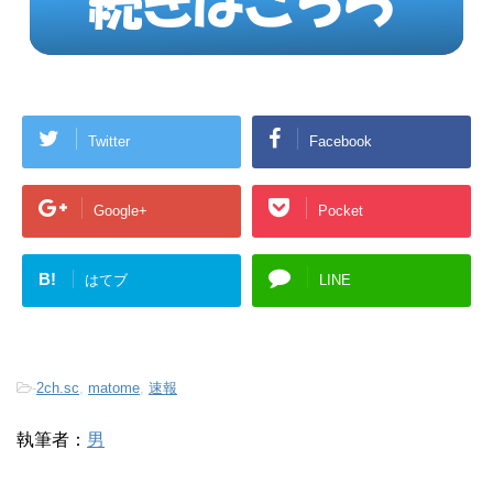
Twitter
Facebook
Google+
Pocket
B!
はてブ
LINE
-
2ch.sc
,
matome
,
速報
執筆者：
男