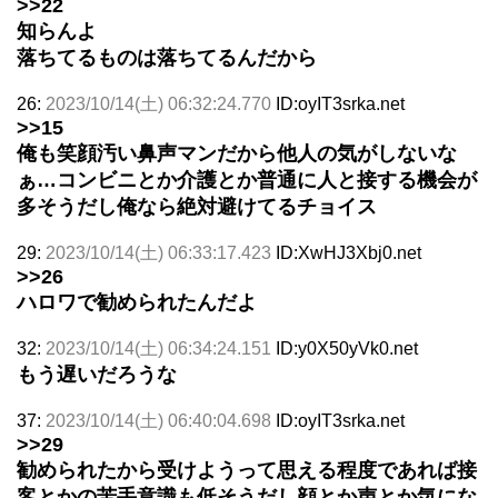
>>22
知らんよ
落ちてるものは落ちてるんだから
26:
2023/10/14(土) 06:32:24.770
ID:oyIT3srka.net
>>15
俺も笑顔汚い鼻声マンだから他人の気がしないな
ぁ…コンビニとか介護とか普通に人と接する機会が
多そうだし俺なら絶対避けてるチョイス
29:
2023/10/14(土) 06:33:17.423
ID:XwHJ3Xbj0.net
>>26
ハロワで勧められたんだよ
32:
2023/10/14(土) 06:34:24.151
ID:y0X50yVk0.net
もう遅いだろうな
37:
2023/10/14(土) 06:40:04.698
ID:oyIT3srka.net
>>29
勧められたから受けようって思える程度であれば接
客とかの苦手意識も低そうだし顔とか声とか気にな