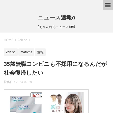
ニュース速報α
2ちゃんねるニュース速報
HOME
>
2ch.sc
>
2ch.sc
matome
速報
35歳無職コンビニも不採用になるんだが
社会復帰したい
投稿日：
2024-02-29