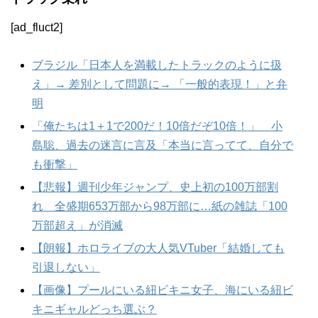
[ad_fluct2]
ブラジル「日本人を満載したトラックのように扱
え」→ 差別として問題に→ 「一般的表現！」と弁
明
「俺たちは1＋1で200だ！10倍だぞ10倍！」 小
島聡、過去の迷言に言及「本当に言ってて、自分で
も衝撃」
【悲報】週刊少年ジャンプ、史上初の100万部割
れ 全盛期653万部から98万部に…紙の雑誌「100
万部超え」が消滅
【朗報】ホロライブの大人気VTuber「結婚しても
引退しない」
【画像】プールにいる紐ビキニ女子、海にいる紐ビ
キニギャルどっち選ぶ？