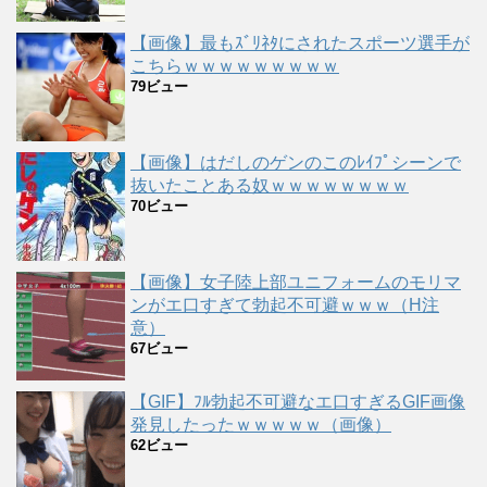
【画像】最もｽﾞﾘﾈﾀにされたスポーツ選手が
こちらｗｗｗｗｗｗｗｗｗ
79ビュー
【画像】はだしのゲンのこのﾚｲﾌﾟシーンで
抜いたことある奴ｗｗｗｗｗｗｗｗ
70ビュー
【画像】女子陸上部ユニフォームのモリマ
ンがエ口すぎて勃起不可避ｗｗｗ（H注
意）
67ビュー
【GIF】ﾌﾙ勃起不可避なエ口すぎるGIF画像
発見したったｗｗｗｗｗ（画像）
62ビュー