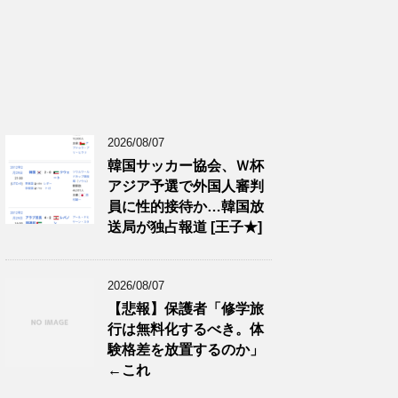
2026/08/07
韓国サッカー協会、Ｗ杯
アジア予選で外国人審判
員に性的接待か…韓国放
送局が独占報道 [王子★]
2026/08/07
【悲報】保護者「修学旅
行は無料化するべき。体
験格差を放置するのか」
←これ