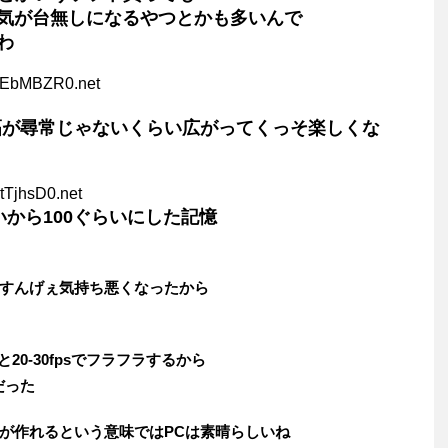
気が台無しになるやつとかも多いんで
わ
5EbMBZR0.net
幅が尋常じゃないくらい広がってくっそ楽しくな
tTjhsD0.net
いから100ぐらいにした記憶
すんげぇ気持ち悪くなったから
20-30fpsでフラフラするから
だった
が作れるという意味ではPCは素晴らしいね