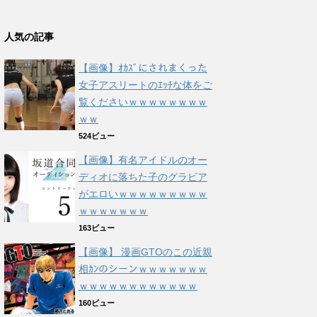
人気の記事
【画像】ｵｶｽﾞにされまくった
女子アスリートのｴｯﾁな体をご
覧くださいｗｗｗｗｗｗｗｗ
ｗｗ
524ビュー
【画像】有名アイドルのオー
ディオに落ちた子のグラビア
がエロいｗｗｗｗｗｗｗｗｗ
ｗｗｗｗｗｗｗ
163ビュー
【画像】 漫画GTOのこの近親
相ｶﾝのシーンｗｗｗｗｗｗｗ
ｗｗｗｗｗｗｗｗｗｗｗｗ
160ビュー