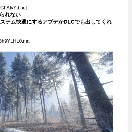
3GFAfvYd.net
てられない
とシステム快適にするアプデかDLCでも出してくれ
+3h9YLHL0.net