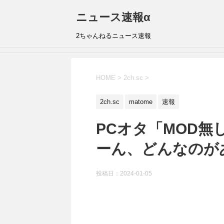
ニュース速報α
2ちゃんねるニュース速報
HOME
>
2ch.sc
>
2ch.sc
matome
速報
PCオタ「MOD
ーん、どんなのが
投稿日：
2024-01-05