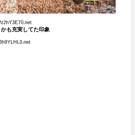
Wz2hY3E70.net
とかも充実してた印象
+3h9YLHL0.net