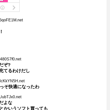
q6qoFE1M.net
！
480S7f0.net
だぞ?
充てるわけだし
HcKkYN5H.net
くっそ快適になったわ
UubTJx0.net
だよな
すとかいうソフト買っても