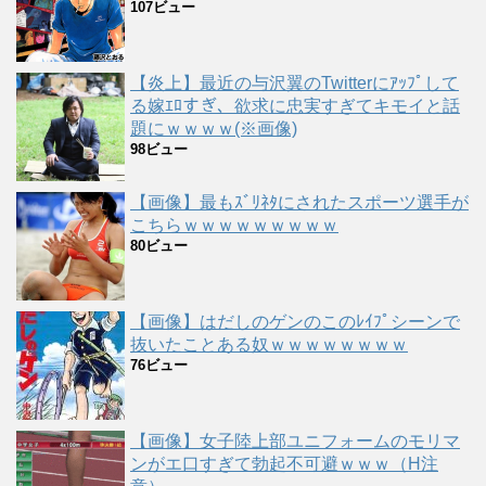
107ビュー
【炎上】最近の与沢翼のTwitterにｱｯﾌﾟして
る嫁ｴﾛすぎ、欲求に忠実すぎてキモイと話
題にｗｗｗｗ(※画像)
98ビュー
【画像】最もｽﾞﾘﾈﾀにされたスポーツ選手が
こちらｗｗｗｗｗｗｗｗｗ
80ビュー
【画像】はだしのゲンのこのﾚｲﾌﾟシーンで
抜いたことある奴ｗｗｗｗｗｗｗｗ
76ビュー
【画像】女子陸上部ユニフォームのモリマ
ンがエ口すぎて勃起不可避ｗｗｗ（H注