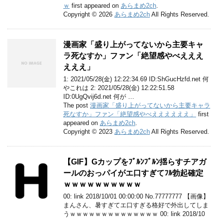
ｗ
first appeared on
あらまめ2ch
.
Copyright © 2026
あらまめ2ch
All Rights Reserved.
漫画家「盛り上がってないから主要キャ
ラ死なすか」ファン「絶望感やべえええ
えええ」
1: 2021/05/28(金) 12:22:34.69 ID:ShGucHzfd.net 何
やこれは 2: 2021/05/28(金) 12:22:51.58
ID:0UgQvij6d.net 何が …
The post
漫画家「盛り上がってないから主要キャラ
死なすか」ファン「絶望感やべええええええ」
first
appeared on
あらまめ2ch
.
Copyright © 2023
あらまめ2ch
All Rights Reserved.
【GIF】Gカップをﾌﾞﾙﾝﾌﾞﾙﾝ揺らすチアガ
ールのおっパイがエ口すぎてﾌﾙ勃起確定
ｗｗｗｗｗｗｗｗｗｗ
00: link 2018/10/01 00:00:00 No.77777777 【画像】
まんさん、暑すぎてエ口すぎる格好で外出してしま
うｗｗｗｗｗｗｗｗｗｗｗｗｗｗ 00: link 2018/10