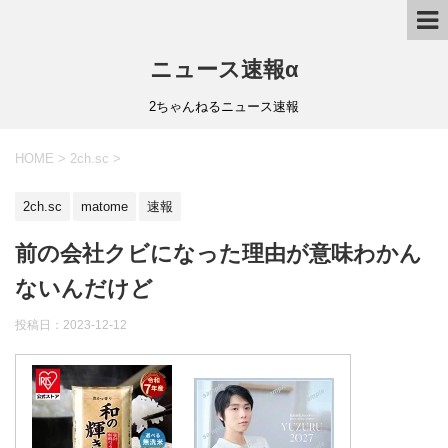
ニュース速報α
2ちゃんねるニュース速報
HOME
>
2ch.sc
>
2ch.sc
matome
速報
前の会社クビになった理由が意味わかん
ないんだけど
投稿日：
2023-12-12