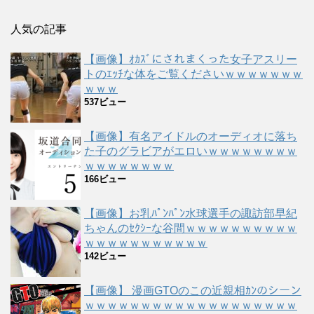
人気の記事
【画像】ｵｶｽﾞにされまくった女子アスリー
トのｴｯﾁな体をご覧くださいｗｗｗｗｗｗｗ
ｗｗｗ
537ビュー
【画像】有名アイドルのオーディオに落ち
た子のグラビアがエロいｗｗｗｗｗｗｗｗ
ｗｗｗｗｗｗｗｗ
166ビュー
【画像】お乳ﾊﾟﾝﾊﾟﾝ水球選手の諏訪部早紀
ちゃんのｾｸｼｰな谷間ｗｗｗｗｗｗｗｗｗｗ
ｗｗｗｗｗｗｗｗｗｗｗ
142ビュー
【画像】 漫画GTOのこの近親相ｶﾝのシーン
ｗｗｗｗｗｗｗｗｗｗｗｗｗｗｗｗｗｗｗ