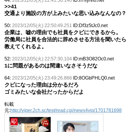
44:
2023/12/05(火) 22:41:56.140
ID:n7Iiy/vi0.net
>>41
交通より施設の方が上みたいな思い込みなんなの？
50:
2023/12/05(火) 22:50:49.251
ID:Df3z5tJc0.net
企業は、嘘の理由でも社員をクビにできるから。
労働局に社員を合法的に辞めさせる方法を聞いたら
教えてくれるよ。
52:
2023/12/05(火) 22:57:30.104
ID:mB3O82Oc0.net
1に問題があるのは間違いなさそうだな
64:
2023/12/05(火) 23:49:26.866
ID:8OGbPHLQ0.net
クビになった理由は分かるだろ
ゴミみたいな会社だったからだよ
転載
元:
http://viper.2ch.sc/test/read.cgi/news4vip/1701781698