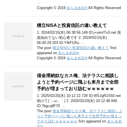
…
Copyright © 2019
あらまめ2ch
All Rights Reserved.
積立NISAと投資信託の違い教えて
1: 2024/02/15(木) 06:38:56.149 ID:j+oimITv0.net 投
資始めてない初心者です 2: 2024/02/15(木)
06:40:29.203 ID:Y9rFUXu …
The post
積立NISAと投資信託の違い教えて
first
appeared on
あらまめ2ch
.
Copyright © 2024
あらまめ2ch
All Rights Reserved.
借金滞納奴なカス俺、法テラスに相談し
ようと予約ページに飛ぶも来月まで全部
予約が埋まっており詰むｗｗｗｗｗｗ
1: 2025/02/20(木) 10:12:22.728 ID:WSJgR1S50.net
助けて(´；ω；｀) 2: 2025/02/20(木) 10:12:48.840
ID:7bgcq9F70 …
The post
借金滞納奴なカス俺、法テラスに相談しよ
うと予約ページに飛ぶも来月まで全部予約が埋まっ
ており詰むｗｗｗｗｗｗ
first appeared on
あらまめ
2ch
.