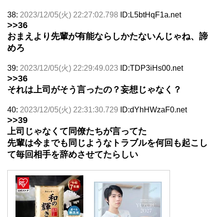
38:
2023/12/05(火) 22:27:02.798
ID:L5btHqF1a.net
>>36
おまえより先輩が有能ならしかたないんじゃね、諦
めろ
39:
2023/12/05(火) 22:29:49.023
ID:TDP3iHs00.net
>>36
それは上司がそう言ったの？妄想じゃなく？
40:
2023/12/05(火) 22:31:30.729
ID:dYhHWzaF0.net
>>39
上司じゃなくて同僚たちが言ってた
先輩は今までも同じようなトラブルを何回も起こし
て毎回相手を辞めさせてたらしい