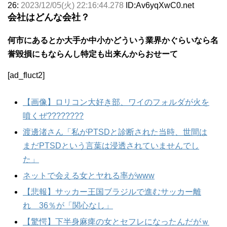
26:
2023/12/05(火) 22:16:44.278
ID:Av6yqXwC0.net
会社はどんな会社？
何市にあるとか大手か中小かどういう業界かぐらいなら名
誉毀損にもならんし特定も出来んからおせーて
[ad_fluct2]
【画像】ロリコン大好き部、ワイのフォルダが火を
噴くぜ????????
渡邊渚さん「私がPTSDと診断された当時、世間は
まだPTSDという言葉は浸透されていませんでし
た」
ネットで会える女とヤれる率がwww
【悲報】サッカー王国ブラジルで進むサッカー離
れ 36％が「関心なし」
【驚愕】下半身麻痺の女とセフレになったんだがｗ