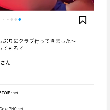
h6ZOlEr.net
9OqkaPN0.net