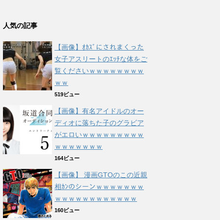
人気の記事
【画像】ｵｶｽﾞにされまくった
女子アスリートのｴｯﾁな体をご
覧くださいｗｗｗｗｗｗｗｗ
ｗｗ
519ビュー
【画像】有名アイドルのオー
ディオに落ちた子のグラビア
がエロいｗｗｗｗｗｗｗｗｗ
ｗｗｗｗｗｗｗ
164ビュー
【画像】 漫画GTOのこの近親
相ｶﾝのシーンｗｗｗｗｗｗｗ
ｗｗｗｗｗｗｗｗｗｗｗｗ
160ビュー