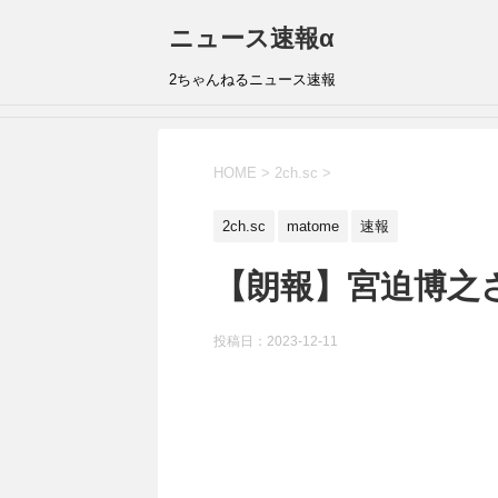
ニュース速報α
2ちゃんねるニュース速報
HOME
>
2ch.sc
>
2ch.sc
matome
速報
【朗報】宮迫博之
投稿日：
2023-12-11