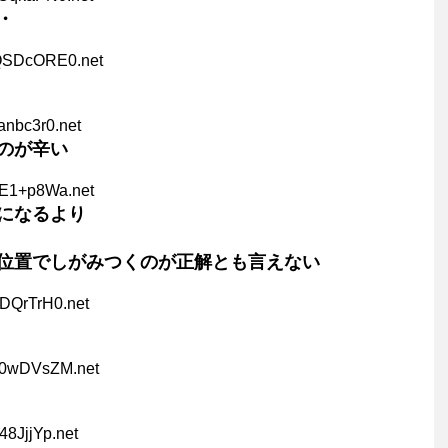
・
QSDcORE0.net
anbc3r0.net
のが辛い
xE1+p8Wa.net
になるより
位置でしがみつくのが正解とも言えない
DQrTrH0.net
J0wDVsZM.net
48JjjYp.net