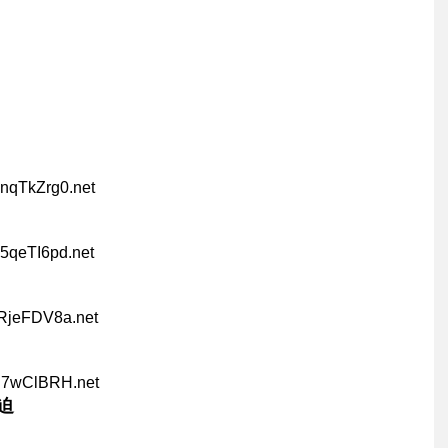
nqTkZrg0.net
5qeTI6pd.net
sRjeFDV8a.net
ai7wClBRH.net
迫