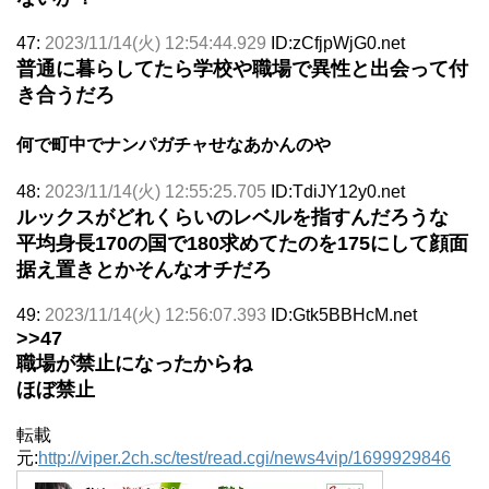
47:
2023/11/14(火) 12:54:44.929
ID:zCfjpWjG0.net
普通に暮らしてたら学校や職場で異性と出会って付
き合うだろ
何で町中でナンパガチャせなあかんのや
48:
2023/11/14(火) 12:55:25.705
ID:TdiJY12y0.net
ルックスがどれくらいのレベルを指すんだろうな
平均身長170の国で180求めてたのを175にして顔面
据え置きとかそんなオチだろ
49:
2023/11/14(火) 12:56:07.393
ID:Gtk5BBHcM.net
>>47
職場が禁止になったからね
ほぼ禁止
転載
元:
http://viper.2ch.sc/test/read.cgi/news4vip/1699929846