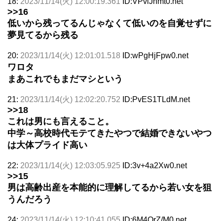
18:
2023/11/14(火) 12:00:19.361
ID:VPvlJnmt0.net
>>16
低いから残ってるんじゃなくて低いのを自覚せずに
夢見てるから残る
20:
2023/11/14(火) 12:01:01.518
ID:wPgHjFpw0.net
ワロタ
まあこれでもまだマシという
21:
2023/11/14(火) 12:02:20.752
ID:PvES1TLdM.net
>>18
これは男にも言えること。
中学～高校時代モテてきたやつで結婚できないやつ
は大体プライド高い
22:
2023/11/14(火) 12:03:05.925
ID:3v+4a2Xw0.net
>>15
男は高齢出産を本能的に理解してるから若い女を狙
うんだろう
24:
2023/11/14(火) 12:10:41.055
ID:6M4QrZ/M0.net