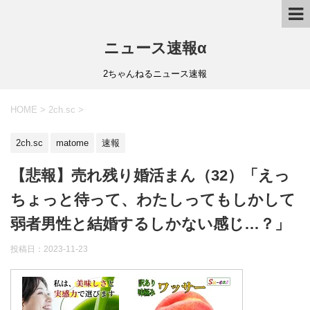
ニュース速報α
2ちゃんねるニュース速報
HOME
>
2ch.sc
>
2ch.sc
matome
速報
【悲報】売れ残り婚活まん（32）「えっ
ちょっと待って、わたしってもしかして
弱者男性と結婚するしかない感じ…？」
投稿日：
2023-11-23