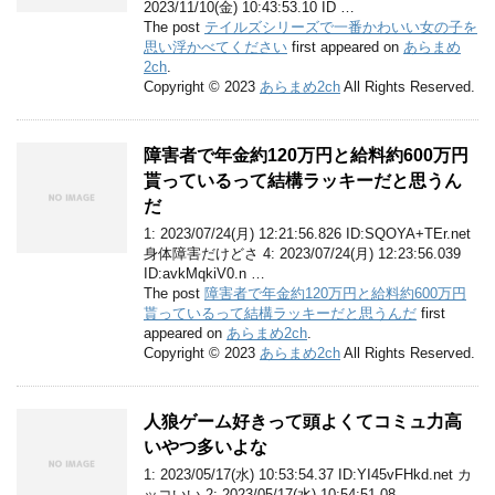
2023/11/10(金) 10:43:53.10 ID …
The post
テイルズシリーズで一番かわいい女の子を
思い浮かべてください
first appeared on
あらまめ
2ch
.
Copyright © 2023
あらまめ2ch
All Rights Reserved.
障害者で年金約120万円と給料約600万円
貰っているって結構ラッキーだと思うん
だ
1: 2023/07/24(月) 12:21:56.826 ID:SQOYA+TEr.net
身体障害だけどさ 4: 2023/07/24(月) 12:23:56.039
ID:avkMqkiV0.n …
The post
障害者で年金約120万円と給料約600万円
貰っているって結構ラッキーだと思うんだ
first
appeared on
あらまめ2ch
.
Copyright © 2023
あらまめ2ch
All Rights Reserved.
人狼ゲーム好きって頭よくてコミュ力高
いやつ多いよな
1: 2023/05/17(水) 10:53:54.37 ID:YI45vFHkd.net カ
ッコいい 2: 2023/05/17(水) 10:54:51.08