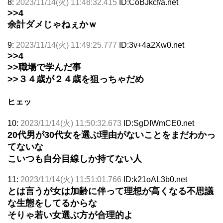
8:
2023/11/14(火) 11:48:32.415
ID:CoBJkcf/a.net
>>4
余計ダメじゃねぇかｗ
9:
2023/11/14(火) 11:49:25.777
ID:3v+4a2Xw0.net
>>4
>>職場で学んだ事
>>３４歳が２４歳を狙っちゃだめ
ヒェッ
10:
2023/11/14(火) 11:50:32.673
ID:SgDIWmCE0.net
20代男が30代女を選ぶ理由がないことをまだわかっ
てないな
こいつも自分目線しか持てない人
11:
2023/11/14(火) 11:51:01.766
ID:k21oAL3b0.net
とは言うが女は加齢に伴って理想が高くなる不思議
な生態をしてるからな
そりゃ若い女選ぶ方が合理的よ