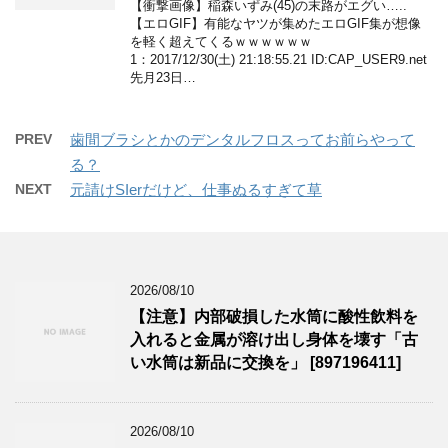
【衝撃画像】稲森いずみ(45)の末路がエグい…..
【エロGIF】有能なヤツが集めたエロGIF集が想像
を軽く超えてくるｗｗｗｗｗｗ
1：2017/12/30(土) 21:18:55.21 ID:CAP_USER9.net
先月23日…
PREV
歯間ブラシとかのデンタルフロスってお前らやって
る？
NEXT
元請けSIerだけど、仕事ぬるすぎて草
2026/08/10
【注意】内部破損した水筒に酸性飲料を
入れると金属が溶け出し身体を壊す「古
い水筒は新品に交換を」 [897196411]
2026/08/10