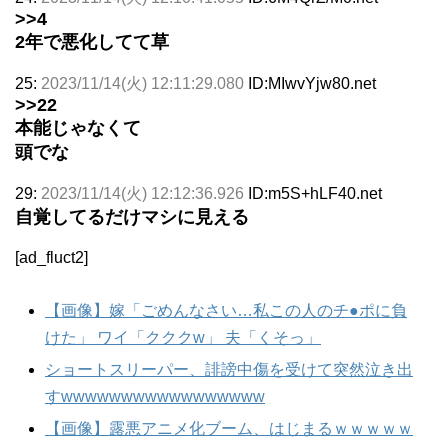
>>4
2年で悪化してて草
25:
2023/11/14(火) 12:11:29.080
ID:MIwvYjw80.net
>>22
本能じゃなくて
頭でな
29:
2023/11/14(火) 12:12:36.926
ID:m5S+hLF40.net
自覚してるだけマシに見える
[ad_fluct2]
【画像】嫁「ごめんなさい…私この人のチ●ポに負
けた」 ワイ「クククw」 夫「くそっ」
ショートスリーパー、誹謗中傷を受けて突然泣き出
すwwwwwwwwwwwwwwwww
【画像】露悪アニメ化ブーム、はじまるｗｗｗｗｗ