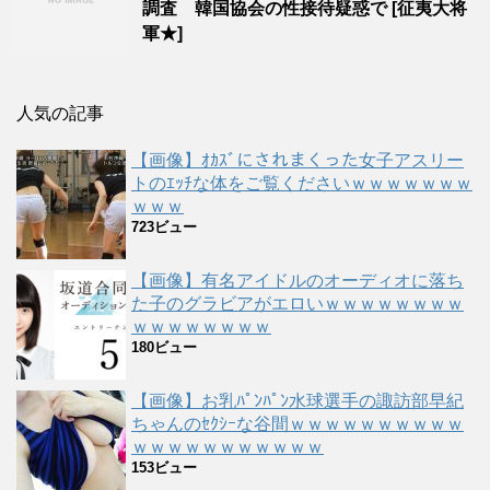
調査 韓国協会の性接待疑惑で [征夷大将
軍★]
人気の記事
【画像】ｵｶｽﾞにされまくった女子アスリー
トのｴｯﾁな体をご覧くださいｗｗｗｗｗｗｗ
ｗｗｗ
723ビュー
【画像】有名アイドルのオーディオに落ち
た子のグラビアがエロいｗｗｗｗｗｗｗｗ
ｗｗｗｗｗｗｗｗ
180ビュー
【画像】お乳ﾊﾟﾝﾊﾟﾝ水球選手の諏訪部早紀
ちゃんのｾｸｼｰな谷間ｗｗｗｗｗｗｗｗｗｗ
ｗｗｗｗｗｗｗｗｗｗｗ
153ビュー