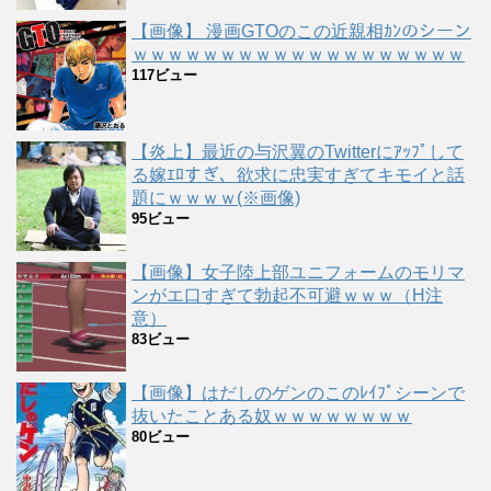
【画像】 漫画GTOのこの近親相ｶﾝのシーン
ｗｗｗｗｗｗｗｗｗｗｗｗｗｗｗｗｗｗｗ
117ビュー
【炎上】最近の与沢翼のTwitterにｱｯﾌﾟして
る嫁ｴﾛすぎ、欲求に忠実すぎてキモイと話
題にｗｗｗｗ(※画像)
95ビュー
【画像】女子陸上部ユニフォームのモリマ
ンがエ口すぎて勃起不可避ｗｗｗ（H注
意）
83ビュー
【画像】はだしのゲンのこのﾚｲﾌﾟシーンで
抜いたことある奴ｗｗｗｗｗｗｗｗ
80ビュー