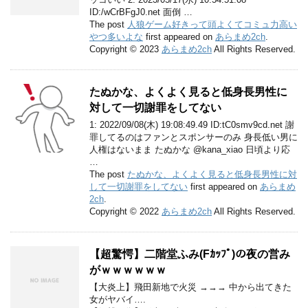
ID:/wCrBFgJ0.net 面倒 …
The post
人狼ゲーム好きって頭よくてコミュ力高い
やつ多いよな
first appeared on
あらまめ2ch
.
Copyright © 2023
あらまめ2ch
All Rights Reserved.
たぬかな、よくよく見ると低身長男性に
対して一切謝罪をしてない
1: 2022/09/08(木) 19:08:49.49 ID:tC0smv9cd.net 謝
罪してるのはファンとスポンサーのみ 身長低い男に
人権はないまま たぬかな @kana_xiao 日頃より応
…
The post
たぬかな、よくよく見ると低身長男性に対
して一切謝罪をしてない
first appeared on
あらまめ
2ch
.
Copyright © 2022
あらまめ2ch
All Rights Reserved.
【超驚愕】二階堂ふみ(Fｶｯﾌﾟ)の夜の営み
がｗｗｗｗｗｗ
【大炎上】飛田新地で火災 →→→ 中から出てきた
女がヤバイ….