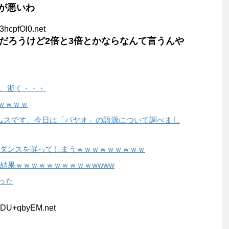
が悪いわ
3hcpfOl0.net
んだろうけど2倍と3倍とかならなんて言うんや
、逝く・・・
ｗｗｗｗ
ムスです。今日は「パヤオ」の語源について調べまし
ダンスを踊ってしまうｗｗｗｗｗｗｗｗｗ
結果ｗｗｗｗｗｗｗｗｗｗwwww
った
CDU+qbyEM.net