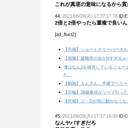
これが真逆の意味になるから質
44:
2021/06/28(月) 17:37:17.76
ID:E
2倍と2倍やったら重複で良い
[ad_fluct2]
【悲報】ショートスリーパーさん
【画像】避難所の女がHすぎるｗ
僕はなんJを研究しているジェー
た。
【動画】まんさん、半裸でベリー
【悲報】28歳童貞がソープ行った
【悲報】ジ・Oが急に動かなくな
45:
2021/06/28(月) 17:37:19.59
ID:
なんヤバすぎだろ