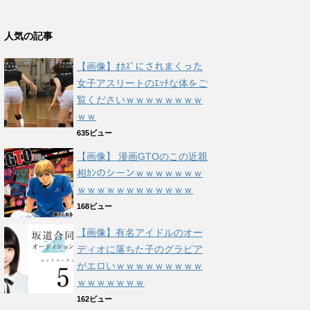
人気の記事
【画像】ｵｶｽﾞにされまくった
女子アスリートのｴｯﾁな体をご
覧くださいｗｗｗｗｗｗｗｗ
ｗｗ
635ビュー
【画像】 漫画GTOのこの近親
相ｶﾝのシーンｗｗｗｗｗｗｗ
ｗｗｗｗｗｗｗｗｗｗｗｗ
168ビュー
【画像】有名アイドルのオー
ディオに落ちた子のグラビア
がエロいｗｗｗｗｗｗｗｗｗ
ｗｗｗｗｗｗｗ
162ビュー