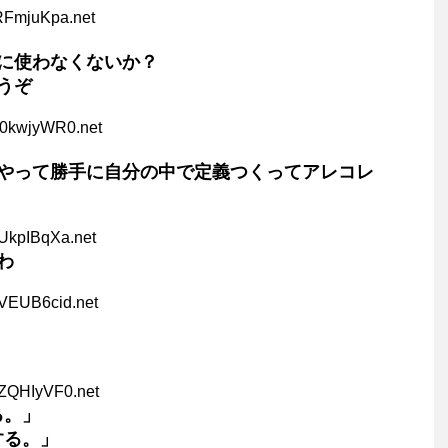
RFmjuKpa.net
に使わなくないか？
うぞ
Y0kwjyWR0.net
やって勝手に自分の中で定義つくってアレコレ
UkpIBqXa.net
わ
1VEUB6cid.net
9ZQHIyVF0.net
る。」
する。」