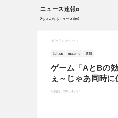
ニュース速報α
2ちゃんねるニュース速報
HOME
>
2ch.sc
>
2ch.sc
matome
速報
ゲーム「AとBの
ぇ～じゃあ同時に
投稿日：
2023-10-27