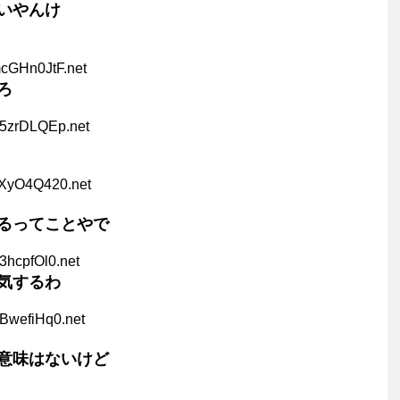
いやんけ
mcGHn0JtF.net
ろ
P5zrDLQEp.net
2XyO4Q420.net
るってことやで
3hcpfOl0.net
気するわ
BwefiHq0.net
意味はないけど