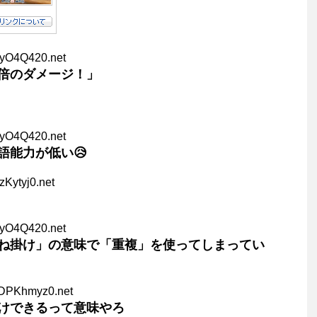
XyO4Q420.net
4倍のダメージ！」
XyO4Q420.net
語能力が低い😥
zKytyj0.net
XyO4Q420.net
ね掛け」の意味で「重複」を使ってしまってい
zDPKhmyz0.net
けできるって意味やろ