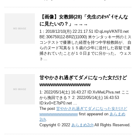
【画像】女教師(28)「先生のｵｯﾊﾟｲそんな
に見たいの？」→→→
1：2018/12/10(月) 22:21:17.51 ID:qLmpVKNT0.net
BE:306759112-BRZ(11000) 米ケンタッキー州のミス
コンテストで優勝した経歴を持つ中学校教師が、 自
らのヌード写真を１５歳の少年に送付した容疑で逮
捕されていたことが１０日までに分かった。 ウェス
ト…
甘やかされ過ぎてダメになった女だけど
wwwwwwwwwwwwww
1: 2022/05/14(土) 16:43:27 ID:XvMwLPlva.net ここ
から挽回できる？ 2: 2022/05/14(土) 16:43:53
ID:kv0+E7bP0.net …
The post
甘やかされ過ぎてダメになった女だけど
wwwwwwwwwwwwww
first appeared on
あらまめ
2ch
.
Copyright © 2022
あらまめ2ch
All Rights Reserved.