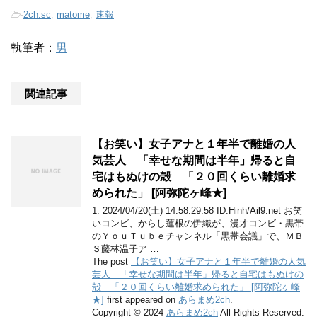
-
2ch.sc
,
matome
,
速報
執筆者：
男
関連記事
【お笑い】女子アナと１年半で離婚の人
気芸人 「幸せな期間は半年」帰ると自
宅はもぬけの殻 「２０回くらい離婚求
められた」 [阿弥陀ヶ峰★]
1: 2024/04/20(土) 14:58:29.58 ID:Hinh/Ail9.net お笑
いコンビ、からし蓮根の伊織が、漫才コンビ・黒帯
のＹｏｕＴｕｂｅチャンネル「黒帯会議」で、ＭＢ
Ｓ藤林温子ア …
The post
【お笑い】女子アナと１年半で離婚の人気
芸人 「幸せな期間は半年」帰ると自宅はもぬけの
殻 「２０回くらい離婚求められた」 [阿弥陀ヶ峰
★]
first appeared on
あらまめ2ch
.
Copyright © 2024
あらまめ2ch
All Rights Reserved.