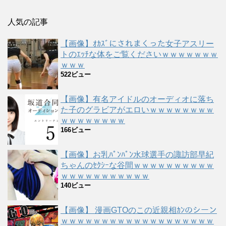
人気の記事
【画像】ｵｶｽﾞにされまくった女子アスリー
トのｴｯﾁな体をご覧くださいｗｗｗｗｗｗｗ
ｗｗｗ
522ビュー
【画像】有名アイドルのオーディオに落ち
た子のグラビアがエロいｗｗｗｗｗｗｗｗ
ｗｗｗｗｗｗｗｗ
166ビュー
【画像】お乳ﾊﾟﾝﾊﾟﾝ水球選手の諏訪部早紀
ちゃんのｾｸｼｰな谷間ｗｗｗｗｗｗｗｗｗｗ
ｗｗｗｗｗｗｗｗｗｗｗ
140ビュー
【画像】 漫画GTOのこの近親相ｶﾝのシーン
ｗｗｗｗｗｗｗｗｗｗｗｗｗｗｗｗｗｗｗ