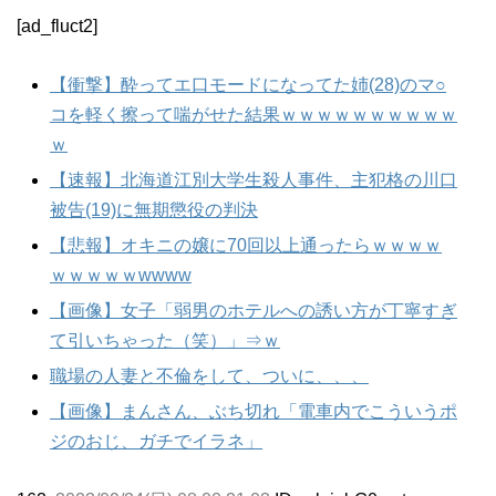
[ad_fluct2]
【衝撃】酔ってエ口モードになってた姉(28)のマ○
コを軽く擦って喘がせた結果ｗｗｗｗｗｗｗｗｗｗ
ｗ
【速報】北海道江別大学生殺人事件、主犯格の川口
被告(19)に無期懲役の判決
【悲報】オキニの嬢に70回以上通ったらｗｗｗｗ
ｗｗｗｗｗwwww
【画像】女子「弱男のホテルへの誘い方が丁寧すぎ
て引いちゃった（笑）」⇒ｗ
職場の人妻と不倫をして、ついに、、、
【画像】まんさん、ぶち切れ「電車内でこういうポ
ジのおじ、ガチでイラネ」