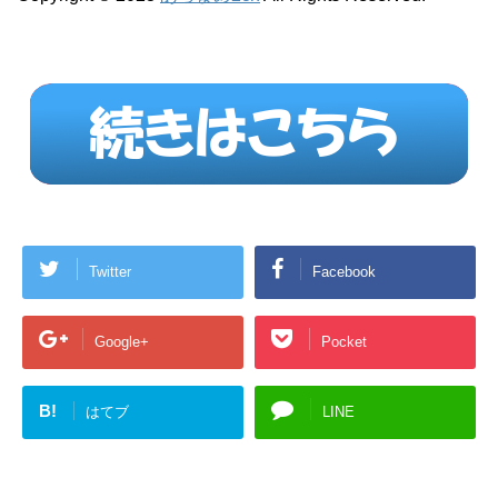
Twitter
Facebook
Google+
Pocket
B!
はてブ
LINE