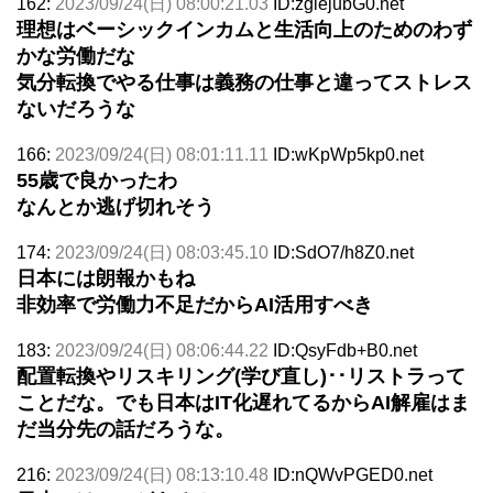
162:
2023/09/24(日) 08:00:21.03
ID:zglejubG0.net
理想はベーシックインカムと生活向上のためのわず
かな労働だな
気分転換でやる仕事は義務の仕事と違ってストレス
ないだろうな
166:
2023/09/24(日) 08:01:11.11
ID:wKpWp5kp0.net
55歳で良かったわ
なんとか逃げ切れそう
174:
2023/09/24(日) 08:03:45.10
ID:SdO7/h8Z0.net
日本には朗報かもね
非効率で労働力不足だからAI活用すべき
183:
2023/09/24(日) 08:06:44.22
ID:QsyFdb+B0.net
配置転換やリスキリング(学び直し)･･リストラって
ことだな。でも日本はIT化遅れてるからAI解雇はま
だ当分先の話だろうな。
216:
2023/09/24(日) 08:13:10.48
ID:nQWvPGED0.net