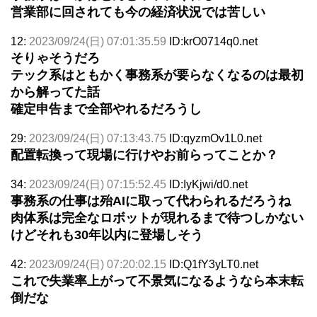
営業部に回されても今の経済状況では苦しい
12:
2023/09/24(日) 07:01:35.59
ID:krO0714q0.net
そりゃそうだろ
テック系はともかく事務系が要らなくなるのは最初
から解ってた話
確定申告まで全部やれるだろうし
29:
2023/09/24(日) 07:13:43.75
ID:qyzmOv1L0.net
配置転換って現場に行けやお前らってことか？
34:
2023/09/24(日) 07:15:52.45
ID:IyKjwi/d0.net
事務系の仕事は殆AIに取って代わられるだろうね
肉体系は完全なロボットが現れるまで待つしかない
けどそれも30年以内に登場しそう
42:
2023/09/24(日) 07:20:02.15
ID:Q1fY3yLT0.net
これで失業率上がって不景気になるようなら本末転
倒だな