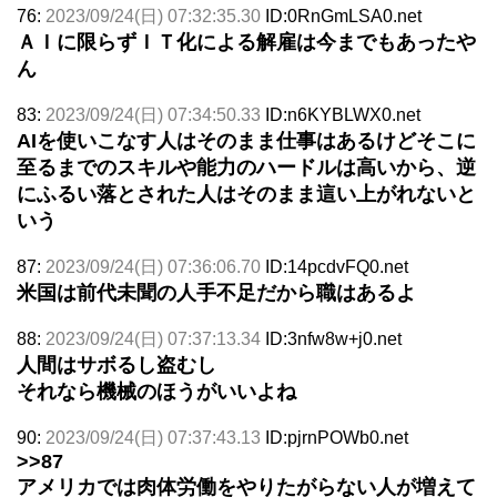
76:
2023/09/24(日) 07:32:35.30
ID:0RnGmLSA0.net
ＡＩに限らずＩＴ化による解雇は今までもあったや
ん
83:
2023/09/24(日) 07:34:50.33
ID:n6KYBLWX0.net
AIを使いこなす人はそのまま仕事はあるけどそこに
至るまでのスキルや能力のハードルは高いから、逆
にふるい落とされた人はそのまま這い上がれないと
いう
87:
2023/09/24(日) 07:36:06.70
ID:14pcdvFQ0.net
米国は前代未聞の人手不足だから職はあるよ
88:
2023/09/24(日) 07:37:13.34
ID:3nfw8w+j0.net
人間はサボるし盗むし
それなら機械のほうがいいよね
90:
2023/09/24(日) 07:37:43.13
ID:pjrnPOWb0.net
>>87
アメリカでは肉体労働をやりたがらない人が増えて