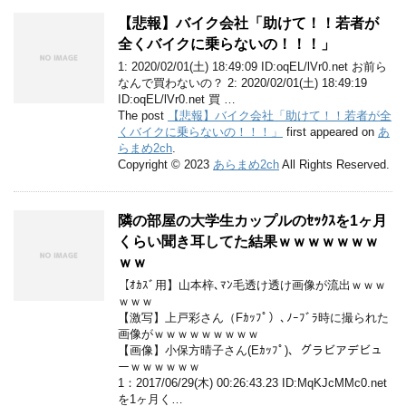
【悲報】バイク会社「助けて！！若者が
全くバイクに乗らないの！！！」
1: 2020/02/01(土) 18:49:09 ID:oqEL/lVr0.net お前ら
なんで買わないの？ 2: 2020/02/01(土) 18:49:19
ID:oqEL/lVr0.net 買 …
The post
【悲報】バイク会社「助けて！！若者が全
くバイクに乗らないの！！！」
first appeared on
あ
らまめ2ch
.
Copyright © 2023
あらまめ2ch
All Rights Reserved.
隣の部屋の大学生カップルのｾｯｸｽを1ヶ月
くらい聞き耳してた結果ｗｗｗｗｗｗｗ
ｗｗ
【ｵｶｽﾞ用】山本梓､ﾏﾝ毛透け透け画像が流出ｗｗｗ
ｗｗｗ
【激写】上戸彩さん（Fｶｯﾌﾟ）､ﾉｰﾌﾞﾗ時に撮られた
画像がｗｗｗｗｗｗｗｗｗ
【画像】小保方晴子さん(Eｶｯﾌﾟ)、グラビアデビュ
ーｗｗｗｗｗｗ
1：2017/06/29(木) 00:26:43.23 ID:MqKJcMMc0.net
を1ヶ月く…