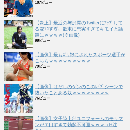
107ビュー
【炎上】最近の与沢翼のTwitterにｱｯﾌﾟして
る嫁ｴﾛすぎ、欲求に忠実すぎてキモイと話
題にｗｗｗｗ(※画像)
99ビュー
【画像】最もｽﾞﾘﾈﾀにされたスポーツ選手が
こちらｗｗｗｗｗｗｗｗｗ
79ビュー
【画像】はだしのゲンのこのﾚｲﾌﾟシーンで
抜いたことある奴ｗｗｗｗｗｗｗｗ
76ビュー
【画像】女子陸上部ユニフォームのモリマ
ンがエ口すぎて勃起不可避ｗｗｗ（H注