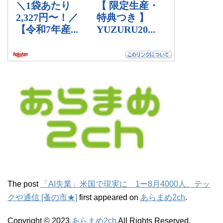
The post
「AI失業」米国で現実に 1ー8月4000人、テッ
クや通信 [蚤の市★]
first appeared on
あらまめ2ch
.
Copyright © 2023
あらまめ2ch
All Rights Reserved.