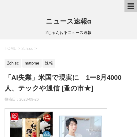
ニュース速報α
2ちゃんねるニュース速報
HOME
>
2ch.sc
>
2ch.sc
matome
速報
「AI失業」米国で現実に 1ー8月4000
人、テックや通信 [蚤の市★]
投稿日：
2023-09-26