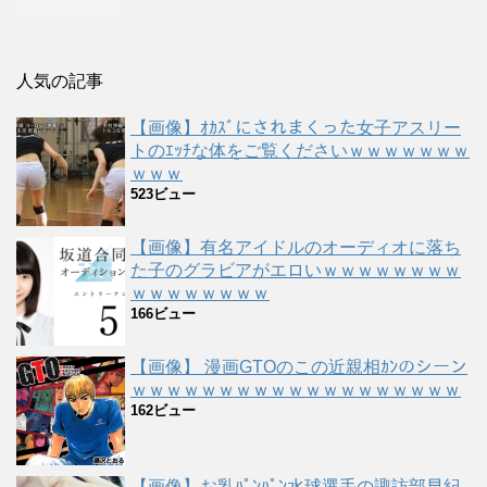
人気の記事
【画像】ｵｶｽﾞにされまくった女子アスリー
トのｴｯﾁな体をご覧くださいｗｗｗｗｗｗｗ
ｗｗｗ
523ビュー
【画像】有名アイドルのオーディオに落ち
た子のグラビアがエロいｗｗｗｗｗｗｗｗ
ｗｗｗｗｗｗｗｗ
166ビュー
【画像】 漫画GTOのこの近親相ｶﾝのシーン
ｗｗｗｗｗｗｗｗｗｗｗｗｗｗｗｗｗｗｗ
162ビュー
【画像】お乳ﾊﾟﾝﾊﾟﾝ水球選手の諏訪部早紀