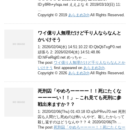
ID:y8Rh+yhqa.net ええよな 4: 2019/03/10(日) 11:
…
Copyright © 2019
あらまめ2ch
All Rights Reserved.
ワイ億り人無理だけど千り人ならなんと
かいけそう
1: 2026/02/04(水) 14:51:10.22 ID:QbQbTxgP0.net
頑張ろ 2: 2026/02/04(水) 14:51:48.86
ID:hlFwRqjt0.net めっちゃ …
The post
ワイ億り人無理だけど千り人ならなんとか
いけそう
first appeared on
あらまめ2ch
.
Copyright © 2026
あらまめ2ch
All Rights Reserved.
死刑囚「やめろーーーー！！死にたくな
ーーーーい！！」←これ見ても死刑に参
戦出来ますか？？
1: 2020/02/06(Thu) 01:43:18 ID:q3zPRvu70.net 死刑
囚も人間だし死ぬのは怖いんやぞ。殺したからって
殺し返すのはどうなんや？？ 4: 2020/02/06(Th …
The post
死刑囚「やめろーーーー！！死にたくなー