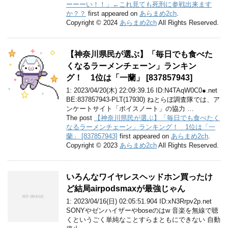
ーーーい！！」←これ見ても死刑に参戦出来ます
か？？
first appeared on
あらまめ2ch
.
Copyright © 2024
あらまめ2ch
All Rights Reserved.
【神奈川県民が選ぶ】「毎日でも食べた
くなるラーメンチェーン」ランキン
グ！ 1位は「一蘭」 [837857943]
1: 2023/04/20(木) 22:09:39.16 ID:N4TAqW0C0●.net
BE:837857943-PLT(17930) ねとらぼ調査隊では、ア
ンケートサイト「ボイスノート」の協力 …
The post
【神奈川県民が選ぶ】「毎日でも食べたく
なるラーメンチェーン」ランキング！ 1位は「一
蘭」 [837857943]
first appeared on
あらまめ2ch
.
Copyright © 2023
あらまめ2ch
All Rights Reserved.
いろんなワイヤレスヘッドホン買ったけ
ど結局airpodsmaxが最強じゃん
1: 2023/04/16(日) 02:05:51.904 ID:xN3Rrpv2p.net
SONYやゼンハイザーやboseのはw 音楽を無線で聴
くというごく単純なことすらまともにできない 自動