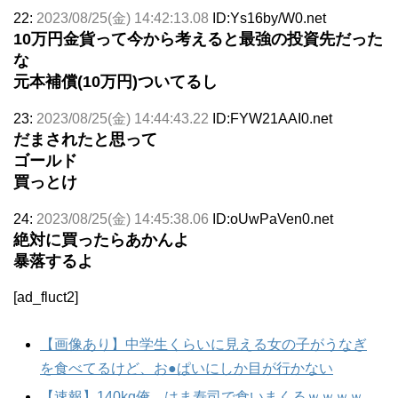
22:
2023/08/25(金) 14:42:13.08
ID:Ys16by/W0.net
10万円金貨って今から考えると最強の投資先だった
な
元本補償(10万円)ついてるし
23:
2023/08/25(金) 14:44:43.22
ID:FYW21AAI0.net
だまされたと思って
ゴールド
買っとけ
24:
2023/08/25(金) 14:45:38.06
ID:oUwPaVen0.net
絶対に買ったらあかんよ
暴落するよ
[ad_fluct2]
【画像あり】中学生くらいに見える女の子がうなぎ
を食べてるけど、お●ぱいにしか目が行かない
【速報】140kg俺、はま寿司で食いまくるｗｗｗｗ