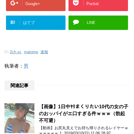
Google+
Pocket
B!
はてブ
LINE
-
2ch.sc
,
matome
,
速報
執筆者：
男
関連記事
【画像】1日中ﾔﾘまくりたい10代の女の子
のおッパイがエ口すぎる件ｗｗｗ（勃起
不可避）
【動画】お尻丸見えでお持ち帰りされるレイヤーｗ
ｗｗｗｗｗ 1: 2019/03/10(日) 11:06:28.97