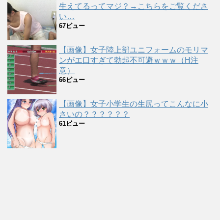
生えてるってマジ？→こちらをご覧くださ
い…
67ビュー
【画像】女子陸上部ユニフォームのモリマ
ンがエ口すぎて勃起不可避ｗｗｗ（H注
意）
66ビュー
【画像】女子小学生の生尻ってこんなに小
さいの？？？？？？
61ビュー