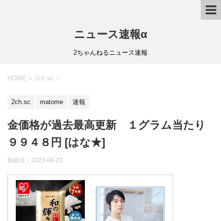
ニュース速報α
2ちゃんねるニュース速報
HOME
>
2ch.sc
>
2ch.sc
matome
速報
金価格が過去最高更新 １グラム当たり
９９４８円 [はな★]
投稿日：
2023-08-27