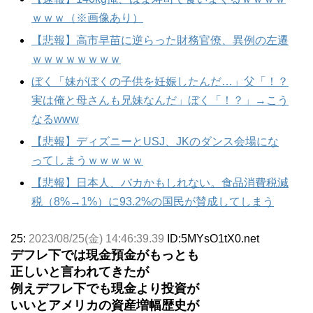
ｗｗｗ（※画像あり）
【悲報】高市早苗に逆らった財務官僚、異例の左遷
ｗｗｗｗｗｗｗｗ
ぼく「妹がぼくの子供を妊娠したんだ…」父「！？
実は俺と母さんも兄妹なんだ」ぼく「！？」→こう
なるwww
【悲報】ディズニーとUSJ、JKのダンス会場にな
ってしまうｗｗｗｗｗ
【悲報】日本人、バカかもしれない。食品消費税減
税（8%→1%）に93.2%の国民が賛成してしまう
25:
2023/08/25(金) 14:46:39.39
ID:5MYsO1tX0.net
デフレ下では現金預金がもっとも
正しいと言われてきたが
例えデフレ下でも現金より投資が
いいとアメリカの資産増幅歴史が