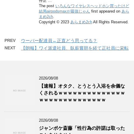
停止 …
The post
いろんなワイヤレスヘッドホン買ったけど
結局airpodsmaxが最強じゃん
first appeared on
あら
まめ2ch
.
Copyright © 2023
あらまめ2ch
All Rights Reserved.
PREV
ウーバー配達員←正直どう思ってる？
NEXT
【朗報】ワイ派遣社員、臥薪嘗胆を経て正社員に栄転
2026/08/08
【速報】オタク、とうとう入浴を余儀な
くされるｗｗｗｗｗｗｗｗｗｗｗｗｗｗ
ｗｗｗｗｗｗｗｗｗｗｗｗｗｗ
2026/08/08
ジャンポケ斎藤「性行為の許諾は取った