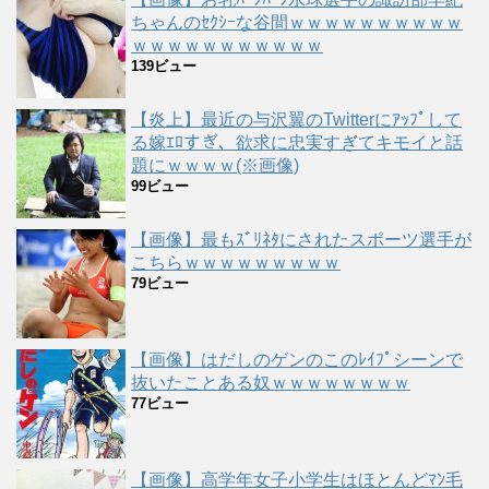
ちゃんのｾｸｼｰな谷間ｗｗｗｗｗｗｗｗｗｗ
ｗｗｗｗｗｗｗｗｗｗｗ
139ビュー
【炎上】最近の与沢翼のTwitterにｱｯﾌﾟして
る嫁ｴﾛすぎ、欲求に忠実すぎてキモイと話
題にｗｗｗｗ(※画像)
99ビュー
【画像】最もｽﾞﾘﾈﾀにされたスポーツ選手が
こちらｗｗｗｗｗｗｗｗｗ
79ビュー
【画像】はだしのゲンのこのﾚｲﾌﾟシーンで
抜いたことある奴ｗｗｗｗｗｗｗｗ
77ビュー
【画像】高学年女子小学生はほとんどﾏﾝ毛