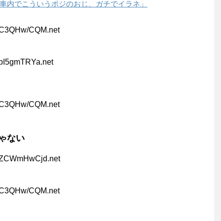
車内でこういうポジのおじ、ガチでイラネ」
:C3QHw/CQM.net
:bI5gmTRYa.net
:C3QHw/CQM.net
ゃない
:ZCWmHwCjd.net
:C3QHw/CQM.net