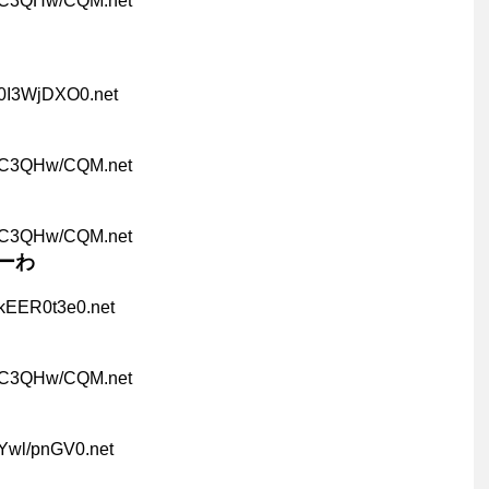
:C3QHw/CQM.net
:0I3WjDXO0.net
:C3QHw/CQM.net
:C3QHw/CQM.net
ーわ
:kEER0t3e0.net
:C3QHw/CQM.net
:Ywl/pnGV0.net