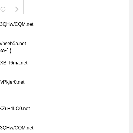
C3QHw/CQM.net
v/hseb5a.net
` )
/XB+l6ma.net
YvPkjer0.net
れ
kXZu+4LC0.net
C3QHw/CQM.net