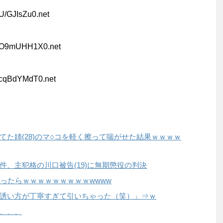
U/GJIsZu0.net
:O9mUHH1X0.net
:cqBdYMdT0.net
た姉(28)のマ○コを軽く擦って喘がせた結果ｗｗｗｗ
、主犯格の川口被告(19)に無期懲役の判決
ったらｗｗｗｗｗｗｗｗｗwwww
誘い方が丁寧すぎて引いちゃった（笑）」⇒ｗ
、、、