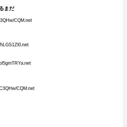
るまだ
C3QHw/CQM.net
:/hLGS1ZI0.net
:bI5gmTRYa.net
:C3QHw/CQM.net