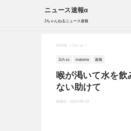
ニュース速報α
2ちゃんねるニュース速報
HOME
>
2ch.sc
>
2ch.sc
matome
速報
喉が渇いて水を飲
ない助けて
投稿日：
2023-08-10