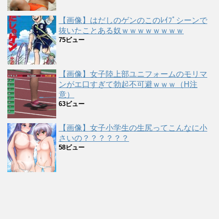
【画像】はだしのゲンのこのﾚｲﾌﾟシーンで
抜いたことある奴ｗｗｗｗｗｗｗｗ
75ビュー
【画像】女子陸上部ユニフォームのモリマ
ンがエ口すぎて勃起不可避ｗｗｗ（H注
意）
63ビュー
【画像】女子小学生の生尻ってこんなに小
さいの？？？？？？
58ビュー