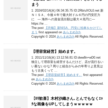
まう
1: 2024/02/14(水) 06:34:35.75 ID:2Rb/uXOL0.net 新
ＮＩＳＡ、今後４年で最大対ドル６円の円安圧力
に ― 海外への資金流出額は最大４兆円に―
https://w …
The post
【悲報】新NISA、円安に拍車をかけてし
まう
first appeared on
あらまめ2ch
.
Copyright © 2024
あらまめ2ch
All Rights Reserved.
【理容室経営】始めます。
1: 2011/11/16(水) 13:12:56.81 ID:dww8n+wD0.net
独立して理容室を経営するんだけど、店が流行るい
い案ないかな? 周りと組合がらみの年寄りよ意見は
もう古臭くって …
The post
【理容室経営】始めます。
first appeared
on
あらまめ2ch
.
Copyright © 2024
あらまめ2ch
All Rights Reserved.
【ﾛﾘ歓喜】木村沙織さん､とんでもなくｴｯ
ﾁな画像をUPしてしまうｗｗｗｗｗ