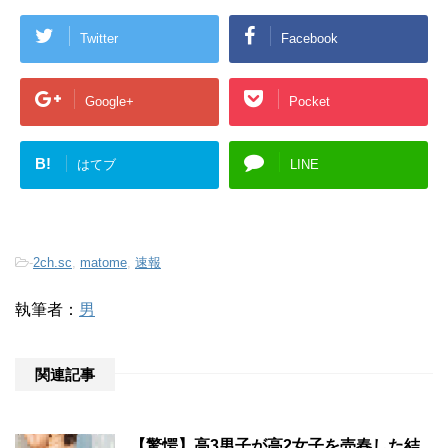
Twitter
Facebook
Google+
Pocket
B!
はてブ
LINE
-
2ch.sc
,
matome
,
速報
執筆者：
男
関連記事
【驚愕】高3男子が高2女子を売春した結