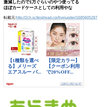
激減したので1万ぐらいのやつ使ってる
ほぼカードケースとしての利用やな
転載元:
http://2ch.sc/test/read.cgi/livejupiter/1685605287