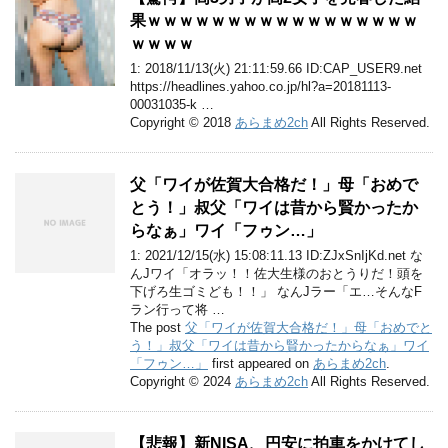
果ｗｗｗｗｗｗｗｗｗｗｗｗｗｗｗｗｗ
ｗｗｗｗ
1: 2018/11/13(火) 21:11:59.66 ID:CAP_USER9.net
https://headlines.yahoo.co.jp/hl?a=20181113-
00031035-k …
Copyright © 2018
あらまめ2ch
All Rights Reserved.
父「ワイが佐賀大合格だ！」母「おめで
とう！」叔父「ワイは昔から賢かったか
らなぁ」ワイ「フゥン…」
1: 2021/12/15(水) 15:08:11.13 ID:ZJxSnIjKd.net な
んJワイ「オラッ！！佐大生様のおとうりだ！頭を
下げろ生ゴミども！！」 なんJラー「エ…そんなF
ラン行って将 …
The post
父「ワイが佐賀大合格だ！」母「おめでと
う！」叔父「ワイは昔から賢かったからなぁ」ワイ
「フゥン…」
first appeared on
あらまめ2ch
.
Copyright © 2024
あらまめ2ch
All Rights Reserved.
【悲報】新NISA、円安に拍車をかけてし