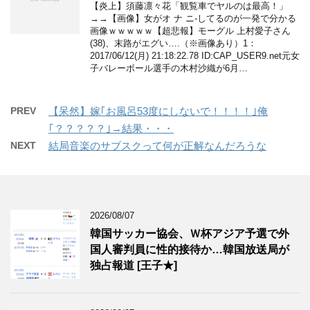
【炎上】須藤凛々花「観覧車でヤルのは最高！」
→→【画像】女がオ ナ ニ-してるのが一発で分かる
画像ｗｗｗｗｗ【超悲報】モーグル 上村愛子さん
(38)、末路がエグい….（※画像あり）1：
2017/06/12(月) 21:18:22.78 ID:CAP_USER9.net元女
子バレーボール選手の木村沙織が6月…
PREV
【呆然】嫁｢お風呂53度にしないで！！！！｣俺
｢？？？？？｣→結果・・・
NEXT
結局音楽のサブスクって何が正解なんだろうな
2026/08/07
韓国サッカー協会、Ｗ杯アジア予選で外
国人審判員に性的接待か…韓国放送局が
独占報道 [王子★]