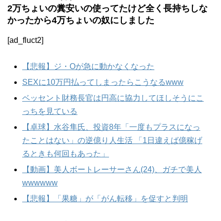
2万ちょいの糞安いの使ってたけど全く長持ちしな
かったから4万ちょいの奴にしました
[ad_fluct2]
【悲報】ジ・Oが急に動かなくなった
SEXに10万円払ってしまったらこうなるwww
ベッセント財務長官は円高に協力してほしそうにこ
っちを見ている
【卓球】水谷隼氏、投資8年「一度もプラスになっ
たことはない」の逆億り人生活 「1日違えば億稼げ
るときも何回もあった」
【動画】美人ボートレーサーさん(24)、ガチで美人
wwwwww
【悲報】「果糖」が「がん転移」を促すと判明