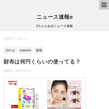
ニュース速報α
2ちゃんねるニュース速報
HOME
>
2ch.sc
>
2ch.sc
matome
速報
財布は何円くらいの使ってる？
投稿日：
2023-06-10