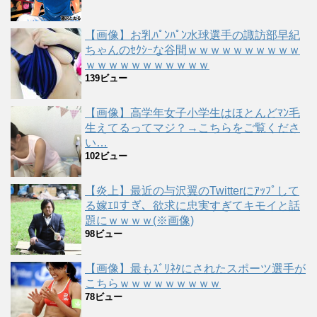
【画像】お乳ﾊﾟﾝﾊﾟﾝ水球選手の諏訪部早紀
ちゃんのｾｸｼｰな谷間ｗｗｗｗｗｗｗｗｗｗ
ｗｗｗｗｗｗｗｗｗｗｗ
139ビュー
【画像】高学年女子小学生はほとんどﾏﾝ毛
生えてるってマジ？→こちらをご覧くださ
い…
102ビュー
【炎上】最近の与沢翼のTwitterにｱｯﾌﾟして
る嫁ｴﾛすぎ、欲求に忠実すぎてキモイと話
題にｗｗｗｗ(※画像)
98ビュー
【画像】最もｽﾞﾘﾈﾀにされたスポーツ選手が
こちらｗｗｗｗｗｗｗｗｗ
78ビュー