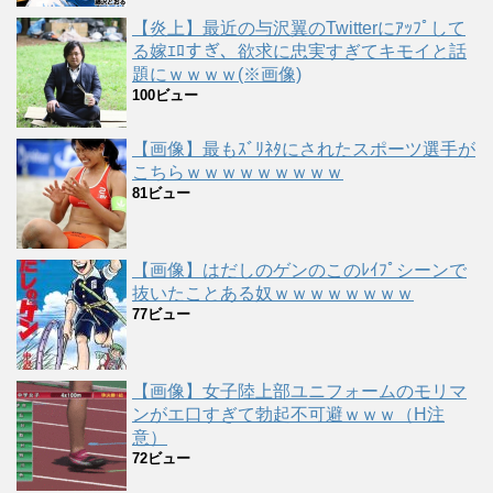
【炎上】最近の与沢翼のTwitterにｱｯﾌﾟして
る嫁ｴﾛすぎ、欲求に忠実すぎてキモイと話
題にｗｗｗｗ(※画像)
100ビュー
【画像】最もｽﾞﾘﾈﾀにされたスポーツ選手が
こちらｗｗｗｗｗｗｗｗｗ
81ビュー
【画像】はだしのゲンのこのﾚｲﾌﾟシーンで
抜いたことある奴ｗｗｗｗｗｗｗｗ
77ビュー
【画像】女子陸上部ユニフォームのモリマ
ンがエ口すぎて勃起不可避ｗｗｗ（H注
意）
72ビュー