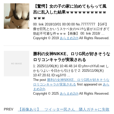
【驚愕】女の子の家に泊めてもらって風
呂に乱入した結果ｗｗｗｗｗｗｗｗｗｗ
ｗｗｗ
00: link 2018/10/01 00:00:00 No.77777777 【GIF】
痩せ巨乳とかいうスケベ女のﾊﾚﾝﾁな姿がエ口すぎて
勃起不可避な件ｗｗｗ【画像】 00: link 2018/ …
Copyright © 2019
あらまめ2ch
All Rights Reserved.
勝利の女神NIKKE、ロリG民が好きそうな
ロリコンキャラが実装される
1: 2025/11/06(木) 10:46:48.14 ID:yfm+chYu0.net し
かもつよい 今日から引けるで 2: 2025/11/06(木)
10:47:20.61 ID:vgJiY0 …
The post
勝利の女神NIKKE、ロリG民が好きそうな
ロリコンキャラが実装される
first appeared on
あら
まめ2ch
.
Copyright © 2025
あらまめ2ch
All Rights Reserved.
PREV
【画像あり】 ツイッター民さん 隣人ガチャに失敗