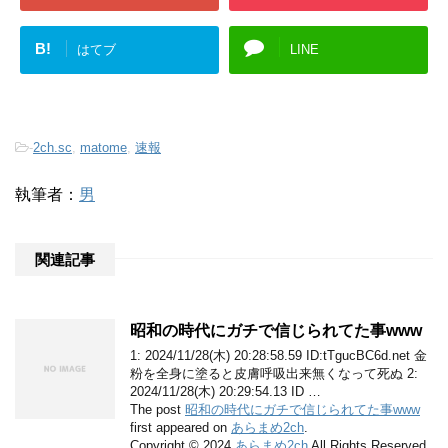
B!
はてブ
LINE
-
2ch.sc
,
matome
,
速報
執筆者：
男
関連記事
昭和の時代にガチで信じられてた事www
1: 2024/11/28(木) 20:28:58.59 ID:tTgucBC6d.net 金
粉を全身に塗ると皮膚呼吸出来無くなって死ぬ 2:
2024/11/28(木) 20:29:54.13 ID …
The post
昭和の時代にガチで信じられてた事www
first appeared on
あらまめ2ch
.
Copyright © 2024
あらまめ2ch
All Rights Reserved.