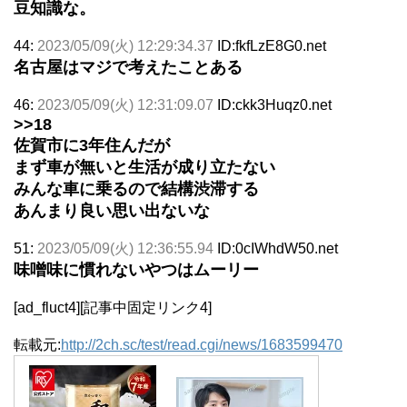
豆知識な。
44:
2023/05/09(火) 12:29:34.37
ID:fkfLzE8G0.net
名古屋はマジで考えたことある
46:
2023/05/09(火) 12:31:09.07
ID:ckk3Huqz0.net
>>18
佐賀市に3年住んだが
まず車が無いと生活が成り立たない
みんな車に乗るので結構渋滞する
あんまり良い思い出ないな
51:
2023/05/09(火) 12:36:55.94
ID:0cIWhdW50.net
味噌味に慣れないやつはムーリー
[ad_fluct4][記事中固定リンク4]
転載元:
http://2ch.sc/test/read.cgi/news/1683599470