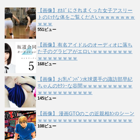
【画像】ｵｶｽﾞにされまくった女子アスリー
トのｴｯﾁな体をご覧くださいｗｗｗｗｗｗｗ
ｗｗｗ
551ビュー
【画像】有名アイドルのオーディオに落ち
た子のグラビアがエロいｗｗｗｗｗｗｗｗ
ｗｗｗｗｗｗｗｗ
168ビュー
【画像】お乳ﾊﾟﾝﾊﾟﾝ水球選手の諏訪部早紀
ちゃんのｾｸｼｰな谷間ｗｗｗｗｗｗｗｗｗｗ
ｗｗｗｗｗｗｗｗｗｗｗ
145ビュー
【画像】 漫画GTOのこの近親相ｶﾝのシーン
ｗｗｗｗｗｗｗｗｗｗｗｗｗｗｗｗｗｗｗ
108ビュー