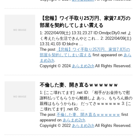
【悲報】ワイ手取り25万円、家賃7.8万の
部屋を契約してしまい震える
1: 2022/04/09(土) 13:31:23.27 ID:OmdpcDly0.net よ
く考えたら生活できんやとこれ… 2: 2022/04/09(土)
13:31:41.03 ID:bkd+e …
The post
【悲報】ワイ手取り25万円、家賃7.8万の
部屋を契約してしまい震える
first appeared on
あら
まめ2ch
.
Copyright © 2024
あらまめ2ch
All Rights Reserved.
不倫した妻、開き直るｗｗｗｗｗｗ
1: [ここ壊れてます] .net ID: 「相手がお金持ちで慰
謝料払ってもらうから離婚しよ あっ、もちろん娘の
親権はもらうからね」 だってさｗｗｗｗｗｗ 3: [こ
こ壊れてます] .net ID: …
The post
不倫した妻、開き直るｗｗｗｗｗｗ
first
appeared on
あらまめ2ch
.
Copyright © 2022
あらまめ2ch
All Rights Reserved.