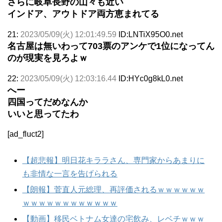
さらに岐阜長野の山々も近い
インドア、アウトドア両方恵まれてる
21:
2023/05/09(火) 12:01:49.59
ID:LNTiX95O0.net
名古屋は無いわって703票のアンケで1位になってん
のが現実を見ろよｗ
22:
2023/05/09(火) 12:03:16.44
ID:HYc0g8kL0.net
へー
四国ってだめなんか
いいと思ってたわ
[ad_fluct2]
【超悲報】明日花キララさん、専門家からあまりに
も非情な一言を告げられる
【朗報】菅直人元総理、再評価されるｗｗｗｗｗｗ
ｗｗｗｗｗｗｗｗｗｗｗｗ
【動画】移民ベトナム女達の宅飲み、レベチｗｗｗ