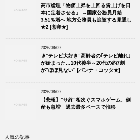
高市総理「物価上昇を上回る賃上げを日
本に定着させる」 →国家公務員月給
3.51％増へ 地方公務員も追随する見通し
★2 [煮卵★]
2026/08/09
👴”テレビ大好き”高齢者の｢テレビ離れ｣
が始まった…10代後半～20代の約7割
が”ほぼ見ない” [パンナ・コッタ★]
2026/08/09
【悲報】”サ終”相次ぐスマホゲーム、倒
産も急増 過去最多ペースで推移
人気の記事