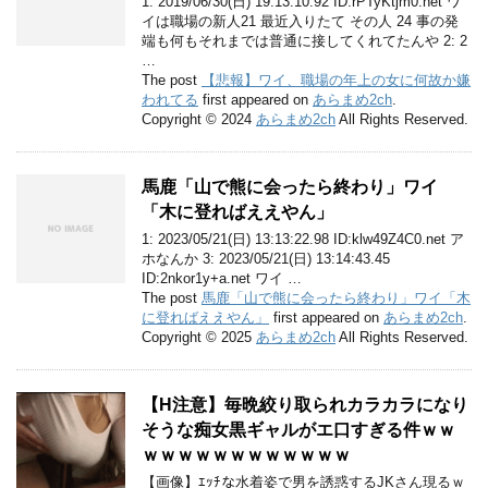
1: 2019/06/30(日) 19:13:10.92 ID:rPTyKtjm0.net ワ
イは職場の新人21 最近入りたて その人 24 事の発
端も何もそれまでは普通に接してくれてたんや 2: 2
…
The post
【悲報】ワイ、職場の年上の女に何故か嫌
われてる
first appeared on
あらまめ2ch
.
Copyright © 2024
あらまめ2ch
All Rights Reserved.
馬鹿「山で熊に会ったら終わり」ワイ
「木に登ればええやん」
1: 2023/05/21(日) 13:13:22.98 ID:klw49Z4C0.net ア
ホなんか 3: 2023/05/21(日) 13:14:43.45
ID:2nkor1y+a.net ワイ …
The post
馬鹿「山で熊に会ったら終わり」ワイ「木
に登ればええやん」
first appeared on
あらまめ2ch
.
Copyright © 2025
あらまめ2ch
All Rights Reserved.
【H注意】毎晩絞り取られカラカラになり
そうな痴女黒ギャルがエ口すぎる件ｗｗ
ｗｗｗｗｗｗｗｗｗｗｗｗ
【画像】ｴｯﾁな水着姿で男を誘惑するJKさん現るｗ