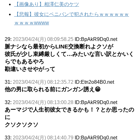
【画像あり】相澤仁美のケツ
【悲報】彼女にペニバンで犯されたらｗｗｗｗｗｗ
ｗｗｗｗwwww
29:
2023/04/24(月) 08:09:58.25
ID:BpAkR9Dq0.net
脈ナシなら最初からLINE交換断れよクソが
彼氏が少し束縛厳しくて…みたいな言い訳とかいく
らでもあるやろ
勘違いさせやがって
31:
2023/04/24(月) 08:12:35.72
ID:Etn2o84B0.net
他の男に取られる前にガンガン誘え😁
32:
2023/04/24(月) 08:13:00.28
ID:BpAkR9Dq0.net
あーマジで人生初彼女できるかも！？とか思ったの
に
クソクソクソ
33:
2023/04/24(月) 08:14:40.79
ID:BpAkR9Dq0.net