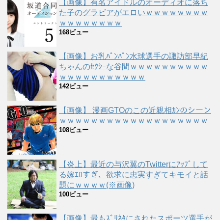
【画像】有名アイドルのオーディオに落ち
た子のグラビアがエロいｗｗｗｗｗｗｗｗ
ｗｗｗｗｗｗｗｗ
168ビュー
【画像】お乳ﾊﾟﾝﾊﾟﾝ水球選手の諏訪部早紀
ちゃんのｾｸｼｰな谷間ｗｗｗｗｗｗｗｗｗｗ
ｗｗｗｗｗｗｗｗｗｗｗ
142ビュー
【画像】 漫画GTOのこの近親相ｶﾝのシーン
ｗｗｗｗｗｗｗｗｗｗｗｗｗｗｗｗｗｗｗ
108ビュー
【炎上】最近の与沢翼のTwitterにｱｯﾌﾟして
る嫁ｴﾛすぎ、欲求に忠実すぎてキモイと話
題にｗｗｗｗ(※画像)
100ビュー
【画像】最もｽﾞﾘﾈﾀにされたスポーツ選手が