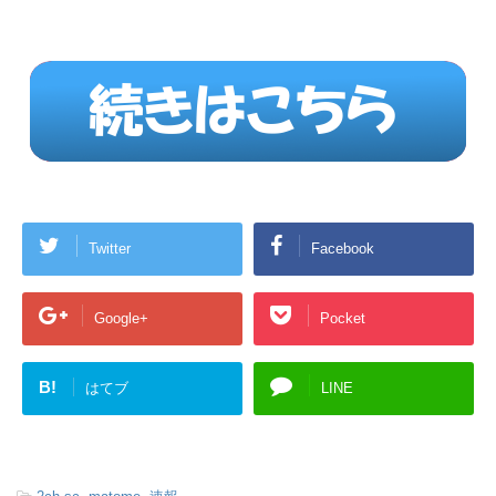
Twitter
Facebook
Google+
Pocket
B!
はてブ
LINE