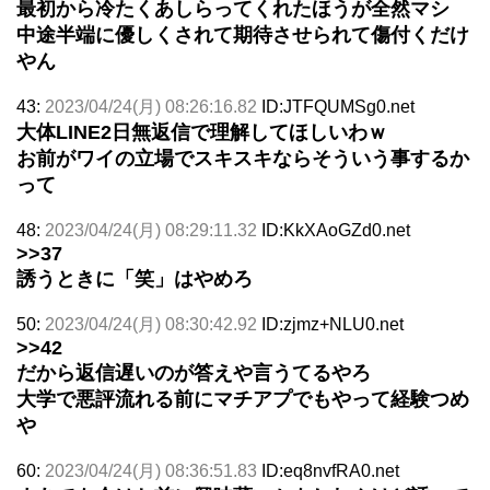
最初から冷たくあしらってくれたほうが全然マシ
中途半端に優しくされて期待させられて傷付くだけ
やん
43:
2023/04/24(月) 08:26:16.82
ID:JTFQUMSg0.net
大体LINE2日無返信で理解してほしいわｗ
お前がワイの立場でスキスキならそういう事するか
って
48:
2023/04/24(月) 08:29:11.32
ID:KkXAoGZd0.net
>>37
誘うときに「笑」はやめろ
50:
2023/04/24(月) 08:30:42.92
ID:zjmz+NLU0.net
>>42
だから返信遅いのが答えや言うてるやろ
大学で悪評流れる前にマチアプでもやって経験つめ
や
60:
2023/04/24(月) 08:36:51.83
ID:eq8nvfRA0.net