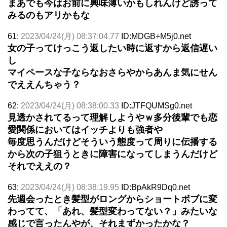
まあでも今はお前に興味薄いかもしれんけど誘って
みるのもアリかもな
61:
2023/04/24(月) 08:37:04.77
ID:MDGB+M5j0.net
女の子ってけっこう返したい時に返すから返信遅い
し
マイペースな子ならなおさらやからあんま気にせん
でええんちゃう？
62:
2023/04/24(月) 08:38:00.33
ID:JTFQUMSg0.net
見透かされてるって理解しようやｗ多分後輩でも恋
愛関係においてはイッチよりも強者や
毎度思うんだけどそういう態度って周りに伝播する
から次の子狙うときに障害になってしまうんだけど
それでええの？
63:
2023/04/24(月) 08:38:19.95
ID:BpAkR9Dq0.net
先週会ったとき髪型がロングからショートボブに変
わってて、「あれ、髪型変わってない？」みたいな
感じで言ったんやが、それまずかったかな？