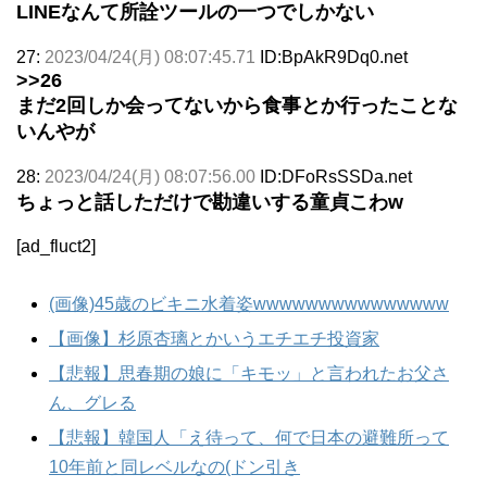
LINEなんて所詮ツールの一つでしかない
27:
2023/04/24(月) 08:07:45.71
ID:BpAkR9Dq0.net
>>26
まだ2回しか会ってないから食事とか行ったことな
いんやが
28:
2023/04/24(月) 08:07:56.00
ID:DFoRsSSDa.net
ちょっと話しただけで勘違いする童貞こわw
[ad_fluct2]
(画像)45歳のビキニ水着姿wwwwwwwwwwwwwww
【画像】杉原杏璃とかいうエチエチ投資家
【悲報】思春期の娘に「キモッ」と言われたお父さ
ん、グレる
【悲報】韓国人「え待って、何で日本の避難所って
10年前と同レベルなの(ドン引き