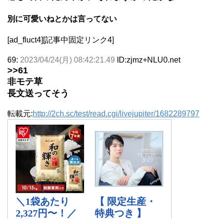
別に可愛いねとかは言ってない
[ad_fluct4][記事中固定リンク4]
69:
2023/04/24(月) 08:42:21.49
ID:zjmz+NLU0.net
>>61
非モテ草
長文送ってそう
転載元:
http://2ch.sc/test/read.cgi/livejupiter/1682289797