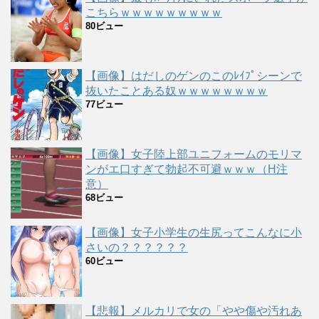
こちらｗｗｗｗｗｗｗｗｗ
80ビュー
【画像】はだしのゲンのこのﾚｲﾌﾟシーンで
抜いたことある奴ｗｗｗｗｗｗｗｗ
77ビュー
【画像】女子陸上部ユニフォームのモリマ
ンがエ口すぎて勃起不可避ｗｗｗ（H注
意）
68ビュー
【画像】女子小学生の生尻ってこんなに小
さいの？？？？？？
60ビュー
【悲報】メルカリで女の「やや傷や汚れあ