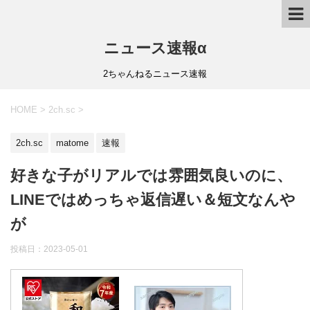
ニュース速報α
2ちゃんねるニュース速報
HOME
>
2ch.sc
>
2ch.sc
matome
速報
好きな子がリアルでは雰囲気良いのに、
LINEではめっちゃ返信遅い＆短文なんや
が
投稿日：
2023-05-01