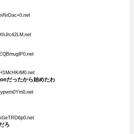
:eiNrDac+0.net
:XhJrc42LM.net
:EQBmugIP0.net
:H1McHKrM0.net
honだったから始めたわ
:lypwm0Ym0.net
:kGeTRD6p0.net
だろ