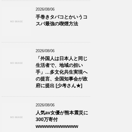
2026/08/06
手巻きタバコとかいうコ
スパ最強の喫煙方法
2026/08/06
「外国人は日本人と同じ
生活者で、地域の担い
手」…多文化共生実現へ
の提言、全国知事会が政
府に提出 [少考さん★]
2026/08/06
人気av女優が熊本震災に
300万寄付
wwwwwwwwwwww