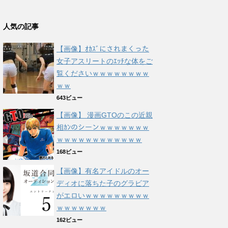
人気の記事
【画像】ｵｶｽﾞにされまくった
女子アスリートのｴｯﾁな体をご
覧くださいｗｗｗｗｗｗｗｗ
ｗｗ
643ビュー
【画像】 漫画GTOのこの近親
相ｶﾝのシーンｗｗｗｗｗｗｗ
ｗｗｗｗｗｗｗｗｗｗｗｗ
168ビュー
【画像】有名アイドルのオー
ディオに落ちた子のグラビア
がエロいｗｗｗｗｗｗｗｗｗ
ｗｗｗｗｗｗｗ
162ビュー