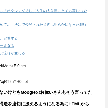
む「ボクシングそして人生の大先輩。とても寂しいで
めて…」法廷で公開された音声…明らかになった犯行
、定着する
ーすぎる
と流れが変わる
:NfMqm+Ei0.net
:AqRT2uYH0.net
いけどもGoogleのお偉いさんもそう言ってた
構造を適切に扱えるようになる為にHTMLから