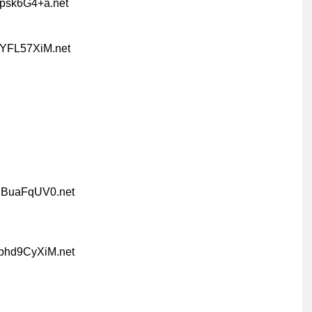
Bpsk6G4+a.net
PYFL57XiM.net
:iBuaFqUV0.net
:bhd9CyXiM.net