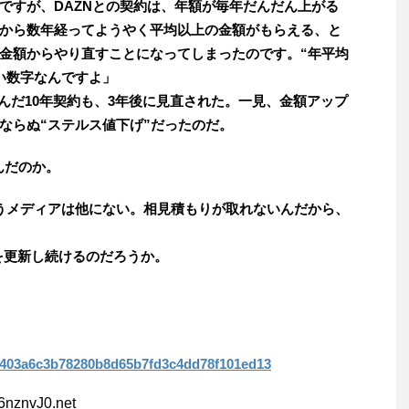
ですが、DAZNとの契約は、年額が毎年だんだん上がる
から数年経ってようやく平均以上の金額がもらえる、と
金額からやり直すことになってしまったのです。“年平均
い数字なんですよ」
んだ10年契約も、3年後に見直された。一見、金額アップ
ならぬ“ステルス値下げ”だったのだ。
んだのか。
うメディアは他にない。相見積もりが取れないんだから、
を更新し続けるのだろうか。
ab8403a6c3b78280b8d65b7fd3c4dd78f101ed13
6nznvJ0.net