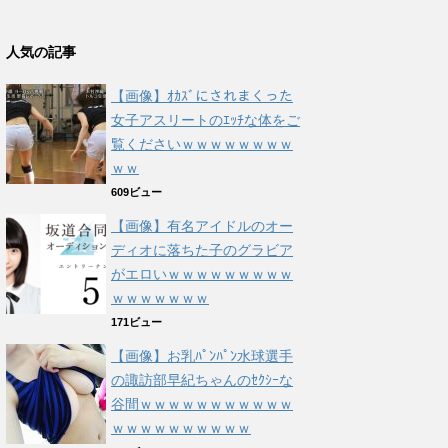
人気の記事
【画像】ｵｶｽﾞにされまくった
女子アスリートのｴｯﾁな体をご
覧くださいｗｗｗｗｗｗｗｗ
ｗｗ
609ビュー
【画像】有名アイドルのオー
ディオに落ちた子のグラビア
がエロいｗｗｗｗｗｗｗｗｗ
ｗｗｗｗｗｗｗ
171ビュー
【画像】お乳ﾊﾟﾝﾊﾟﾝ水球選手
の諏訪部早紀ちゃんのｾｸｼｰな
谷間ｗｗｗｗｗｗｗｗｗｗｗ
ｗｗｗｗｗｗｗｗｗｗ