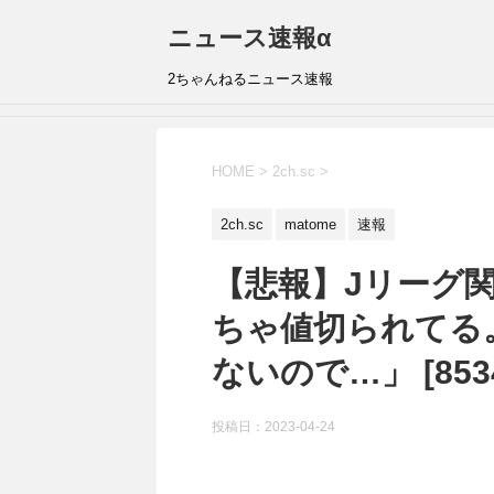
ニュース速報α
2ちゃんねるニュース速報
HOME
>
2ch.sc
>
2ch.sc
matome
速報
【悲報】Jリーグ関
ちゃ値切られてる
ないので…」 [8534
投稿日：
2023-04-24