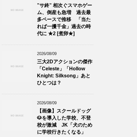
”サ終” 相次ぐスマホゲー
ム、倒産も急増 過去最
多ペースで推移 「当た
れば一攫千金」過去の時
代に ★2 [煮卵★]
2026/08/09
三大2Dアクションの傑作
「Celeste」「Hollow
Knight: Silksong」あと
ひとつは？
2026/08/09
【画像】スクールドッグ
🐶を導入した学校、不登
校が激減 JK「犬のため
に学校行きたくなる」