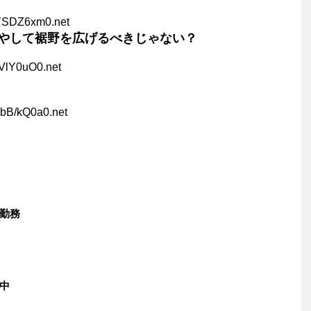
YSDZ6xm0.net
やして裾野を広げるべきじゃない？
VlY0uO0.net
RbB/kQ0a0.net
勤務
中