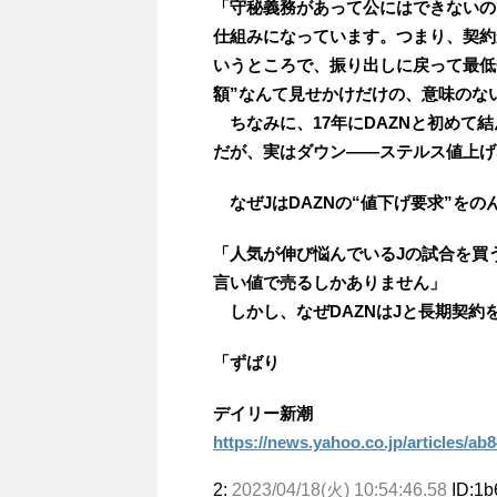
「守秘義務があって公にはできないの
仕組みになっています。つまり、契約
いうところで、振り出しに戻って最低
額”なんて見せかけだけの、意味のな
ちなみに、17年にDAZNと初めて結
だが、実はダウン――ステルス値上げ
なぜJはDAZNの“値下げ要求”をの
「人気が伸び悩んでいるJの試合を買
言い値で売るしかありません」
しかし、なぜDAZNはJと長期契約
「ずばり
デイリー新潮
https://news.yahoo.co.jp/articles/
2:
2023/04/18(火) 10:54:46.58
ID:1b