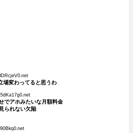
IDRcjeV0.net
の立場変わってると思うわ
m5dKa17g0.net
せでアホみたいな月額料金
見られない欠陥
I/90Bkq0.net