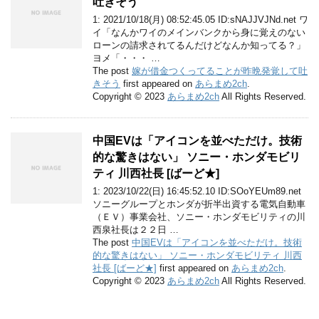
吐きそう
1: 2021/10/18(月) 08:52:45.05 ID:sNAJJVJNd.net ワ
イ「なんかワイのメインバンクから身に覚えのない
ローンの請求されてるんだけどなんか知ってる？」
ヨメ「・・・ …
The post
嫁が借金つくってることが昨晩発覚して吐
きそう
first appeared on
あらまめ2ch
.
Copyright © 2023
あらまめ2ch
All Rights Reserved.
中国EVは「アイコンを並べただけ。技術
的な驚きはない」 ソニー・ホンダモビリ
ティ 川西社長 [ばーど★]
1: 2023/10/22(日) 16:45:52.10 ID:SOoYEUm89.net
ソニーグループとホンダが折半出資する電気自動車
（ＥＶ）事業会社、ソニー・ホンダモビリティの川
西泉社長は２２日 …
The post
中国EVは「アイコンを並べただけ。技術
的な驚きはない」 ソニー・ホンダモビリティ 川西
社長 [ばーど★]
first appeared on
あらまめ2ch
.
Copyright © 2023
あらまめ2ch
All Rights Reserved.