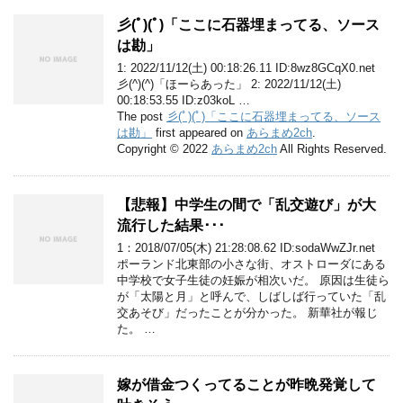
彡(ﾟ)(ﾟ)「ここに石器埋まってる、ソース
は勘」
1: 2022/11/12(土) 00:18:26.11 ID:8wz8GCqX0.net
彡(^)(^)「ほーらあった」 2: 2022/11/12(土)
00:18:53.55 ID:z03koL …
The post
彡(ﾟ)(ﾟ)「ここに石器埋まってる、ソース
は勘」
first appeared on
あらまめ2ch
.
Copyright © 2022
あらまめ2ch
All Rights Reserved.
【悲報】中学生の間で「乱交遊び」が大
流行した結果･･･
1：2018/07/05(木) 21:28:08.62 ID:sodaWwZJr.net
ポーランド北東部の小さな街、オストローダにある
中学校で女子生徒の妊娠が相次いだ。 原因は生徒ら
が「太陽と月」と呼んで、しばしば行っていた「乱
交あそび」だったことが分かった。 新華社が報じ
た。 …
嫁が借金つくってることが昨晩発覚して