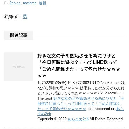
-
2ch.sc
,
matome
,
速報
執筆者：
男
関連記事
好きな女の子を嫉妬させる為にワザと
「今日何時に遊ぶ？」ってLINE送って
「ごめん間違えた」って匂わせたｗｗｗ
ｗｗ
1: 2022/01/28(金) 19:39:22.802 ID:LYGqIo6L0.net 我
ながら気持ち悪いｗｗｗ 効果あったのか分からんけ
どスタンプ返してくれたｗｗｗｗｗ? 2: 2022/01 …
The post
好きな女の子を嫉妬させる為にワザと「今
日何時に遊ぶ？」ってLINE送って「ごめん間違え
た」って匂わせたｗｗｗｗｗ
first appeared on
あら
まめ2ch
.
Copyright © 2022
あらまめ2ch
All Rights Reserved.