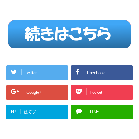
Twitter
Facebook
Google+
Pocket
B!
はてブ
LINE