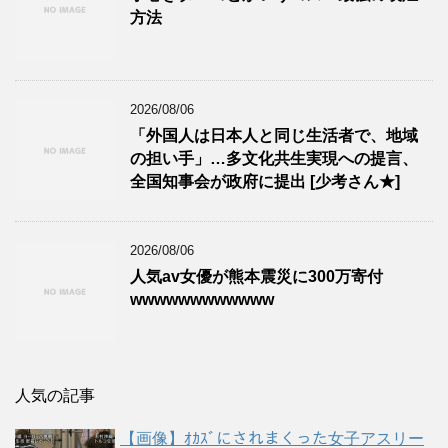
方法
2026/08/06
「外国人は日本人と同じ生活者で、地域
の担い手」…多文化共生実現への提言、
全国知事会が政府に提出 [少考さん★]
2026/08/06
人気av女優が熊本震災に300万寄付
wwwwwwwwwwww
人気の記事
【画像】ｵｶｽﾞにされまくった女子アスリー