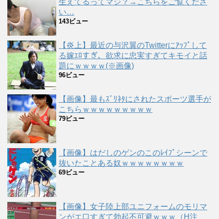
生えてるってマジ？→こちらをご覧くださ
い…
143ビュー
【炎上】最近の与沢翼のTwitterにｱｯﾌﾟして
る嫁ｴﾛすぎ、欲求に忠実すぎてキモイと話
題にｗｗｗｗ(※画像)
96ビュー
【画像】最もｽﾞﾘﾈﾀにされたスポーツ選手が
こちらｗｗｗｗｗｗｗｗｗ
79ビュー
【画像】はだしのゲンのこのﾚｲﾌﾟシーンで
抜いたことある奴ｗｗｗｗｗｗｗｗ
69ビュー
【画像】女子陸上部ユニフォームのモリマ
ンがエ口すぎて勃起不可避ｗｗｗ（H注