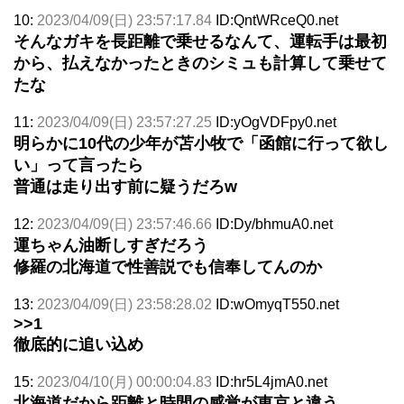
10:
2023/04/09(日) 23:57:17.84
ID:QntWRceQ0.net
そんなガキを長距離で乗せるなんて、運転手は最初
から、払えなかったときのシミュも計算して乗せて
たな
11:
2023/04/09(日) 23:57:27.25
ID:yOgVDFpy0.net
明らかに10代の少年が苫小牧で「函館に行って欲し
い」って言ったら
普通は走り出す前に疑うだろw
12:
2023/04/09(日) 23:57:46.66
ID:Dy/bhmuA0.net
運ちゃん油断しすぎだろう
修羅の北海道で性善説でも信奉してんのか
13:
2023/04/09(日) 23:58:28.02
ID:wOmyqT550.net
>>1
徹底的に追い込め
15:
2023/04/10(月) 00:00:04.83
ID:hr5L4jmA0.net
北海道だから距離と時間の感覚が東京と違う