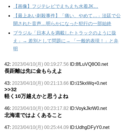
【画像】フジテレビでえちえち水着JK…
【最上あい刺殺事件】「痛い、やめて…」法廷で公
開された音声…明らかになった犯行の一部始終
ブラジル「日本人を満載したトラックのように扱
え」→ 差別として問題に→ 「一般的表現！」と弁
明
42:
2023/04/10(月) 00:19:27.56
ID:8fLuVQ8O0.net
長距離は先に金もらえよ
43:
2023/04/10(月) 00:21:13.66
ID:i15kxWq+0.net
>>32
軽く10万越えかと思うよね
46:
2023/04/10(月) 00:23:17.82
ID:VoykJkrW0.net
北海道ではよくあること
47:
2023/04/10(月) 00:25:44.09
ID:UdhgDFyY0.net