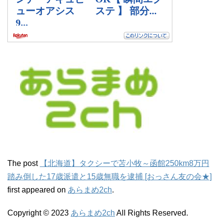
The post
【北海道】タクシーで苫小牧～函館250km8万円
踏み倒した17歳派遣と15歳無職を逮捕 [おっさん友の会★]
first appeared on
あらまめ2ch
.
Copyright © 2023
あらまめ2ch
All Rights Reserved.