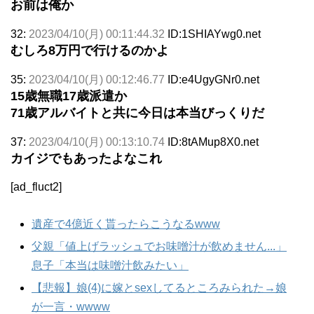
お前は俺か
32:
2023/04/10(月) 00:11:44.32
ID:1SHIAYwg0.net
むしろ8万円で行けるのかよ
35:
2023/04/10(月) 00:12:46.77
ID:e4UgyGNr0.net
15歳無職17歳派遣か
71歳アルバイトと共に今日は本当びっくりだ
37:
2023/04/10(月) 00:13:10.74
ID:8tAMup8X0.net
カイジでもあったよなこれ
[ad_fluct2]
遺産で4億近く貰ったらこうなるwww
父親「値上げラッシュでお味噌汁が飲めません...」
息子「本当は味噌汁飲みたい」
【悲報】娘(4)に嫁とsexしてるところみられた→娘
が一言・wwww