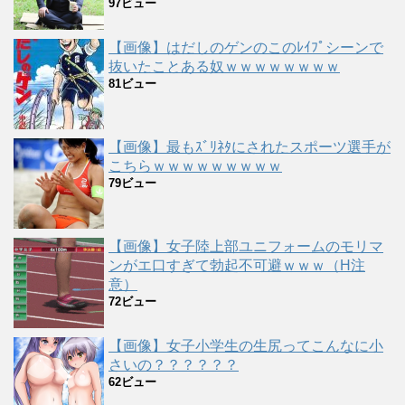
97ビュー
【画像】はだしのゲンのこのﾚｲﾌﾟシーンで
抜いたことある奴ｗｗｗｗｗｗｗｗ
81ビュー
【画像】最もｽﾞﾘﾈﾀにされたスポーツ選手が
こちらｗｗｗｗｗｗｗｗｗ
79ビュー
【画像】女子陸上部ユニフォームのモリマ
ンがエ口すぎて勃起不可避ｗｗｗ（H注
意）
72ビュー
【画像】女子小学生の生尻ってこんなに小
さいの？？？？？？
62ビュー