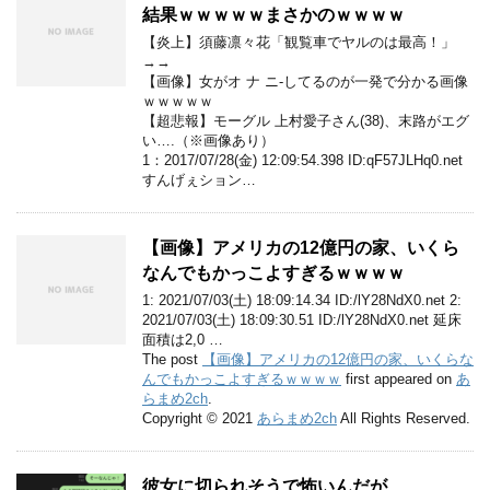
結果ｗｗｗｗｗまさかのｗｗｗｗ
【炎上】須藤凛々花「観覧車でヤルのは最高！」
→→
【画像】女がオ ナ ニ-してるのが一発で分かる画像
ｗｗｗｗｗ
【超悲報】モーグル 上村愛子さん(38)、末路がエグ
い….（※画像あり）
1：2017/07/28(金) 12:09:54.398 ID:qF57JLHq0.net
すんげぇション…
【画像】アメリカの12億円の家、いくら
なんでもかっこよすぎるｗｗｗｗ
1: 2021/07/03(土) 18:09:14.34 ID:/lY28NdX0.net 2:
2021/07/03(土) 18:09:30.51 ID:/lY28NdX0.net 延床
面積は2,0 …
The post
【画像】アメリカの12億円の家、いくらな
んでもかっこよすぎるｗｗｗｗ
first appeared on
あ
らまめ2ch
.
Copyright © 2021
あらまめ2ch
All Rights Reserved.
彼女に切られそうで怖いんだが……