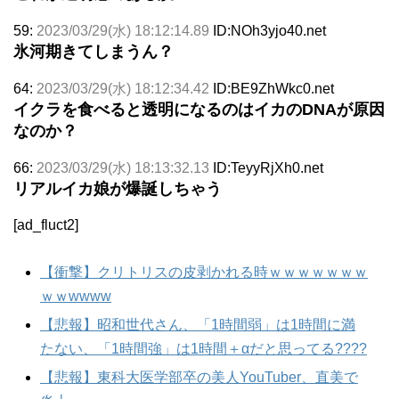
59:
2023/03/29(水) 18:12:14.89
ID:NOh3yjo40.net
氷河期きてしまうん？
64:
2023/03/29(水) 18:12:34.42
ID:BE9ZhWkc0.net
イクラを食べると透明になるのはイカのDNAが原因
なのか？
66:
2023/03/29(水) 18:13:32.13
ID:TeyyRjXh0.net
リアルイカ娘が爆誕しちゃう
[ad_fluct2]
【衝撃】クリトリスの皮剥かれる時ｗｗｗｗｗｗｗ
ｗｗwwww
【悲報】昭和世代さん、「1時間弱」は1時間に満
たない、「1時間強」は1時間＋αだと思ってる????
【悲報】東科大医学部卒の美人YouTuber、直美で