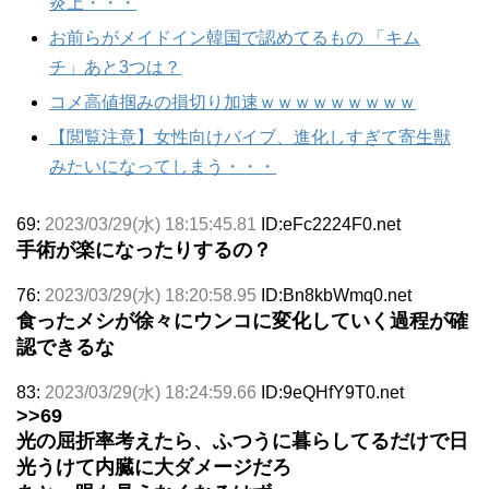
炎上・・・
お前らがメイドイン韓国で認めてるもの 「キム
チ」あと3つは？
コメ高値掴みの損切り加速ｗｗｗｗｗｗｗｗｗ
【閲覧注意】女性向けバイブ、進化しすぎて寄生獣
みたいになってしまう・・・
69:
2023/03/29(水) 18:15:45.81
ID:eFc2224F0.net
手術が楽になったりするの？
76:
2023/03/29(水) 18:20:58.95
ID:Bn8kbWmq0.net
食ったメシが徐々にウンコに変化していく過程が確
認できるな
83:
2023/03/29(水) 18:24:59.66
ID:9eQHfY9T0.net
>>69
光の屈折率考えたら、ふつうに暮らしてるだけで日
光うけて内臓に大ダメージだろ