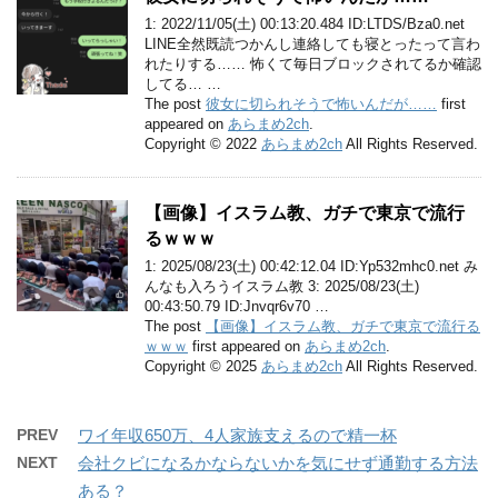
1: 2022/11/05(土) 00:13:20.484 ID:LTDS/Bza0.net
LINE全然既読つかんし連絡しても寝とったって言わ
れたりする…… 怖くて毎日ブロックされてるか確認
してる… …
The post
彼女に切られそうで怖いんだが……
first
appeared on
あらまめ2ch
.
Copyright © 2022
あらまめ2ch
All Rights Reserved.
【画像】イスラム教、ガチで東京で流行
るｗｗｗ
1: 2025/08/23(土) 00:42:12.04 ID:Yp532mhc0.net み
んなも入ろうイスラム教 3: 2025/08/23(土)
00:43:50.79 ID:Jnvqr6v70 …
The post
【画像】イスラム教、ガチで東京で流行る
ｗｗｗ
first appeared on
あらまめ2ch
.
Copyright © 2025
あらまめ2ch
All Rights Reserved.
PREV
ワイ年収650万、4人家族支えるので精一杯
NEXT
会社クビになるかならないかを気にせず通勤する方法
ある？