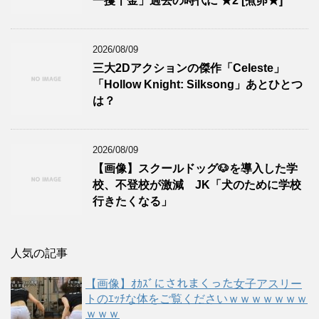
一攫千金」過去の時代に ★2 [煮卵★]
2026/08/09
三大2Dアクションの傑作「Celeste」
「Hollow Knight: Silksong」あとひとつ
は？
2026/08/09
【画像】スクールドッグ🐶を導入した学
校、不登校が激減 JK「犬のために学校
行きたくなる」
人気の記事
【画像】ｵｶｽﾞにされまくった女子アスリー
トのｴｯﾁな体をご覧くださいｗｗｗｗｗｗｗ
ｗｗｗ