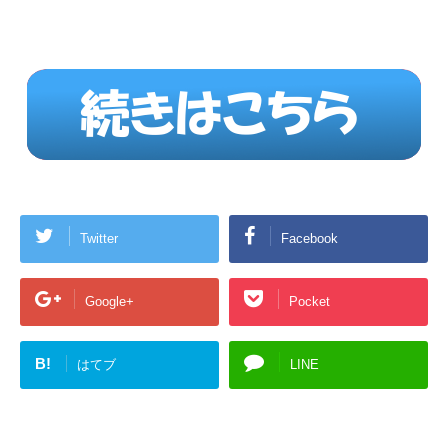
Twitter
Facebook
Google+
Pocket
B!
はてブ
LINE