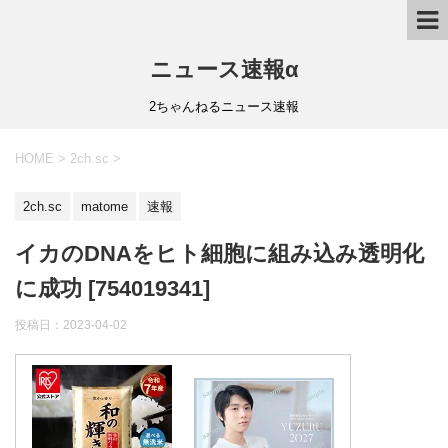
ニュース速報α
2ちゃんねるニュース速報
HOME
>
2ch.sc
>
2ch.sc
matome
速報
イカのDNAをヒト細胞に組み込み透明化
に成功 [754019341]
投稿日：
2023-04-02