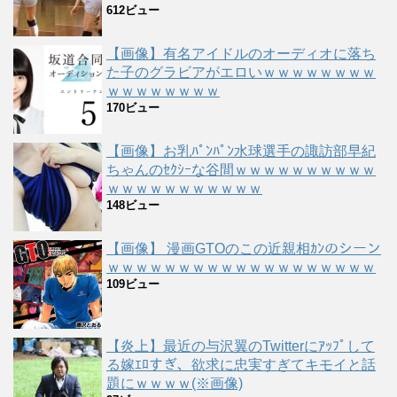
612ビュー
【画像】有名アイドルのオーディオに落ち
た子のグラビアがエロいｗｗｗｗｗｗｗｗ
ｗｗｗｗｗｗｗｗ
170ビュー
【画像】お乳ﾊﾟﾝﾊﾟﾝ水球選手の諏訪部早紀
ちゃんのｾｸｼｰな谷間ｗｗｗｗｗｗｗｗｗｗ
ｗｗｗｗｗｗｗｗｗｗｗ
148ビュー
【画像】 漫画GTOのこの近親相ｶﾝのシーン
ｗｗｗｗｗｗｗｗｗｗｗｗｗｗｗｗｗｗｗ
109ビュー
【炎上】最近の与沢翼のTwitterにｱｯﾌﾟして
る嫁ｴﾛすぎ、欲求に忠実すぎてキモイと話
題にｗｗｗｗ(※画像)