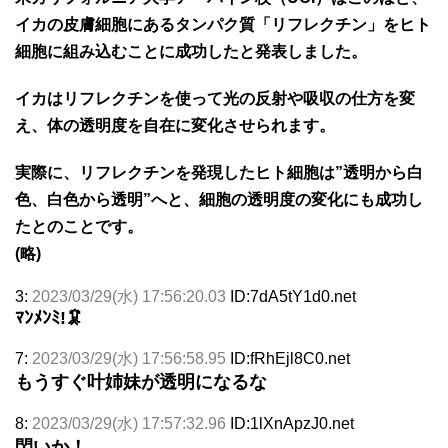
イカの皮膚細胞にあるタンパク質「リフレクチン」をヒト
細胞に組み込むことに成功したと発表しました。
イカはリフレクチンを使って光の反射や吸収の仕方を変
え、体の透明度を自在に変化させられます。
実際に、リフレクチンを発現したヒト細胞は”透明から白
色、白色から透明”へと、細胞の透明度の変化にも成功し
たとのことです。
(略)
3:
2023/03/29(水) 17:56:20.03
ID:7dA5tY1d0.net
ﾏﾝﾒﾝﾐ!🦑
7:
2023/03/29(水) 17:56:58.95
ID:fRhEjl8C0.net
もうすぐ叶姉妹が透明になるな
8:
2023/03/29(水) 17:57:32.96
ID:1lXnApzJ0.net
閃いか！