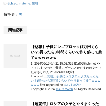
-
2ch.sc
,
matome
,
速報
執筆者：
男
関連記事
【悲報】子供にレゴブロック(1万円くら
い？)買ったら3時間くらいで作り飾って終
了w w w w w w
1: 2024/09/13(金) 21:15:02.325 ID:rf065hchr.net や
ってしまったわ…普通にゲームとかにすればよかっ
たかもしれん 2: 2024/09/13(金) …
The post
【悲報】子供にレゴブロック(1万円くら
い？)買ったら3時間くらいで作り飾って終了w w w
w w w
first appeared on
あらまめ2ch
.
Copyright © 2024
あらまめ2ch
All Rights Reserved.
【超驚愕】ロシアの女子とやりまくった