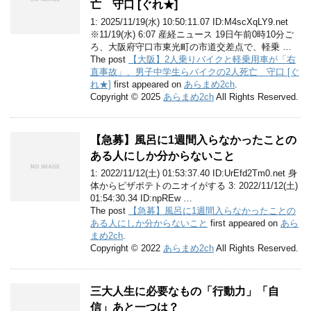
亡 守口 [ぐれ★]
1: 2025/11/19(水) 10:50:11.07 ID:M4scXqLY9.net
※11/19(水) 6:07 産経ニュース 19日午前0時10分ご
ろ、大阪府守口市東光町の市道交差点で、軽乗 …
The post
【大阪】2人乗りバイクと軽乗用車が「右
直事故」、男子中学生らバイクの2人死亡 守口 [ぐ
れ★]
first appeared on
あらまめ2ch
.
Copyright © 2025
あらまめ2ch
All Rights Reserved.
【急募】風呂に1週間入らなかったことの
ある人にしか分からないこと
1: 2022/11/12(土) 01:53:37.40 ID:UrEfd2Tm0.net 身
体からピザポテトのニオイがする 3: 2022/11/12(土)
01:54:30.34 ID:npREw …
The post
【急募】風呂に1週間入らなかったことの
ある人にしか分からないこと
first appeared on
あら
まめ2ch
.
Copyright © 2022
あらまめ2ch
All Rights Reserved.
三大人生に必要なもの「行動力」「自
信」あと一つは？