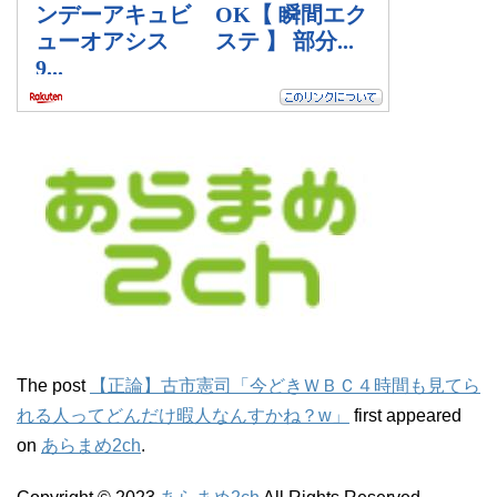
The post
【正論】古市憲司「今どきＷＢＣ４時間も見てら
れる人ってどんだけ暇人なんすかね？w」
first appeared
on
あらまめ2ch
.