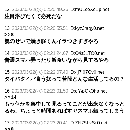
12:
2023/03/22(水) 02:20:49.26
ID:mULcoXcEp.net
注目浴びたくて必死だな
13:
2023/03/22(水) 02:20:55.51
ID:kyzJraqy0.net
>>8
親のせいで焼き豚くんイラつきすぎやろ
14:
2023/03/22(水) 02:21:24.67
ID:O/ktJLTO0.net
普通スマホ弄ったり飯食いながら見てるやろ
15:
2023/03/22(水) 02:22:07.40
ID:4j7i07Cv0.net
タイパタイパ言う奴って普段どんな生活してるの？
16:
2023/03/22(水) 02:23:01.50
ID:qY/pCkOha.net
>>14
もう何かを集中して見るってことが出来なくなっと
るわ、ちょっと時間あればすぐスマホ触ってしまう
17:
2023/03/22(水) 02:23:20.41
ID:ZN75LvSc0.net
>>8