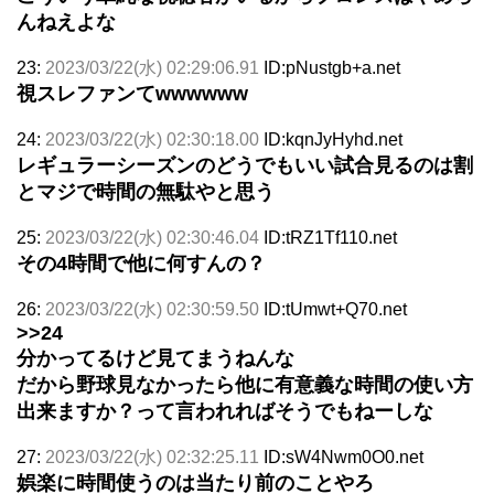
んねえよな
23:
2023/03/22(水) 02:29:06.91
ID:pNustgb+a.net
視スレファンてwwwwww
24:
2023/03/22(水) 02:30:18.00
ID:kqnJyHyhd.net
レギュラーシーズンのどうでもいい試合見るのは割
とマジで時間の無駄やと思う
25:
2023/03/22(水) 02:30:46.04
ID:tRZ1Tf110.net
その4時間で他に何すんの？
26:
2023/03/22(水) 02:30:59.50
ID:tUmwt+Q70.net
>>24
分かってるけど見てまうねんな
だから野球見なかったら他に有意義な時間の使い方
出来ますか？って言われればそうでもねーしな
27:
2023/03/22(水) 02:32:25.11
ID:sW4Nwm0O0.net
娯楽に時間使うのは当たり前のことやろ