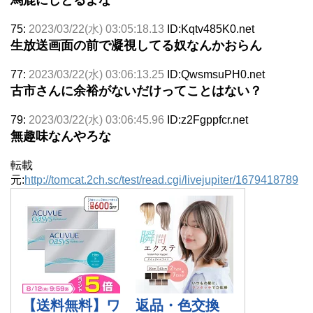
75:
2023/03/22(水) 03:05:18.13
ID:Kqtv485K0.net
生放送画面の前で凝視してる奴なんかおらん
77:
2023/03/22(水) 03:06:13.25
ID:QwsmsuPH0.net
古市さんに余裕がないだけってことはない？
79:
2023/03/22(水) 03:06:45.96
ID:z2Fgppfcr.net
無趣味なんやろな
転載
元:
http://tomcat.2ch.sc/test/read.cgi/livejupiter/1679418789