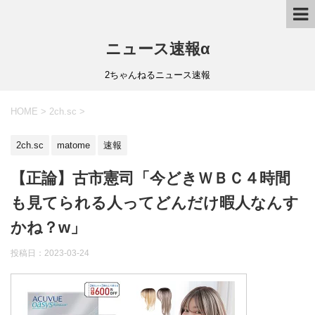
ニュース速報α
2ちゃんねるニュース速報
HOME
>
2ch.sc
>
2ch.sc
matome
速報
【正論】古市憲司「今どきＷＢＣ４時間
も見てられる人ってどんだけ暇人なんす
かね？w」
投稿日：
2023-03-24