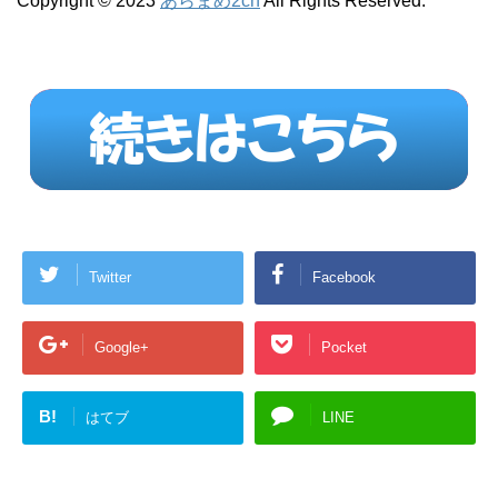
Copyright © 2023
あらまめ2ch
All Rights Reserved.
Twitter
Facebook
Google+
Pocket
B!
はてブ
LINE