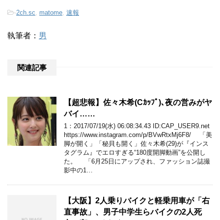
-
2ch.sc
,
matome
,
速報
執筆者：
男
関連記事
【超悲報】佐々木希(Cｶｯﾌﾟ)､夜の営みがヤ
バイ……
1：2017/07/19(水) 06:08:34.43 ID:CAP_USER9.net
https://www.instagram.com/p/BVwRtxMj6F8/ 「美
脚が開く」「秘貝も開く」佐々木希(29)が『インス
タグラム』でエロすぎる“180度開脚動画”を公開し
た。 「6月25日にアップされ、ファッション誌撮
影中の1…
【大阪】2人乗りバイクと軽乗用車が「右
直事故」、男子中学生らバイクの2人死