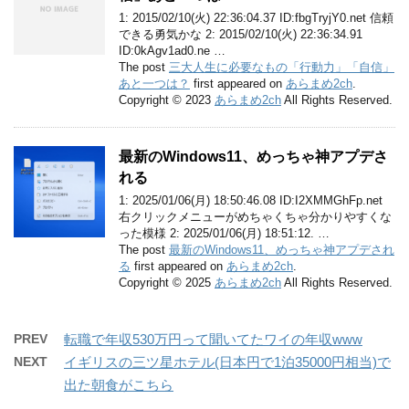
1: 2015/02/10(火) 22:36:04.37 ID:fbgTryjY0.net 信頼
できる勇気かな 2: 2015/02/10(火) 22:36:34.91
ID:0kAgv1ad0.ne …
The post
三大人生に必要なもの「行動力」「自信」
あと一つは？
first appeared on
あらまめ2ch
.
Copyright © 2023
あらまめ2ch
All Rights Reserved.
最新のWindows11、めっちゃ神アプデさ
れる
1: 2025/01/06(月) 18:50:46.08 ID:I2XMMGhFp.net
右クリックメニューがめちゃくちゃ分かりやすくな
った模様 2: 2025/01/06(月) 18:51:12. …
The post
最新のWindows11、めっちゃ神アプデされ
る
first appeared on
あらまめ2ch
.
Copyright © 2025
あらまめ2ch
All Rights Reserved.
PREV
転職で年収530万円って聞いてたワイの年収www
NEXT
イギリスの三ツ星ホテル(日本円で1泊35000円相当)で
出た朝食がこちら