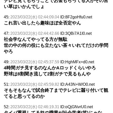
テレビ見てもらうことでお金もらってる人がその言
い草はいかんでしょ
45:
2023/03/22(水) 02:44:09.04
ID:8F2goHfu0.net
これ言い出したら趣味ほぼ全否定やん
47:
2023/03/22(水) 02:44:42.66
ID:3QBi7A1I0.net
社会学なんてやってる方が無駄
世の中の何の役にも立たない茶々いれてだけの学問
やろ
49:
2023/03/22(水) 02:45:37.59
ID:HghMFx+d0.net
4時間ガチ見するのなんかAロッドくらいやろ
野球は8割聞き流して2割ガチで見るもんや
51:
2023/03/22(水) 02:45:59.82
ID:A43N+W/O0.net
そもそもなんで試合終了までテレビに齧り付いて観
てると思ってるのか
52:
2023/03/22(水) 02:46:19.31
ID:oQjGNvrU0.net
タイパ重視してる奴の職業が社会学者(笑)じゃな