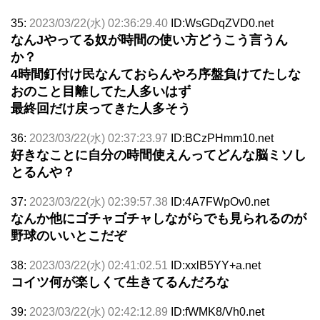
35:
2023/03/22(水) 02:36:29.40
ID:WsGDqZVD0.net
なんJやってる奴が時間の使い方どうこう言うん
か？
4時間釘付け民なんておらんやろ序盤負けてたしな
おのこと目離してた人多いはず
最終回だけ戻ってきた人多そう
36:
2023/03/22(水) 02:37:23.97
ID:BCzPHmm10.net
好きなことに自分の時間使えんってどんな脳ミソし
とるんや？
37:
2023/03/22(水) 02:39:57.38
ID:4A7FWpOv0.net
なんか他にゴチャゴチャしながらでも見られるのが
野球のいいとこだぞ
38:
2023/03/22(水) 02:41:02.51
ID:xxlB5YY+a.net
コイツ何が楽しくて生きてるんだろな
39:
2023/03/22(水) 02:42:12.89
ID:fWMK8/Vh0.net