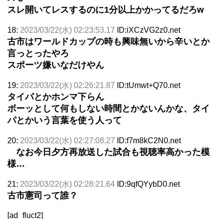
スレ開いてレスするのに1分以上かかってるだろw
18:
2023/03/22(水) 02:23:53.17
ID:iXCzVG2z0.net
古市はワールドカップの時も興味無いから辛いとか
言っとったやろ
スポーツ嫌いなだけやん
19:
2023/03/22(水) 02:26:21.87
ID:tUmwt+Q70.net
タイパとかホンマ下らん
ボーッとして何もしない時間とかないんかな、タイ
パとかいう言葉を使う人って
20:
2023/03/22(水) 02:27:08.27
ID:f7m8kC2N0.net
なお今日夕方再放送した試合も視聴率高かった模
様…
21:
2023/03/22(水) 02:28:21.64
ID:9qfQYybD0.net
古市憲司って誰？
[ad_fluct2]