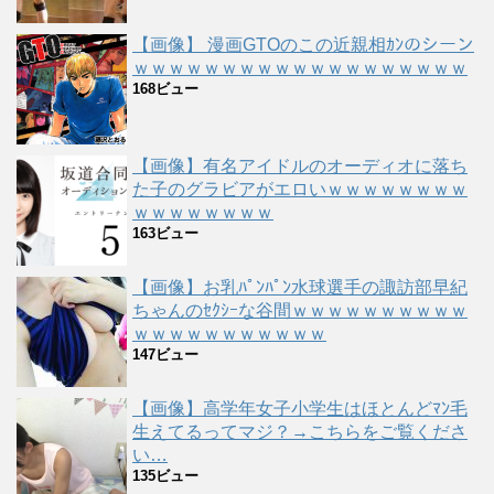
【画像】 漫画GTOのこの近親相ｶﾝのシーン
ｗｗｗｗｗｗｗｗｗｗｗｗｗｗｗｗｗｗｗ
168ビュー
【画像】有名アイドルのオーディオに落ち
た子のグラビアがエロいｗｗｗｗｗｗｗｗ
ｗｗｗｗｗｗｗｗ
163ビュー
【画像】お乳ﾊﾟﾝﾊﾟﾝ水球選手の諏訪部早紀
ちゃんのｾｸｼｰな谷間ｗｗｗｗｗｗｗｗｗｗ
ｗｗｗｗｗｗｗｗｗｗｗ
147ビュー
【画像】高学年女子小学生はほとんどﾏﾝ毛
生えてるってマジ？→こちらをご覧くださ
い…
135ビュー