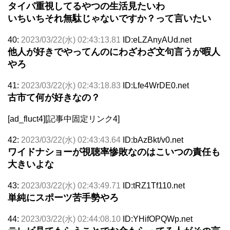
タイパ重視してるやつの生活見たいわ
いちいちそれ無駄じゃないですか？って言いたい
40:
2023/03/22(水) 02:43:13.81
ID:eLZAnyAUd.net
他人が好きでやってんのにわざわざ文句言うが暇人
やろ
41:
2023/03/22(水) 02:43:18.83
ID:Lfe4WrDE0.net
古市て何が好きなの？
[ad_fluct4][記事中固定リンク4]
42:
2023/03/22(水) 02:43:43.64
ID:bAzBkt/v0.net
ワイドナショーが視聴率惨敗なのはこいつの責任も
大きいよな
43:
2023/03/22(水) 02:43:49.71
ID:tRZ1Tf110.net
単純にスポーツ苦手勢やろ
44:
2023/03/22(水) 02:44:08.10
ID:YHifOPQWp.net