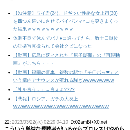
【ｼｺ注意】ワイ君(24)、ドギツい性格な女上司(30)
を四つん這いにさせてパイパンマ○コを突きまくっ
た結果ｗｗｗｗｗｗｗｗｗｗ
体調不良で休んでパチ●コ通ってたら、数十日単位
の証拠写真撮られて会社クビになった
【動画】広島に落とされた『原子爆弾』の『再現動
画』がこちら・・・
【動画】福岡の電車、複数の駅で「チ〇ポッ❤」と
いう構内アナウンスが流れる騒ぎwwwwwwwww
「礼を言う…」←言えよ????
【悲報】ロシア、ガチの大炎上
WWWWWWWWWWWWWWWWWWWWWW
22:
2023/03/22(水) 02:29:04.10
ID:02amBf+X0.net
こういう単純な視聴者がいるからプロレスはやめら