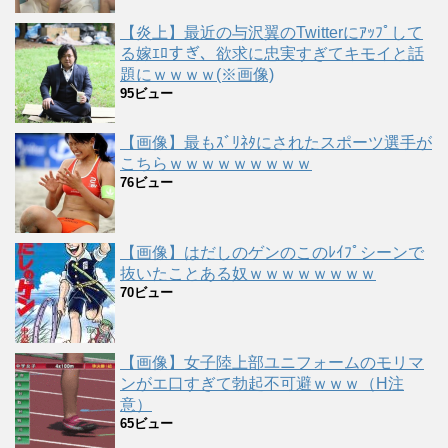
【炎上】最近の与沢翼のTwitterにｱｯﾌﾟして
る嫁ｴﾛすぎ、欲求に忠実すぎてキモイと話
題にｗｗｗｗ(※画像)
95ビュー
【画像】最もｽﾞﾘﾈﾀにされたスポーツ選手が
こちらｗｗｗｗｗｗｗｗｗ
76ビュー
【画像】はだしのゲンのこのﾚｲﾌﾟシーンで
抜いたことある奴ｗｗｗｗｗｗｗｗ
70ビュー
【画像】女子陸上部ユニフォームのモリマ
ンがエ口すぎて勃起不可避ｗｗｗ（H注
意）
65ビュー