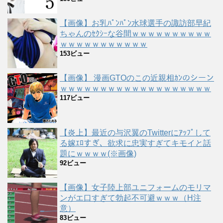
【画像】お乳ﾊﾟﾝﾊﾟﾝ水球選手の諏訪部早紀
ちゃんのｾｸｼｰな谷間ｗｗｗｗｗｗｗｗｗｗ
ｗｗｗｗｗｗｗｗｗｗｗ
153ビュー
【画像】 漫画GTOのこの近親相ｶﾝのシーン
ｗｗｗｗｗｗｗｗｗｗｗｗｗｗｗｗｗｗｗ
117ビュー
【炎上】最近の与沢翼のTwitterにｱｯﾌﾟして
る嫁ｴﾛすぎ、欲求に忠実すぎてキモイと話
題にｗｗｗｗ(※画像)
92ビュー
【画像】女子陸上部ユニフォームのモリマ
ンがエ口すぎて勃起不可避ｗｗｗ（H注
意）
83ビュー