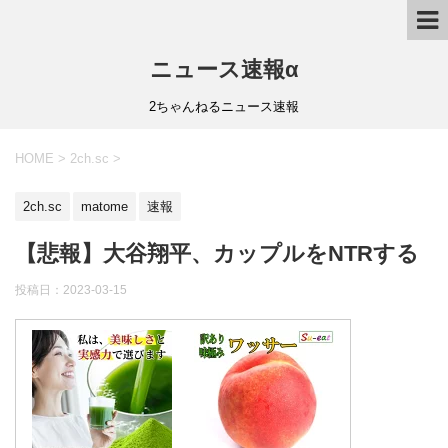
ニュース速報α
2ちゃんねるニュース速報
HOME
>
2ch.sc
>
2ch.sc
matome
速報
【悲報】大谷翔平、カップルをNTRする
投稿日：
2023-03-15