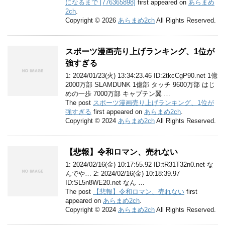
になるまで [776365898]
first appeared on
あらまめ
2ch
.
Copyright © 2026
あらまめ2ch
All Rights Reserved.
スポーツ漫画売り上げランキング、1位が
強すぎる
1: 2024/01/23(火) 13:34:23.46 ID:2tkcCgP90.net 1億
2000万部 SLAMDUNK 1億部 タッチ 9600万部 はじ
めの一歩 7000万部 キャプテン翼 …
The post
スポーツ漫画売り上げランキング、1位が
強すぎる
first appeared on
あらまめ2ch
.
Copyright © 2024
あらまめ2ch
All Rights Reserved.
【悲報】令和ロマン、売れない
1: 2024/02/16(金) 10:17:55.92 ID:tR31T32n0.net な
んでや… 2: 2024/02/16(金) 10:18:39.97
ID:SL5n8WE20.net なん …
The post
【悲報】令和ロマン、売れない
first
appeared on
あらまめ2ch
.
Copyright © 2024
あらまめ2ch
All Rights Reserved.