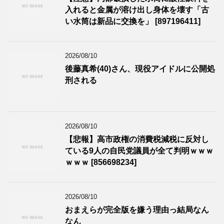
入れると金属が溶け出し身体を壊す「古
い水筒は新品に交換を」 [897196411]
2026/08/10
後藤真希(40)さん、現役アイドルに公開処
刑される
2026/08/10
【悲報】高市政権の消費税減税に反対し
ている9人の自民党議員が全て判明ｗｗｗ
ｗｗｗ [856698234]
2026/08/10
おまえらが完全版を嫌う理由っ結局なん
なん