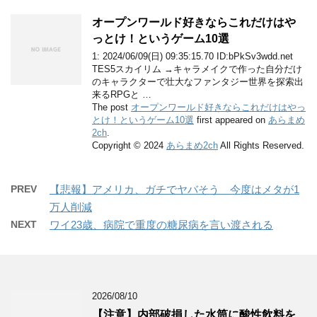
オープンワールド好きならこれだけはや
っとけ！というゲーム10選
1: 2024/06/09(日) 09:35:15.70 ID:bPkSv3wdd.net
TES5スカイリム →キャラメイクで作った自分だけ
のキャラクターで壮大なファンタジー世界を探索出
来るRPGと …
The post
オープンワールド好きならこれだけはやっ
とけ！というゲーム10選
first appeared on
あらまめ
2ch
.
Copyright © 2024
あらまめ2ch
All Rights Reserved.
PREV
【悲報】アメリカ、ガチでヤバそう 今度はメタが1
万人削減
NEXT
ワイ23歳、病院で重度の糖尿病を言い渡される
2026/08/10
【注意】内部破損した水筒に酸性飲料を