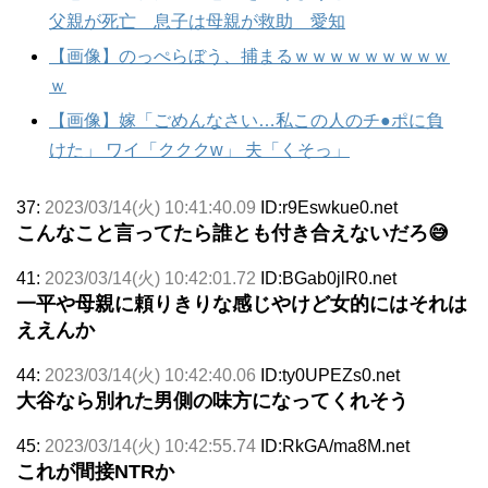
父親が死亡 息子は母親が救助 愛知
【画像】のっぺらぼう、捕まるｗｗｗｗｗｗｗｗｗ
ｗ
【画像】嫁「ごめんなさい…私この人のチ●ポに負
けた」 ワイ「クククw」 夫「くそっ」
37:
2023/03/14(火) 10:41:40.09
ID:r9Eswkue0.net
こんなこと言ってたら誰とも付き合えないだろ😅
41:
2023/03/14(火) 10:42:01.72
ID:BGab0jlR0.net
一平や母親に頼りきりな感じやけど女的にはそれは
ええんか
44:
2023/03/14(火) 10:42:40.06
ID:ty0UPEZs0.net
大谷なら別れた男側の味方になってくれそう
45:
2023/03/14(火) 10:42:55.74
ID:RkGA/ma8M.net
これが間接NTRか