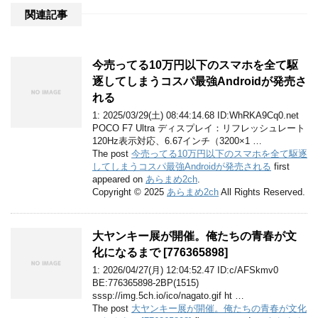
関連記事
今売ってる10万円以下のスマホを全て駆
逐してしまうコスパ最強Androidが発売さ
れる
1: 2025/03/29(土) 08:44:14.68 ID:WhRKA9Cq0.net
POCO F7 Ultra ディスプレイ：リフレッシュレート
120Hz表示対応、6.67インチ（3200×1 …
The post
今売ってる10万円以下のスマホを全て駆逐
してしまうコスパ最強Androidが発売される
first
appeared on
あらまめ2ch
.
Copyright © 2025
あらまめ2ch
All Rights Reserved.
大ヤンキー展が開催。俺たちの青春が文
化になるまで [776365898]
1: 2026/04/27(月) 12:04:52.47 ID:c/AFSkmv0
BE:776365898-2BP(1515)
sssp://img.5ch.io/ico/nagato.gif ht …
The post
大ヤンキー展が開催。俺たちの青春が文化