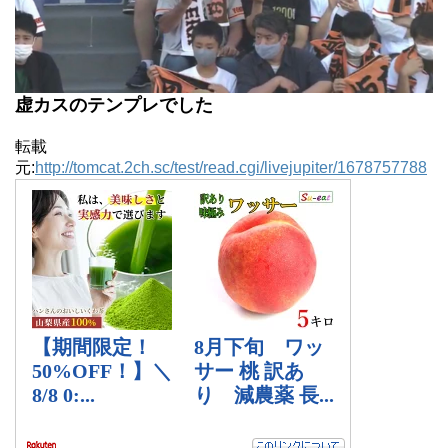
虚カスのテンプレでした
転載
元:
http://tomcat.2ch.sc/test/read.cgi/livejupiter/1678757788