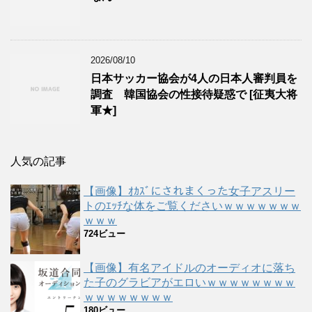
2026/08/10
日本サッカー協会が4人の日本人審判員を
調査 韓国協会の性接待疑惑で [征夷大将
軍★]
人気の記事
【画像】ｵｶｽﾞにされまくった女子アスリー
トのｴｯﾁな体をご覧くださいｗｗｗｗｗｗｗ
ｗｗｗ
724ビュー
【画像】有名アイドルのオーディオに落ち
た子のグラビアがエロいｗｗｗｗｗｗｗｗ
ｗｗｗｗｗｗｗｗ
180ビュー