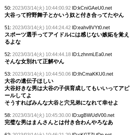
50:
2023/03/14(火) 10:44:00.92
ID:kCniGAeU0.net
大谷って狩野舞子とかいう奴と付き合ってたやん
51:
2023/03/14(火) 10:44:24.42
ID:eahv8VYt0.net
スポーツ選手ってアイドルには感じない嫉妬を覚え
るよな
52:
2023/03/14(火) 10:44:44.18
ID:LzhnmLEa0.net
そんな女別れて正解やん
53:
2023/03/14(火) 10:44:50.06
ID:lhCmaKKU0.net
大谷の遺伝子ほしい
大谷好きな男は大谷の子供育成してもいいってアピ
ールしてよ
そうすればみんな大谷と穴兄弟になれて幸せよ
58:
2023/03/14(火) 10:45:30.00
ID:ugBWUdV00.net
完璧な男はまんさんとは付き合わんやろなあ
62:
2023/03/14(火) 10:46:21.29
ID:cKGTZLtDp.net