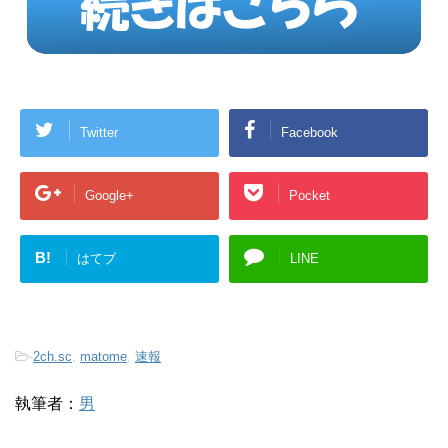
Twitter
Facebook
Google+
Pocket
B!
はてブ
LINE
-
2ch.sc
,
matome
,
速報
執筆者：
男