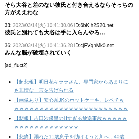
そら大谷と差のない彼氏と付き合えるならそっちの
方がええわな
33:
2023/03/14(火) 10:41:30.06
ID:6bKih2S20.net
彼氏と別れても大谷は手に入らんやろ…
36:
2023/03/14(火) 10:41:36.28
ID:cjFVqhMk0.net
みんな脳が破壊されていく
[ad_fluct2]
【超悲報】明日花キララさん、専門家からあまりに
も非情な一言を告げられる
【画像あり】安心系JKのホットケーキ、レベチｗ
ｗｗｗｗｗｗｗｗｗｗｗｗｗｗｗｗｗｗｗｗｗｗｗ
【悲報】吉田沙保里のHすぎる放送事故ｗｗｗｗｗ
ｗｗｗｗｗｗｗｗｗｗｗｗｗ
【悲痛】溺れた11歳息子を助けようと川へ…40歳