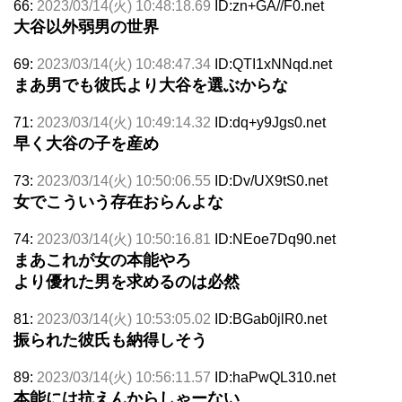
66:
2023/03/14(火) 10:48:18.69
ID:zn+GA//F0.net
大谷以外弱男の世界
69:
2023/03/14(火) 10:48:47.34
ID:QTI1xNNqd.net
まあ男でも彼氏より大谷を選ぶからな
71:
2023/03/14(火) 10:49:14.32
ID:dq+y9Jgs0.net
早く大谷の子を産め
73:
2023/03/14(火) 10:50:06.55
ID:Dv/UX9tS0.net
女でこういう存在おらんよな
74:
2023/03/14(火) 10:50:16.81
ID:NEoe7Dq90.net
まあこれが女の本能やろ
より優れた男を求めるのは必然
81:
2023/03/14(火) 10:53:05.02
ID:BGab0jlR0.net
振られた彼氏も納得しそう
89:
2023/03/14(火) 10:56:11.57
ID:haPwQL310.net
本能には抗えんからしゃーない