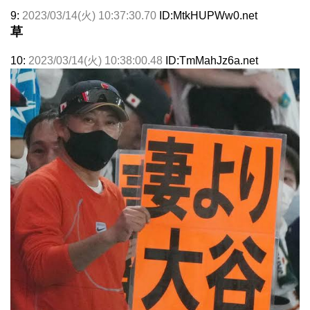
9:
2023/03/14(火) 10:37:30.70
ID:MtkHUPWw0.net
草
10:
2023/03/14(火) 10:38:00.48
ID:TmMahJz6a.net