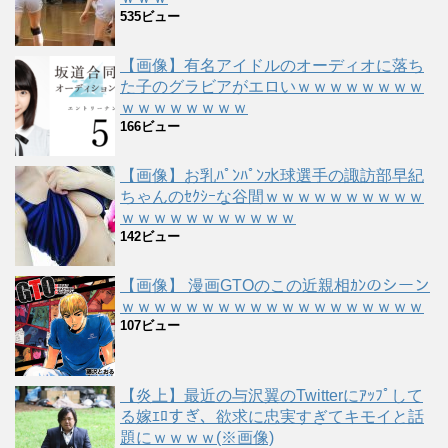
535ビュー
【画像】有名アイドルのオーディオに落ち
た子のグラビアがエロいｗｗｗｗｗｗｗｗ
ｗｗｗｗｗｗｗｗ
166ビュー
【画像】お乳ﾊﾟﾝﾊﾟﾝ水球選手の諏訪部早紀
ちゃんのｾｸｼｰな谷間ｗｗｗｗｗｗｗｗｗｗ
ｗｗｗｗｗｗｗｗｗｗｗ
142ビュー
【画像】 漫画GTOのこの近親相ｶﾝのシーン
ｗｗｗｗｗｗｗｗｗｗｗｗｗｗｗｗｗｗｗ
107ビュー
【炎上】最近の与沢翼のTwitterにｱｯﾌﾟして
る嫁ｴﾛすぎ、欲求に忠実すぎてキモイと話
題にｗｗｗｗ(※画像)