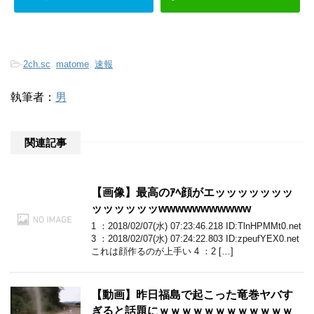
-
2ch.sc
,
matome
,
速報
執筆者：
男
関連記事
【画像】最高のｱﾍ顔がエッッッッッッッ
ッッッッッッwwwwwwwwwww
1 ：2018/02/07(水) 07:23:46.218 ID:TlnHPMMt0.net
3 ：2018/02/07(水) 07:24:22.803 ID:zpeufYEX0.net
これは顔作るのが上手い 4 ：2 […]
【動画】昨日福島で起こった竜巻ヤバす
ぎると話題にｗｗｗｗｗｗｗｗｗｗｗｗ