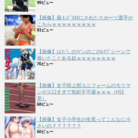
99ビュー
【画像】最もｽﾞﾘﾈﾀにされたスポーツ選手が
こちらｗｗｗｗｗｗｗｗｗ
81ビュー
【画像】はだしのゲンのこのﾚｲﾌﾟシーンで
抜いたことある奴ｗｗｗｗｗｗｗｗ
76ビュー
【画像】女子陸上部ユニフォームのモリマ
ンがエ口すぎて勃起不可避ｗｗｗ（H注
意）
68ビュー
【画像】女子小学生の生尻ってこんなに小
さいの？？？？？？
60ビュー