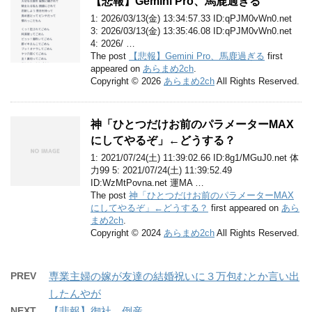
【悲報】Gemini Pro、馬鹿過ぎる
1: 2026/03/13(金) 13:34:57.33 ID:qPJM0vWn0.net
3: 2026/03/13(金) 13:35:46.08 ID:qPJM0vWn0.net
4: 2026/ …
The post
【悲報】Gemini Pro、馬鹿過ぎる
first
appeared on
あらまめ2ch
.
Copyright © 2026
あらまめ2ch
All Rights Reserved.
神「ひとつだけお前のパラメーターMAX
にしてやるぞ」←どうする？
1: 2021/07/24(土) 11:39:02.66 ID:8g1/MGuJ0.net 体
力99 5: 2021/07/24(土) 11:39:52.49
ID:WzMtPovna.net 運MA …
The post
神「ひとつだけお前のパラメーターMAX
にしてやるぞ」←どうする？
first appeared on
あら
まめ2ch
.
Copyright © 2024
あらまめ2ch
All Rights Reserved.
PREV
専業主婦の嫁が友達の結婚祝いに３万包むとか言い出
したんやが
NEXT
【悲報】御社、倒産