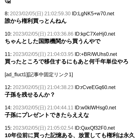
🤔
8:
2023/02/05(日) 21:02:59.30
ID:LgNK5+w70.net
誰から権利買っとんねん
10:
2023/02/05(日) 21:03:36.86
ID:kpC7XeHj0.net
ちゃんとした国際機関から買うんやで
11:
2023/02/05(日) 21:04:03.95
ID:+BR/WUhs0.net
買ったところで移住するにもあと何千年単位やろ
[ad_fluct1][記事中固定リンク1]
12:
2023/02/05(日) 21:04:38.23
ID:rCveEGq60.net
子孫を残せるんか？
14:
2023/02/05(日) 21:04:44.11
ID:w0kIWHsg0.net
子孫にプレゼントできたらええな
15:
2023/02/05(日) 21:05:02.54
ID:QaxQf32F0.net
10年位前に買った記憶ある、放置しても権利は永久