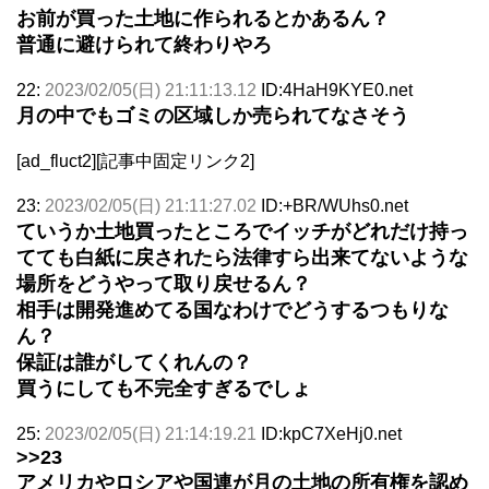
お前が買った土地に作られるとかあるん？
普通に避けられて終わりやろ
22:
2023/02/05(日) 21:11:13.12
ID:4HaH9KYE0.net
月の中でもゴミの区域しか売られてなさそう
[ad_fluct2][記事中固定リンク2]
23:
2023/02/05(日) 21:11:27.02
ID:+BR/WUhs0.net
ていうか土地買ったところでイッチがどれだけ持っ
てても白紙に戻されたら法律すら出来てないような
場所をどうやって取り戻せるん？
相手は開発進めてる国なわけでどうするつもりな
ん？
保証は誰がしてくれんの？
買うにしても不完全すぎるでしょ
25:
2023/02/05(日) 21:14:19.21
ID:kpC7XeHj0.net
>>23
アメリカやロシアや国連が月の土地の所有権を認め