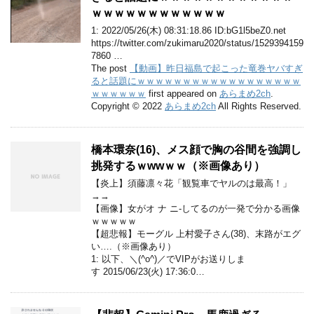
ｗｗｗｗｗｗｗｗｗｗｗｗ
1: 2022/05/26(木) 08:31:18.86 ID:bG1l5beZ0.net
https://twitter.com/zukimaru2020/status/1529394159
7860 …
The post
【動画】昨日福島で起こった竜巻ヤバすぎ
ると話題にｗｗｗｗｗｗｗｗｗｗｗｗｗｗｗｗｗｗ
ｗｗｗｗｗｗ
first appeared on
あらまめ2ch
.
Copyright © 2022
あらまめ2ch
All Rights Reserved.
橋本環奈(16)、メス顔で胸の谷間を強調し
挑発するｗwwｗｗ（※画像あり）
【炎上】須藤凛々花「観覧車でヤルのは最高！」
→→
【画像】女がオ ナ ニ-してるのが一発で分かる画像
ｗｗｗｗｗ
【超悲報】モーグル 上村愛子さん(38)、末路がエグ
い….（※画像あり）
1: 以下、＼(^o^)／でVIPがお送りしま
す 2015/06/23(火) 17:36:0…