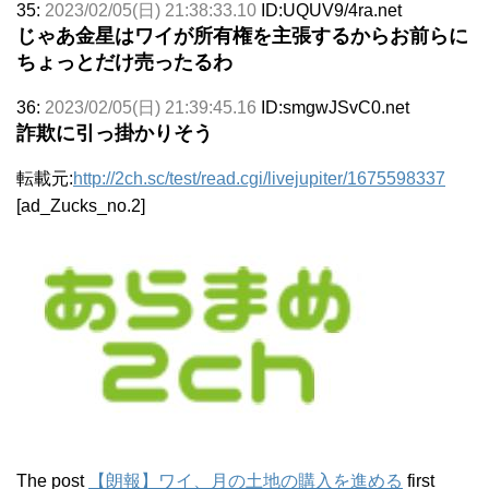
35:
2023/02/05(日) 21:38:33.10
ID:UQUV9/4ra.net
じゃあ金星はワイが所有権を主張するからお前らに
ちょっとだけ売ったるわ
36:
2023/02/05(日) 21:39:45.16
ID:smgwJSvC0.net
詐欺に引っ掛かりそう
転載元:
http://2ch.sc/test/read.cgi/livejupiter/1675598337
[ad_Zucks_no.2]
The post
【朗報】ワイ、月の土地の購入を進める
first