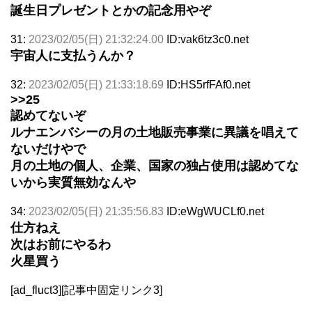
誕生日プレゼントとかの記念用やぞ
31:
2023/02/05(日) 21:32:24.00
ID:vak6tz3c0.net
宇宙人に支払うんか？
32:
2023/02/05(日) 21:33:18.69
ID:HS5rfFAf0.net
>>25
認めてないぞ
ルナエンバシーの月の土地販売事業に異議を唱えて
ないだけやで
月の土地の個人、企業、国家の独占使用は認めてな
いから実質無効なんや
34:
2023/02/05(日) 21:35:56.83
ID:eWgWUCLf0.net
仕方ねえ
次はお前にやるわ
火星買う
[ad_fluct3][記事中固定リンク3]