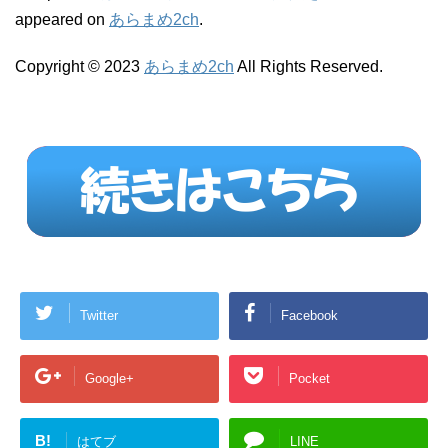
appeared on
あらまめ2ch
.
Copyright © 2023
あらまめ2ch
All Rights Reserved.
Twitter
Facebook
Google+
Pocket
B!
はてブ
LINE