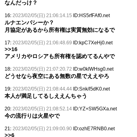
なんだっけ？
16:
2023/02/05(日) 21:06:14.15
ID:HS5rfFAf0.net
ルナエンバシーか？
月協定があるから所有権は実質無効になるで
17:
2023/02/05(日) 21:06:48.69
ID:kpC7XeHj0.net
>>16
アメリカやロシアも所有権を認めてるんやで
18:
2023/02/05(日) 21:07:20.72
ID:w0kIWHsg0.net
どうせなら夜空にある無数の星でええやろ
19:
2023/02/05(日) 21:08:44.44
ID:Snk/I5dK0.net
本人が満足してるしええんちゃう
20:
2023/02/05(日) 21:08:52.14
ID:YZ+SW5GXa.net
今の流行りは火星やで
21:
2023/02/05(日) 21:09:00.90
ID:ozhE7RNB0.net
>>6