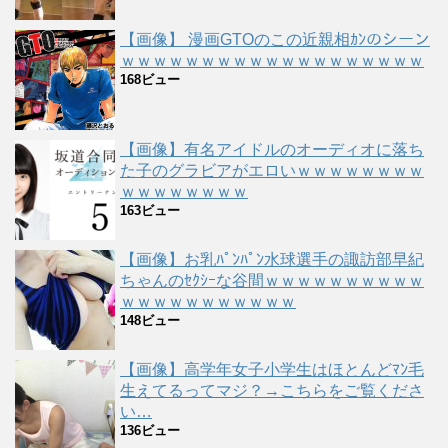
【画像】 漫画GTOのこの近親相ｶﾝのシーン
ｗｗｗｗｗｗｗｗｗｗｗｗｗｗｗｗｗｗｗ
168ビュー
【画像】有名アイドルのオーディオに落ち
た子のグラビアがエロいｗｗｗｗｗｗｗｗ
ｗｗｗｗｗｗｗｗ
163ビュー
【画像】お乳ﾊﾟﾝﾊﾟﾝ水球選手の諏訪部早紀
ちゃんのｾｸｼｰな谷間ｗｗｗｗｗｗｗｗｗｗ
ｗｗｗｗｗｗｗｗｗｗｗ
148ビュー
【画像】高学年女子小学生はほとんどﾏﾝ毛
生えてるってマジ？→こちらをご覧くださ
い…
136ビュー