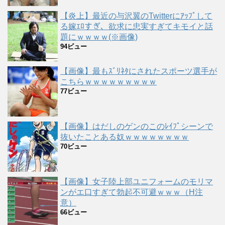
【炎上】最近の与沢翼のTwitterにｱｯﾌﾟして
る嫁ｴﾛすぎ、欲求に忠実すぎてキモイと話
題にｗｗｗｗ(※画像)
94ビュー
【画像】最もｽﾞﾘﾈﾀにされたスポーツ選手が
こちらｗｗｗｗｗｗｗｗｗ
77ビュー
【画像】はだしのゲンのこのﾚｲﾌﾟシーンで
抜いたことある奴ｗｗｗｗｗｗｗｗ
70ビュー
【画像】女子陸上部ユニフォームのモリマ
ンがエ口すぎて勃起不可避ｗｗｗ（H注
意）
66ビュー