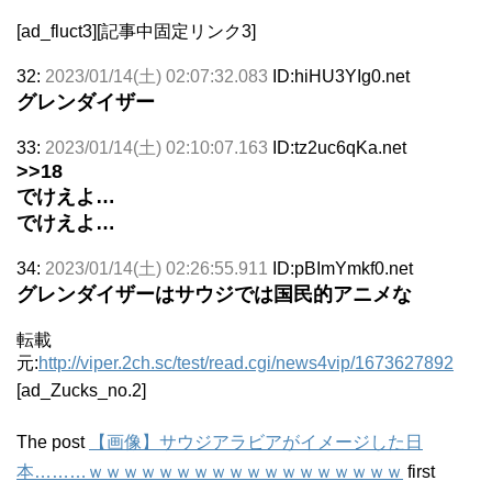
[ad_fluct3][記事中固定リンク3]
32:
2023/01/14(土) 02:07:32.083
ID:hiHU3YIg0.net
グレンダイザー
33:
2023/01/14(土) 02:10:07.163
ID:tz2uc6qKa.net
>>18
でけえよ…
でけえよ…
34:
2023/01/14(土) 02:26:55.911
ID:pBImYmkf0.net
グレンダイザーはサウジでは国民的アニメな
転載
元:
http://viper.2ch.sc/test/read.cgi/news4vip/1673627892
[ad_Zucks_no.2]
The post
【画像】サウジアラビアがイメージした日
本………ｗｗｗｗｗｗｗｗｗｗｗｗｗｗｗｗｗｗ
first