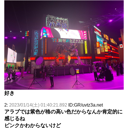
好き
2:
2023/01/14(土) 01:40:21.892
ID:GR/uvtz3a.net
アラブでは紫色が格の高い色だからなんか肯定的に
感じるね
ピンクかわからないけど