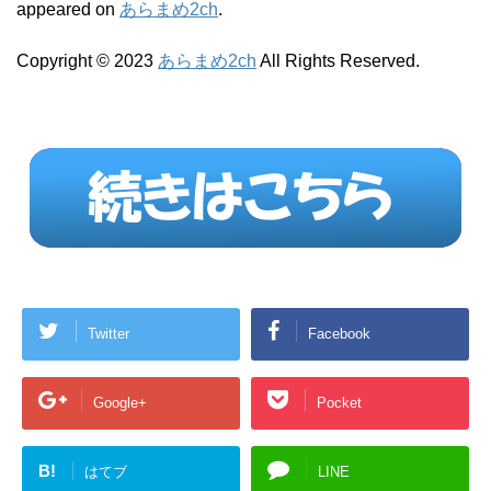
appeared on
あらまめ2ch
.
Copyright © 2023
あらまめ2ch
All Rights Reserved.
Twitter
Facebook
Google+
Pocket
B!
はてブ
LINE