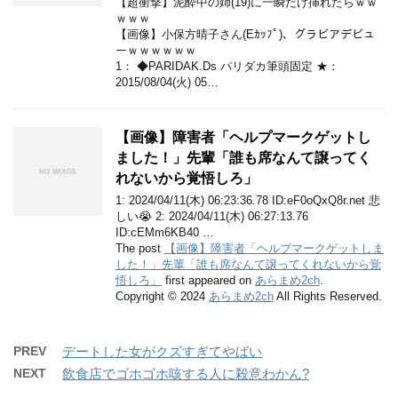
【超衝撃】泥酔中の姉(19)に一瞬だけ挿れたらｗｗ
ｗｗｗ
【画像】小保方晴子さん(Eｶｯﾌﾟ)、グラビアデビュ
ーｗｗｗｗｗｗ
1： ◆PARIDAK.Ds パリダカ筆頭固定 ★：
2015/08/04(火) 05…
【画像】障害者「ヘルプマークゲットし
ました！」先輩「誰も席なんて譲ってく
れないから覚悟しろ」
1: 2024/04/11(木) 06:23:36.78 ID:eF0oQxQ8r.net 悲
しい😭 2: 2024/04/11(木) 06:27:13.76
ID:cEMm6KB40 …
The post
【画像】障害者「ヘルプマークゲットしま
した！」先輩「誰も席なんて譲ってくれないから覚
悟しろ」
first appeared on
あらまめ2ch
.
Copyright © 2024
あらまめ2ch
All Rights Reserved.
PREV
デートした女がクズすぎてやばい
NEXT
飲食店でゴホゴホ咳する人に殺意わかん?