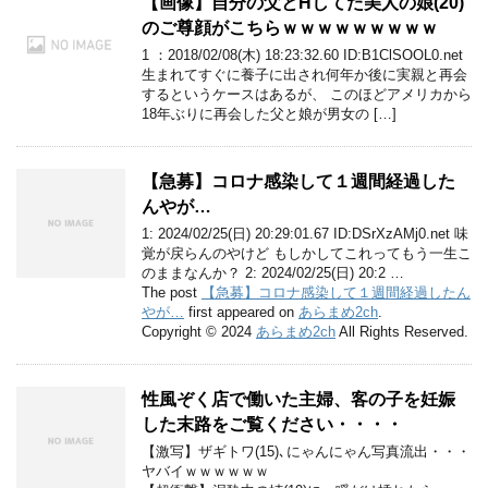
【画像】自分の父とHしてた美人の娘(20)
のご尊顔がこちらｗｗｗｗｗｗｗｗｗ
1 ：2018/02/08(木) 18:23:32.60 ID:B1ClSOOL0.net
生まれてすぐに養子に出され何年か後に実親と再会
するというケースはあるが、 このほどアメリカから
18年ぶりに再会した父と娘が男女の […]
【急募】コロナ感染して１週間経過した
んやが…
1: 2024/02/25(日) 20:29:01.67 ID:DSrXzAMj0.net 味
覚が戻らんのやけど もしかしてこれってもう一生こ
のままなんか？ 2: 2024/02/25(日) 20:2 …
The post
【急募】コロナ感染して１週間経過したん
やが…
first appeared on
あらまめ2ch
.
Copyright © 2024
あらまめ2ch
All Rights Reserved.
性風ぞく店で働いた主婦、客の子を妊娠
した末路をご覧ください・・・・
【激写】ザギトワ(15)､にゃんにゃん写真流出・・・
ヤバイｗｗｗｗｗｗ