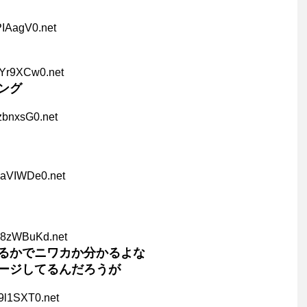
PIAagV0.net
oYr9XCw0.net
ング
zbnxsG0.net
LaVIWDe0.net
H8zWBuKd.net
るかでニワカか分かるよな
ージしてるんだろうが
9l1SXT0.net