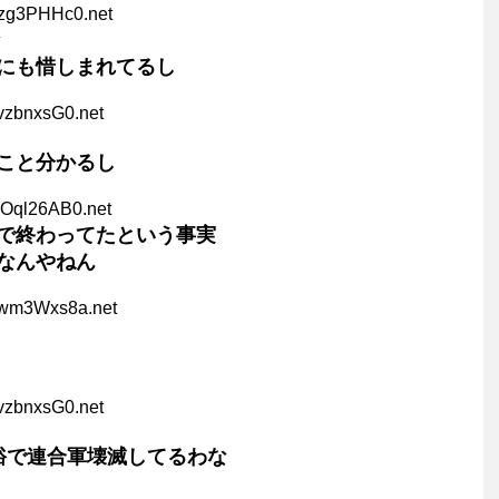
bzg3PHHc0.net
な
にも惜しまれてるし
vzbnxsG0.net
こと分かるし
QOql26AB0.net
で終わってたという事実
なんやねん
xwm3Wxs8a.net
vzbnxsG0.net
裕で連合軍壊滅してるわな