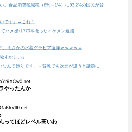
。食品消費税減税（8%→1%）に93.2%の国民が賛
いです」←これ！
Xしてハメ撮り770本撮ったイケメン逮捕
香)、まさかの水着グラビア復帰ｗｗｗｗｗ
恥ずかしい」
いなんて飾りです」→貧乳でも次元が違うと話題に
FoYr9XCw0.net
ラやったんか
GaKkVlf0.net
ろ
んってほどレベル高いわ