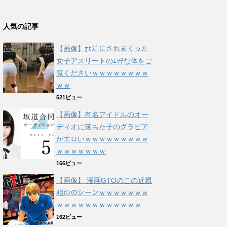
人気の記事
【画像】ｵｶｽﾞにされまくった
女子アスリートのｴｯﾁな体をご
覧くださいｗｗｗｗｗｗｗｗ
ｗｗ
521ビュー
【画像】有名アイドルのオー
ディオに落ちた子のグラビア
がエロいｗｗｗｗｗｗｗｗｗ
ｗｗｗｗｗｗｗ
166ビュー
【画像】 漫画GTOのこの近親
相ｶﾝのシーンｗｗｗｗｗｗｗ
ｗｗｗｗｗｗｗｗｗｗｗｗ
162ビュー