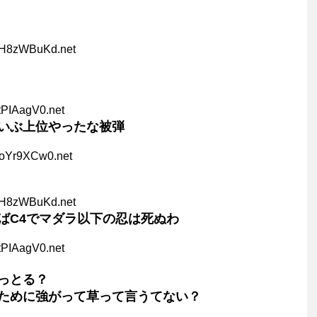
bH8zWBuKd.net
tPIAagV0.net
いぶ上位やったな被弾
FoYr9XCw0.net
bH8zWBuKd.net
ばC4でマダラ以下の忍は死ぬわ
tPIAagV0.net
っとる？
ために強がって草って言うてない？