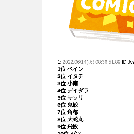
1:
2022/06/14(火) 08:36:51.89
ID:Jv
1位 ペイン
2位 イタチ
3位 小南
4位 デイダラ
5位 サソリ
6位 鬼鮫
7位 角都
8位 大蛇丸
9位 飛段
10位 ゼツ