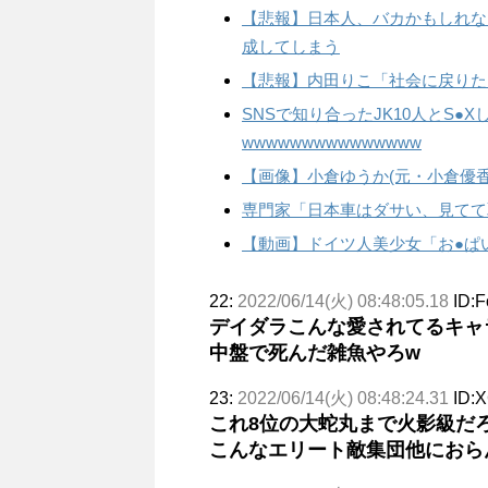
【悲報】日本人、バカかもしれない
成してしまう
【悲報】内田りこ「社会に戻りた
SNSで知り合ったJK10人とS●
wwwwwwwwwwwwwww
【画像】小倉ゆうか(元・小倉優
専門家「日本車はダサい、見てて
【動画】ドイツ人美少女「お●ぱ
22:
2022/06/14(火) 08:48:05.18
ID:
デイダラこんな愛されてるキャ
中盤で死んだ雑魚やろw
23:
2022/06/14(火) 08:48:24.31
ID:X
これ8位の大蛇丸まで火影級だ
こんなエリート敵集団他におら