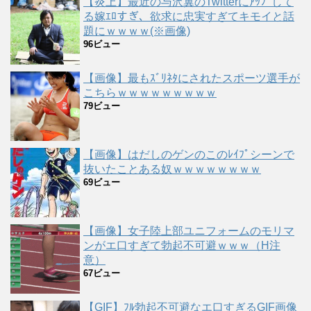
【炎上】最近の与沢翼のTwitterにｱｯﾌﾟして
る嫁ｴﾛすぎ、欲求に忠実すぎてキモイと話
題にｗｗｗｗ(※画像)
96ビュー
【画像】最もｽﾞﾘﾈﾀにされたスポーツ選手が
こちらｗｗｗｗｗｗｗｗｗ
79ビュー
【画像】はだしのゲンのこのﾚｲﾌﾟシーンで
抜いたことある奴ｗｗｗｗｗｗｗｗ
69ビュー
【画像】女子陸上部ユニフォームのモリマ
ンがエ口すぎて勃起不可避ｗｗｗ（H注
意）
67ビュー
【GIF】ﾌﾙ勃起不可避なエ口すぎるGIF画像