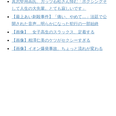
具志堅用高氏、ガッツ石松さん悼む「ボクシングそ
して人生の大先輩。とても寂しいです」
【最上あい刺殺事件】「痛い、やめて…」法廷で公
開された音声…明らかになった犯行の一部始終
【画像】 女子高生のスラックス、定着する
【画像】相澤仁美のケツがセクシーすぎる
【画像】イオン爆発事故、ちょっと流れが変わる