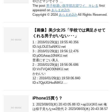
やけどマジでイラ …
The post
男子校通い医学部志望ワイ、キレる
first
appeared on
あらまめ2ch
.
Copyright © 2024
あらまめ2ch
All Rights Reserved.
【画像】美少女JS「学校では満足させて
くれる男子がいない･･･」
1：2016/01/29(金) 19:55:40.356
ID:/zjLOLESaNIKU.net
3：2016/01/29(金) 19:56:12.476
ID:pDGAeas10NIKU.net
普通にすごい美人
2：2016/01/29(金) 19:56:06.686
ID:VnTVQ4O30NIKU.net
かわいい
12：2016/01/29(金) 19:59:06.840
ID:s7QpUGHsdNIKU….
iPhone15買う？
1: 2023/08/03(木) 20:43:05.88 ID:+ap1Ur1K0.net 俺
は様子見ちなse2世代 2: 2023/08/03(木) 20:43:38.57