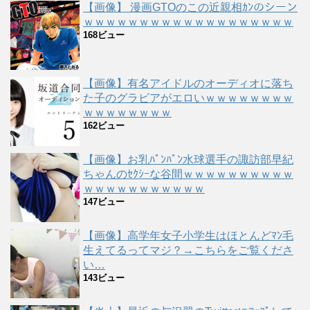
【画像】 漫画GTOのこの近親相ｶﾝのシーン
ｗｗｗｗｗｗｗｗｗｗｗｗｗｗｗｗｗｗｗ
168ビュー
【画像】有名アイドルのオーディオに落ち
た子のグラビアがエロいｗｗｗｗｗｗｗｗ
ｗｗｗｗｗｗｗｗ
162ビュー
【画像】お乳ﾊﾟﾝﾊﾟﾝ水球選手の諏訪部早紀
ちゃんのｾｸｼｰな谷間ｗｗｗｗｗｗｗｗｗｗ
ｗｗｗｗｗｗｗｗｗｗｗ
147ビュー
【画像】高学年女子小学生はほとんどﾏﾝ毛
生えてるってマジ？→こちらをご覧くださ
い…
143ビュー