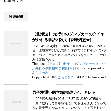
執筆者：
男
関連記事
【北海道】 走行中のダンプカーのタイヤ
が外れる事故相次ぐ [香味焙煎★]
1: 2024/12/04(水) 10:30:42.50 ID:Ua6200MI9.net 3
日、北海道南部の八雲町と函館市で走行中のダンプ
カーのタイヤが外れる事故が相次ぎました。この時
期は交換を終え …
The post
【北海道】 走行中のダンプカーのタイヤ
が外れる事故相次ぐ [香味焙煎★]
first appeared on
あらまめ2ch
.
Copyright © 2025
あらまめ2ch
All Rights Reserved.
男子校通い医学部志望ワイ、キレる
1: 2024/03/30(土) 00:51:15.37 ID:J95QtWRB0.net
「男子校行って青春犠牲にしてお医者さんになって
人の青春守るなんてカッコいいね」って言われたん